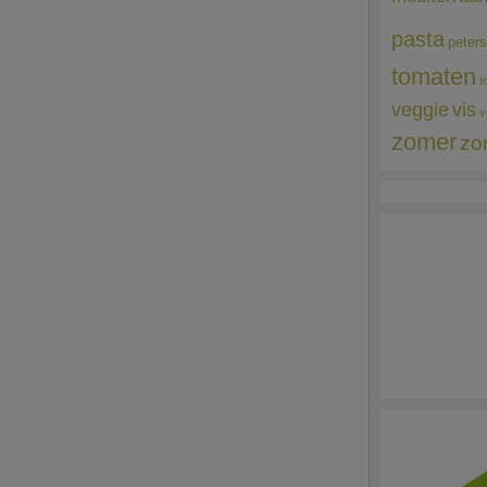
pasta
peters
tomaten
t
veggie
vis
v
zomer
zo