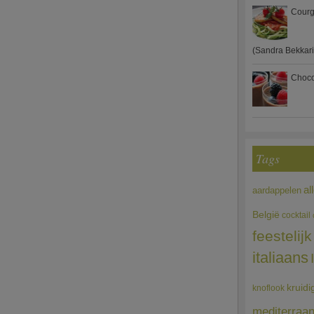
Courg
(Sandra Bekkari
Choco
Tags
al
aardappelen
België
cocktail
feestelijk
italiaans
kruidi
knoflook
mediterraa