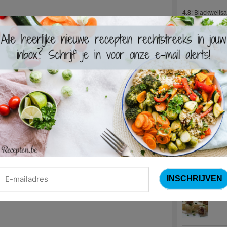
4.8
:
Blackwells
4.7
:
Varkenshaas
Meus)
(15 votes
4.7
:
Gestoofde k
Nieuwste R
Turks
Waterz
Zweed