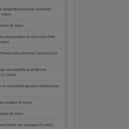
e spaghetti bolognese met linzen
 votes)
smarck
(8 votes)
e met garnalen en zure room (Piet
votes)
l'Amatriciana (Antonio Carluccio)
(12
asje met gegrilde groentjes en
(11 votes)
e en mozzarella gevulde varkenshaas
sto toastjes
(8 votes)
owder
(6 votes)
p een bedje van asperges
(5 votes)