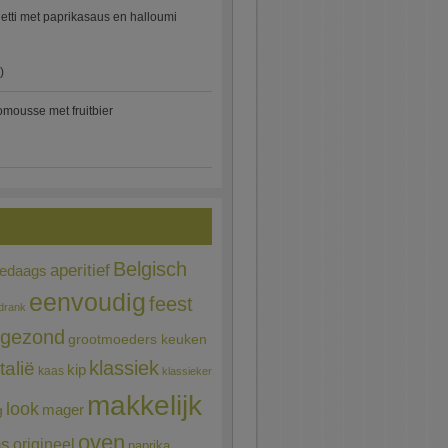
etti met paprikasaus en halloumi
)
mousse met fruitbier
Belgisch
aperitief
ledaags
eenvoudig
feest
drank
gezond
grootmoeders keuken
Italië
klassiek
kip
kaas
klassieker
makkelijk
look
mager
g
oven
ns
origineel
paprika