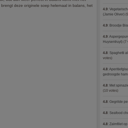
 brengt deze originele soep helemaal in balans, het
4.9
:
Vegetarisch
(Jamie Oliver)
(9
4.9
:
Broodje Bi
4.9
:
Aspergepure
Huysentruyt)
(7 
4.8
:
Spaghetti al
votes)
4.8
:
Aperitiefgla
gedroogde ham
4.8
:
Met spinazi
(10 votes)
4.8
:
Gegrilde pe
4.8
:
Seafood ch
4.8
:
Zalmfilet o