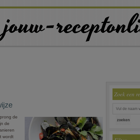
Zoek een r
ijze
sprong de
jn de
anieren
pt wordt