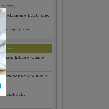
aus
(5 votes)
×
je met jagersaus en kroketten (Jeroen
)
ip met dragon
(7 votes)
ecepten
e pizza met halloumi en courgette
ooi van pladijs met venkel (Colruyt)
se gehaktballetjes