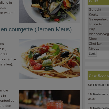
Filter
ie je in
oals
ren waard!
 en courgette (Jeroen Meus)
 en
lle,
mdraai
gaan (of je
erellen).
Best Beoor
5.0
:
Pasta alla 
il die
5.0
:
Pasta met s
zijn
votes)
menteel een
bereiden
5.0
:
Pasta pesto