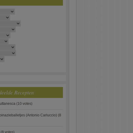
deelde Recepten
puttanesca
(10 votes)
pinazieballetjes (Antonio Carluccio)
(8
(8 votes)