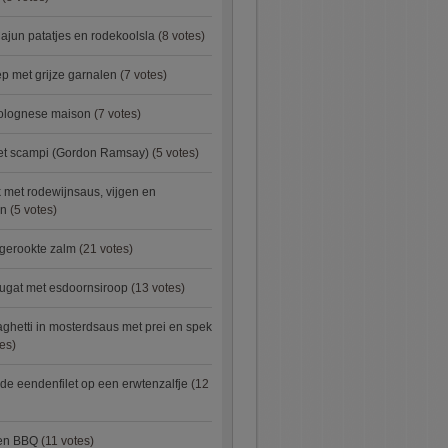
ajun patatjes en rodekoolsla
(8 votes)
 met grijze garnalen
(7 votes)
bolognese maison
(7 votes)
met scampi (Gordon Ramsay)
(5 votes)
 met rodewijnsaus, vijgen en
en
(5 votes)
 gerookte zalm
(21 votes)
ugat met esdoornsiroop
(13 votes)
ghetti in mosterdsaus met prei en spek
es)
e eendenfilet op een erwtenzalfje
(12
ken BBQ
(11 votes)