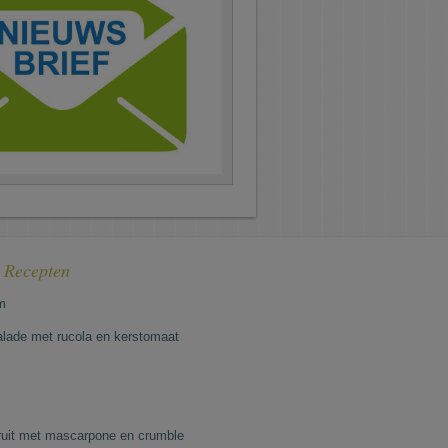
e Recepten
m
lade met rucola en kerstomaat
fruit met mascarpone en crumble