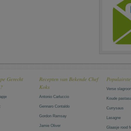
pe Gerecht
Recepten van Bekende Chef
Populairst
e?
Koks
Verse slagroo
hapje
Antonio Carluccio
Koude pastasa
t
Gennaro Contaldo
Currysaus
Gordon Ramsay
Lasagne
Jamie Oliver
Glaasje rood 