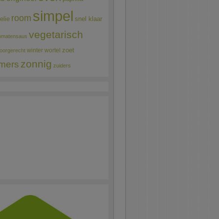
simpel
room
elie
snel klaar
vegetarisch
omatensaus
winter
wortel
zoet
oorgerecht
zonnig
mers
zuiders