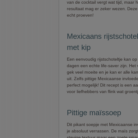
van de cocktail vergt wat tijd, maar h
resultaat mag er zeker wezen. Deze
echt proeven!
Mexicaans rijstschotel
met kip
Een eenvoudig rijstschoteltje kan op
dagen een echte life-saver zijn. Het 
gek veel moeite en je kan er alle k
uit. Zelfs pittige Mexicaanse invloede
perfect mogelijk! Dit recept is een a
voor liefhebbers van flink wat groent
Pittige maïssoep
Dit pikant soepje met Mexicaanse in
je absoluut verrassen. De maïs zorg
stevige textuur maar een zoete smaa