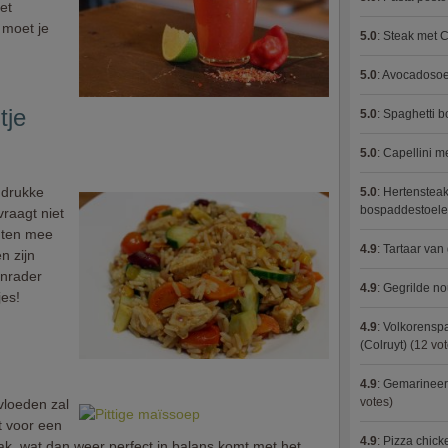
et
 moet je
5.0
:
Steak met C
5.0
:
Avocadosoep
tje
5.0
:
Spaghetti 
5.0
:
Capellini 
 drukke
5.0
:
Hertensteak
bospaddestoel
vraagt niet
anten mee
4.9
:
Tartaar van
n zijn
anrader
4.9
:
Gegrilde no
jes!
4.9
:
Volkorenspa
(Colruyt)
(12 vot
4.9
:
Gemarineerd
votes)
vloeden zal
t voor een
4.9
:
Pizza chic
k, wat dan weer perfect in balans komt met het