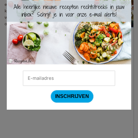
×
een fantastisch voorbeeld van. Vooral de
kippenoesters - het allerbeste maar ook
weinig bekende stukje van een kip - zijn
om duimen en vingers af te likken.