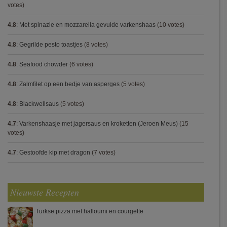
votes)
4.8
:
Met spinazie en mozzarella gevulde varkenshaas
(10 votes)
4.8
:
Gegrilde pesto toastjes
(8 votes)
4.8
:
Seafood chowder
(6 votes)
4.8
:
Zalmfilet op een bedje van asperges
(5 votes)
4.8
:
Blackwellsaus
(5 votes)
4.7
:
Varkenshaasje met jagersaus en kroketten (Jeroen Meus)
(15
votes)
4.7
:
Gestoofde kip met dragon
(7 votes)
Nieuwste Recepten
Turkse pizza met halloumi en courgette