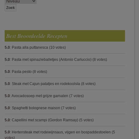
Best Beoordeelde Recepten
5.0
:
Pasta alla puttanesca
(10 votes)
5.0
:
Pasta met spinazieballetjes (Antonio Carluccio)
(8 votes)
5.0
:
Pasta pesto
(8 votes)
5.0
:
Steak met Cajun patatjes en rodekoolsla
(8 votes)
5.0
:
Avocadosoep met grijze garnalen
(7 votes)
5.0
:
Spaghetti bolognese maison
(7 votes)
5.0
:
Capellini met scampi (Gordon Ramsay)
(5 votes)
5.0
:
Hertensteak met rodewijnsaus, vijgen en bospaddestoelen
(5
votes)