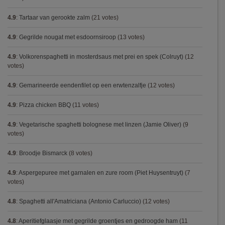
4.9
:
Tartaar van gerookte zalm
(21 votes)
4.9
:
Gegrilde nougat met esdoornsiroop
(13 votes)
4.9
:
Volkorenspaghetti in mosterdsaus met prei en spek (Colruyt)
(12
votes)
4.9
:
Gemarineerde eendenfilet op een erwtenzalfje
(12 votes)
4.9
:
Pizza chicken BBQ
(11 votes)
4.9
:
Vegetarische spaghetti bolognese met linzen (Jamie Oliver)
(9
votes)
4.9
:
Broodje Bismarck
(8 votes)
4.9
:
Aspergepuree met garnalen en zure room (Piet Huysentruyt)
(7
votes)
4.8
:
Spaghetti all'Amatriciana (Antonio Carluccio)
(12 votes)
4.8
:
Aperitiefglaasje met gegrilde groentjes en gedroogde ham
(11