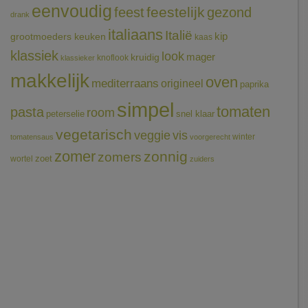
eenvoudig
feestelijk
feest
gezond
drank
italiaans
Italië
grootmoeders keuken
kip
kaas
klassiek
look
mager
kruidig
knoflook
klassieker
makkelijk
oven
mediterraans
origineel
paprika
simpel
tomaten
pasta
room
peterselie
snel klaar
vegetarisch
veggie
vis
winter
tomatensaus
voorgerecht
zomer
zonnig
zomers
wortel
zoet
zuiders