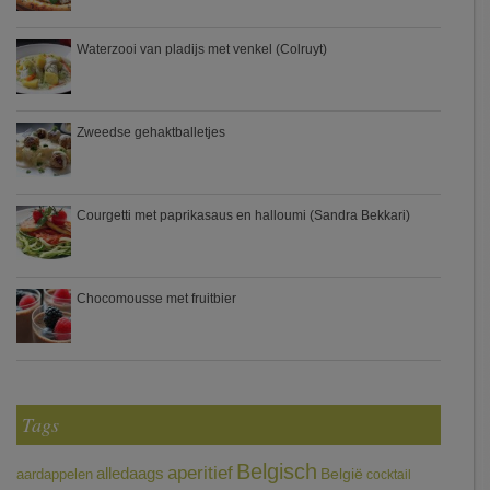
Waterzooi van pladijs met venkel (Colruyt)
Zweedse gehaktballetjes
Courgetti met paprikasaus en halloumi (Sandra Bekkari)
Chocomousse met fruitbier
Tags
Belgisch
aperitief
alledaags
aardappelen
België
cocktail