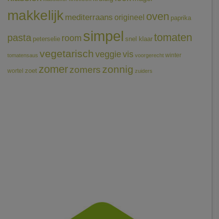
makkelijk
oven
mediterraans
origineel
paprika
simpel
tomaten
pasta
room
peterselie
snel klaar
vegetarisch
veggie
vis
winter
tomatensaus
voorgerecht
zomer
zonnig
zomers
wortel
zoet
zuiders