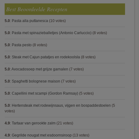
Best Beoordeelde Recepten
5.0
:
Pasta alla puttanesca
(10 votes)
5.0
:
Pasta met spinazieballetjes (Antonio Carluccio)
(8 votes)
5.0
:
Pasta pesto
(8 votes)
5.0
:
Steak met Cajun patatjes en rodekoolsla
(8 votes)
5.0
:
Avocadosoep met grijze garnalen
(7 votes)
5.0
:
Spaghetti bolognese maison
(7 votes)
5.0
:
Capellini met scampi (Gordon Ramsay)
(5 votes)
5.0
:
Hertensteak met rodewijnsaus, vijgen en bospaddestoelen
(5
votes)
4.9
:
Tartaar van gerookte zalm
(21 votes)
4.9
:
Gegrilde nougat met esdoornsiroop
(13 votes)