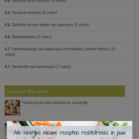
4.8
:
Gegrilde pesto toastjes
(8 votes)
4.8
:
Seafood chowder
(6 votes)
4.8
:
Zalmfilet op een bedje van asperges
(5 votes)
4.8
:
Blackwellsaus
(5 votes)
4.7
:
Varkenshaasje met jagersaus en kroketten (Jeroen Meus)
(15
votes)
4.7
:
Gestoofde kip met dragon
(7 votes)
Nieuwste Recepten
Turkse pizza met halloumi en courgette
×
Waterzooi van pladijs met venkel (Colruyt)