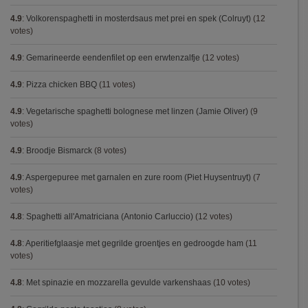
4.9
:
Volkorenspaghetti in mosterdsaus met prei en spek (Colruyt)
(12
votes)
4.9
:
Gemarineerde eendenfilet op een erwtenzalfje
(12 votes)
4.9
:
Pizza chicken BBQ
(11 votes)
4.9
:
Vegetarische spaghetti bolognese met linzen (Jamie Oliver)
(9
votes)
4.9
:
Broodje Bismarck
(8 votes)
4.9
:
Aspergepuree met garnalen en zure room (Piet Huysentruyt)
(7
votes)
4.8
:
Spaghetti all'Amatriciana (Antonio Carluccio)
(12 votes)
4.8
:
Aperitiefglaasje met gegrilde groentjes en gedroogde ham
(11
votes)
4.8
:
Met spinazie en mozzarella gevulde varkenshaas
(10 votes)