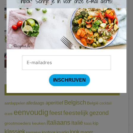
Zweedse gehaktballetjes
Courgetti met paprikasaus en halloumi (Sandra Bekkari)
Chocomousse met fruitbier
Tags
Belgisch
aperitief
alledaags
aardappelen
België
cocktail
eenvoudig
feestelijk
feest
gezond
drank
italiaans
Italië
grootmoeders keuken
kip
kaas
klassiek
look
mager
kruidig
knoflook
klassieker