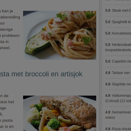
 kan je
5.0
:
Steak met C
tabereiding
5.0
:
Spaghetti 
oor
stevige
5.0
:
Avocadosoep
at probleem
ta in
5.0
:
Hertensteak
ineel,
bospaddestoel
5.0
:
Capellini 
a met broccoli en artisjok
4.9
:
Tartaar van
4.9
:
Gegrilde no
in de
4.9
:
Volkorenspa
(Colruyt)
(12 vot
iest het
nige
4.9
:
Gemarineerd
i,
votes)
n pasta.
ar is en
4.9
:
Pizza chic