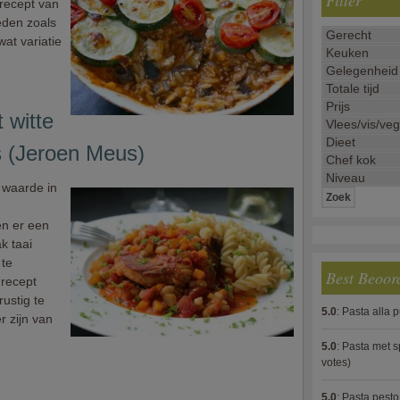
Filter
recept van
oeden zoals
wat variatie
 witte
s (Jeroen Meus)
 waarde in
n er een
k taai
 te
Best Beoor
 recept
rustig te
5.0
:
Pasta alla 
r zijn van
5.0
:
Pasta met s
votes)
5.0
:
Pasta pesto