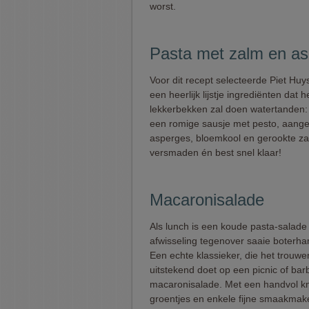
worst.
Pasta met zalm en as
Voor dit recept selecteerde Piet Huy
een heerlijk lijstje ingrediënten dat h
lekkerbekken zal doen watertanden: 
een romige sausje met pesto, aang
asperges, bloemkool en gerookte zal
versmaden én best snel klaar!
Macaronisalade
Als lunch is een koude pasta-salade 
afwisseling tegenover saaie boter
Een echte klassieker, die het trouw
uitstekend doet op een picnic of bar
macaronisalade. Met een handvol k
groentjes en enkele fijne smaakmak