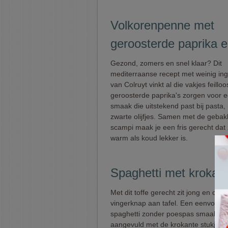
Volkorenpenne met
geroosterde paprika e
Gezond, zomers en snel klaar? Dit
mediterraanse recept met weinig in
van Colruyt vinkt al die vakjes feilloo
geroosterde paprika's zorgen voor e
smaak die uitstekend past bij pasta,
zwarte olijfjes. Samen met de geba
scampi maak je een fris gerecht dat
warm als koud lekker is.
Spaghetti met krokant
Met dit toffe gerecht zit jong en oud 
vingerknap aan tafel. Een eenvoudi
spaghetti zonder poespas smaakt alt
aangevuld met de krokante stukjes k