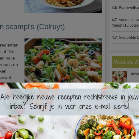
4.8
:
Blackwells
4.7
:
Varkenshaas
n scampi’s (Colruyt)
Meus)
(15 votes
4.7
:
Gestoofde k
grediënten
s af. De
en volle
Nieuwste R
 rucola en
kken
Turks
 zowel
Waterz
e kip
in een
Zweed
ge
ijd,
ip wordt