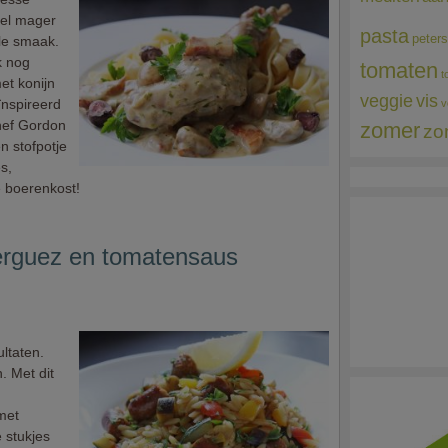
eel mager
pasta
peters
le smaak.
k nog
tomaten
t
et konijn
veggie
vis
ïnspireerd
v
hef Gordon
zomer
zo
n stofpotje
s,
e boerenkost!
erguez en tomatensaus
ltaten.
. Met dit
 met
 stukjes