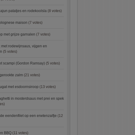
ajun patatjes en rodekoolsla
(8 votes)
bolognese maison
(7 votes)
 met grijze garnalen
(7 votes)
 met rodewijnsaus, vijgen en
en
(5 votes)
met scampi (Gordon Ramsay)
(5 votes)
 gerookte zalm
(21 votes)
ugat met esdoornsiroop
(13 votes)
ghetti in mosterdsaus met prei en spek
es)
e eendenfilet op een erwtenzalfje
(12
ken BBQ
(11 votes)