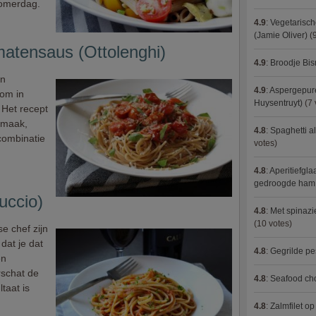
zomerdag.
4.9
:
Vegetarisch
(Jamie Oliver)
(9
matensaus (Ottolenghi)
4.9
:
Broodje Bi
an
4.9
:
Aspergepure
 om in
Huysentruyt)
(7 
 Het recept
 smaak,
4.8
:
Spaghetti al
 combinatie
votes)
4.8
:
Aperitiefgla
gedroogde ham
uccio)
4.8
:
Met spinazi
(10 votes)
e chef zijn
 dat je dat
4.8
:
Gegrilde pe
en
rschat de
4.8
:
Seafood ch
taat is
4.8
:
Zalmfilet o