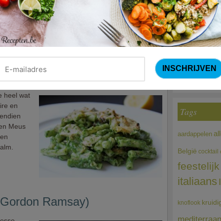
Courg
(Sandra Bekkari
Choco
 heel wat
ire en
Tags
vendien
oen Meus
al
aardappelen
een
zalm.
België
cocktail
feestelijk
italiaans
 (Gordon Ramsay)
kruidi
knoflook
mediterraa
tesse