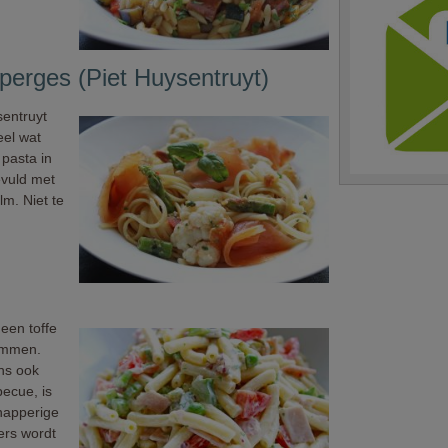
perges (Piet Huysentruyt)
sentruyt
eel wat
pasta in
evuld met
m. Niet te
een toffe
hammen.
ens ook
becue, is
napperige
ers wordt