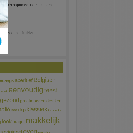
etti met paprikasaus en halloumi
)
mousse met fruitbier
Belgisch
aperitief
ledaags
eenvoudig
feest
drank
gezond
grootmoeders keuken
Italië
klassiek
kip
kaas
klassieker
makkelijk
look
mager
g
oven
ns
origineel
paprika