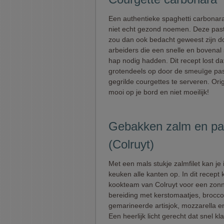
Een authentieke spaghetti carbonara
niet echt gezond noemen. Deze pas
zou dan ook bedacht geweest zijn d
arbeiders die een snelle en bovenal 
hap nodig hadden. Dit recept lost d
grotendeels op door de smeuïge pas
gegrilde courgettes te serveren. Orig
mooi op je bord en niet moeilijk!
Gebakken zalm en past
(Colruyt)
Met een mals stukje zalmfilet kan je 
keuken alle kanten op. In dit recept k
kookteam van Colruyt voor een zon
bereiding met kerstomaatjes, broccol
gemarineerde artisjok, mozzarella e
Een heerlijk licht gerecht dat snel kla