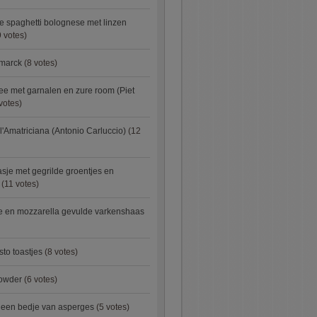
e spaghetti bolognese met linzen
 votes)
smarck
(8 votes)
e met garnalen en zure room (Piet
votes)
l'Amatriciana (Antonio Carluccio)
(12
asje met gegrilde groentjes en
(11 votes)
e en mozzarella gevulde varkenshaas
sto toastjes
(8 votes)
owder
(6 votes)
p een bedje van asperges
(5 votes)