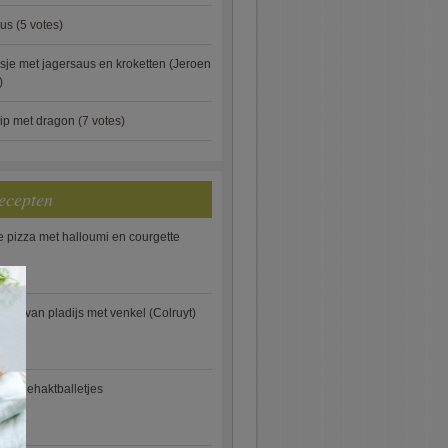
aus
(5 votes)
je met jagersaus en kroketten (Jeroen
)
ip met dragon
(7 votes)
ecepten
e pizza met halloumi en courgette
×
ooi van pladijs met venkel (Colruyt)
se gehaktballetjes