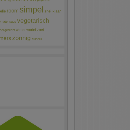
simpel
room
elie
snel klaar
vegetarisch
omatensaus
winter
wortel
zoet
oorgerecht
zonnig
mers
zuiders