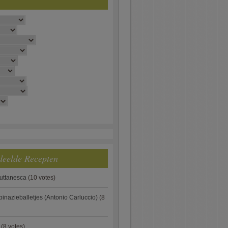
deelde Recepten
puttanesca
(10 votes)
pinazieballetjes (Antonio Carluccio)
(8
(8 votes)