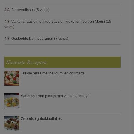
4.8
:
Blackwellsaus
(5 votes)
4.7
:
Varkenshaasje met jagersaus en kroketten (Jeroen Meus)
(15
votes)
4.7
:
Gestoofde kip met dragon
(7 votes)
Nieuwste Recepten
Turkse pizza met halloumi en courgette
Waterzooi van pladijs met venkel (Colruyt)
Zweedse gehaktballetjes