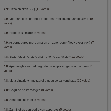
4.9
:
Pizza chicken BBQ
(11 votes)
4.9
:
Vegetarische spaghetti bolognese met linzen (Jamie Oliver)
(9
votes)
4.9
:
Broodje Bismarck
(8 votes)
4.9
:
Aspergepuree met garnalen en zure room (Piet Huysentruyt)
(7
votes)
4.8
:
Spaghetti all'Amatriciana (Antonio Carluccio)
(12 votes)
4.8
:
Aperitiefglaasje met gegrilde groentjes en gedroogde ham
(11
votes)
4.8
:
Met spinazie en mozzarella gevulde varkenshaas
(10 votes)
4.8
:
Gegrilde pesto toastjes
(8 votes)
4.8
:
Seafood chowder
(6 votes)
4.8
:
Zalmfilet op een bedje van asperges
(5 votes)