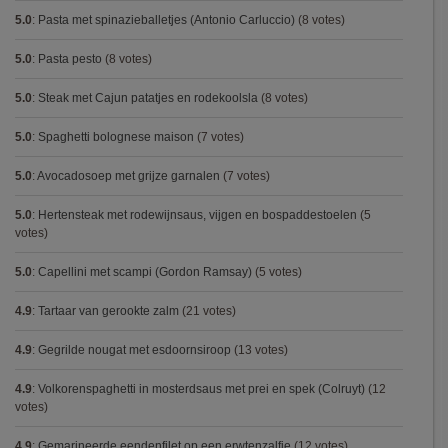
5.0
:
Pasta met spinazieballetjes (Antonio Carluccio)
(8 votes)
5.0
:
Pasta pesto
(8 votes)
5.0
:
Steak met Cajun patatjes en rodekoolsla
(8 votes)
5.0
:
Spaghetti bolognese maison
(7 votes)
5.0
:
Avocadosoep met grijze garnalen
(7 votes)
5.0
:
Hertensteak met rodewijnsaus, vijgen en bospaddestoelen
(5
votes)
5.0
:
Capellini met scampi (Gordon Ramsay)
(5 votes)
4.9
:
Tartaar van gerookte zalm
(21 votes)
4.9
:
Gegrilde nougat met esdoornsiroop
(13 votes)
4.9
:
Volkorenspaghetti in mosterdsaus met prei en spek (Colruyt)
(12
votes)
4.9
:
Gemarineerde eendenfilet op een erwtenzalfje
(12 votes)