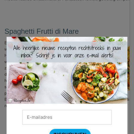
Spaghetti Frutti di Mare
×
Elke lekkerbek weet dat zeevruchten de
ware sterren zijn van zilte gerechten.
Hun rijke en gevarieerde smaak heeft
weinig nodig om te schitteren. Dat weten
ze als geen ander langs de kusten van
de Middellandse Zee, waar dit gerecht
haar inspiratie haalde. De truc van dit
simpele maar verrassend lekkere en
pittige recept? Spaanse chorizo!
Benieuwd? Probeer dan vlug deze zalig lekkere Spaghetti Frutti di M
recept.