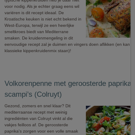
typische kippenkruiden heb je daar niet
voor nodig. Als je echter graag eens wil
variëren is dit recept ideaal. De
Kroatische keuken is niet echt bekend in
West-Europa, terwijl ze een heerlijke
smeltkroes biedt van Mediterrane
smaken. De kruidenmengeling in dit
eenvoudige recept zal je duimen en vingers doen aflikken (en kan z
klassieke kippenkruidenmix staan)!
Volkorenpenne met geroosterde paprika 
scampi’s (Colruyt)
Gezond, zomers en snel klaar? Dit
mediterraanse recept met weinig
ingrediënten van Colruyt vinkt al die
vakjes feilloos af. De geroosterde
paprika's zorgen voor een volle smaak