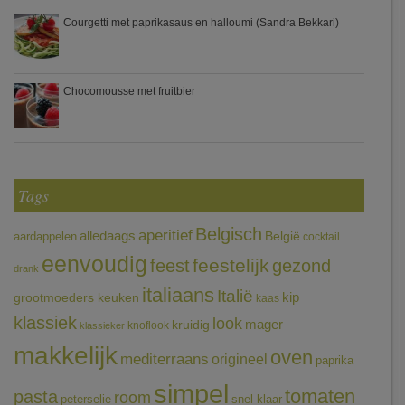
Courgetti met paprikasaus en halloumi (Sandra Bekkari)
Chocomousse met fruitbier
Tags
Belgisch
aperitief
alledaags
aardappelen
België
cocktail
eenvoudig
feestelijk
feest
gezond
drank
italiaans
Italië
grootmoeders keuken
kip
kaas
klassiek
look
mager
kruidig
knoflook
klassieker
makkelijk
oven
mediterraans
origineel
paprika
simpel
tomaten
pasta
room
peterselie
snel klaar