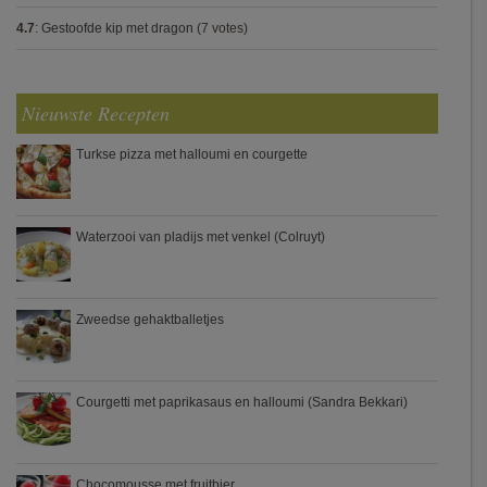
4.7
:
Gestoofde kip met dragon
(7 votes)
Nieuwste Recepten
Turkse pizza met halloumi en courgette
Waterzooi van pladijs met venkel (Colruyt)
Zweedse gehaktballetjes
Courgetti met paprikasaus en halloumi (Sandra Bekkari)
Chocomousse met fruitbier