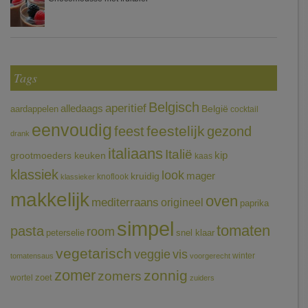
Tags
Belgisch
aperitief
alledaags
aardappelen
België
cocktail
eenvoudig
feestelijk
feest
gezond
drank
italiaans
Italië
grootmoeders keuken
kip
kaas
klassiek
look
mager
kruidig
knoflook
klassieker
makkelijk
oven
mediterraans
origineel
paprika
simpel
tomaten
pasta
room
peterselie
snel klaar
vegetarisch
veggie
vis
winter
tomatensaus
voorgerecht
zomer
zonnig
zomers
wortel
zoet
zuiders