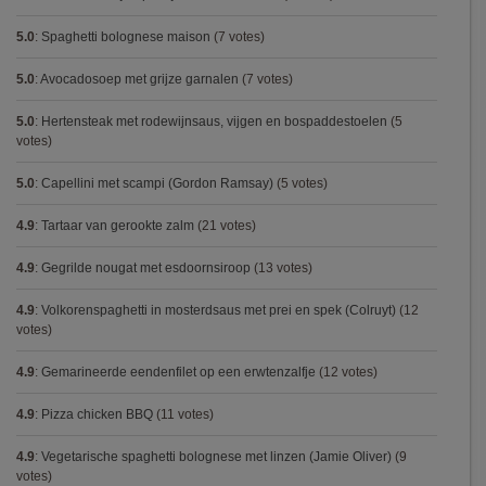
5.0
:
Spaghetti bolognese maison
(7 votes)
5.0
:
Avocadosoep met grijze garnalen
(7 votes)
5.0
:
Hertensteak met rodewijnsaus, vijgen en bospaddestoelen
(5
votes)
5.0
:
Capellini met scampi (Gordon Ramsay)
(5 votes)
4.9
:
Tartaar van gerookte zalm
(21 votes)
4.9
:
Gegrilde nougat met esdoornsiroop
(13 votes)
4.9
:
Volkorenspaghetti in mosterdsaus met prei en spek (Colruyt)
(12
votes)
4.9
:
Gemarineerde eendenfilet op een erwtenzalfje
(12 votes)
4.9
:
Pizza chicken BBQ
(11 votes)
4.9
:
Vegetarische spaghetti bolognese met linzen (Jamie Oliver)
(9
votes)