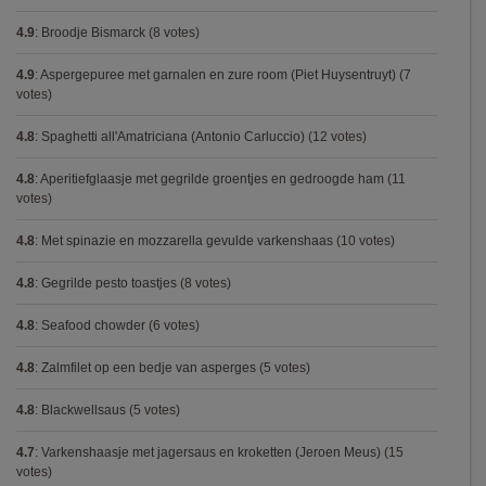
4.9
:
Broodje Bismarck
(8 votes)
4.9
:
Aspergepuree met garnalen en zure room (Piet Huysentruyt)
(7
votes)
4.8
:
Spaghetti all'Amatriciana (Antonio Carluccio)
(12 votes)
4.8
:
Aperitiefglaasje met gegrilde groentjes en gedroogde ham
(11
votes)
4.8
:
Met spinazie en mozzarella gevulde varkenshaas
(10 votes)
4.8
:
Gegrilde pesto toastjes
(8 votes)
4.8
:
Seafood chowder
(6 votes)
4.8
:
Zalmfilet op een bedje van asperges
(5 votes)
4.8
:
Blackwellsaus
(5 votes)
4.7
:
Varkenshaasje met jagersaus en kroketten (Jeroen Meus)
(15
votes)