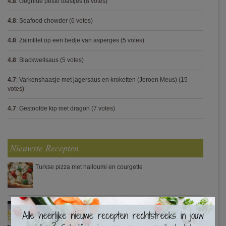
4.8
:
Gegrilde pesto toastjes
(8 votes)
4.8
:
Seafood chowder
(6 votes)
4.8
:
Zalmfilet op een bedje van asperges
(5 votes)
4.8
:
Blackwellsaus
(5 votes)
4.7
:
Varkenshaasje met jagersaus en kroketten (Jeroen Meus)
(15
votes)
4.7
:
Gestoofde kip met dragon
(7 votes)
Nieuwste Recepten
Turkse pizza met halloumi en courgette
×
Waterzooi van pladijs met venkel (Colruyt)