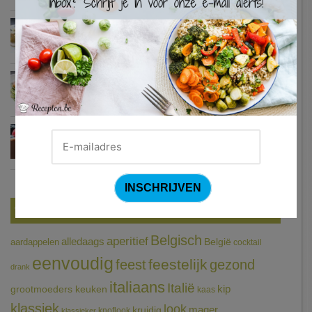
Zweedse gehaktballetjes
Courgetti met paprikasaus en halloumi (Sandra Bekkari)
Chocomousse met fruitbier
Tags
Belgisch
aperitief
alledaags
aardappelen
België
cocktail
eenvoudig
feestelijk
feest
gezond
drank
italiaans
Italië
grootmoeders keuken
kip
kaas
klassiek
look
mager
kruidig
knoflook
klassieker