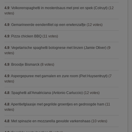
4.9
:
Volkorenspaghetti in mosterdsaus met prei en spek (Colruyt)
(12
votes)
4.9
:
Gemarineerde eendenfilet op een erwtenzalfje
(12 votes)
4.9
:
Pizza chicken BBQ
(11 votes)
4.9
:
Vegetarische spaghetti bolognese met linzen (Jamie Oliver)
(9
votes)
4.9
:
Broodje Bismarck
(8 votes)
4.9
:
Aspergepuree met garnalen en zure room (Piet Huysentruyt)
(7
votes)
4.8
:
Spaghetti all'Amatriciana (Antonio Carluccio)
(12 votes)
4.8
:
Aperitiefglaasje met gegrilde groentjes en gedroogde ham
(11
votes)
4.8
:
Met spinazie en mozzarella gevulde varkenshaas
(10 votes)