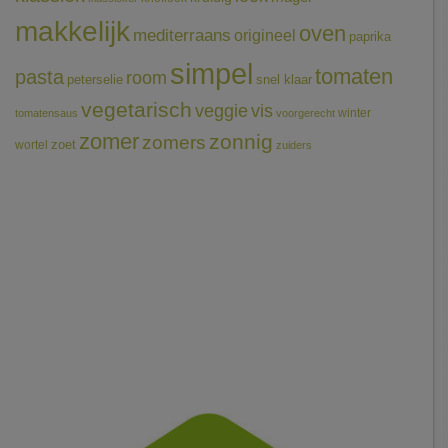
makkelijk
oven
mediterraans
origineel
paprika
simpel
tomaten
pasta
room
peterselie
snel klaar
vegetarisch
veggie
vis
winter
tomatensaus
voorgerecht
zomer
zonnig
zomers
wortel
zoet
zuiders