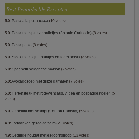
Best Beoordeelde Recepten
5.0
:
Pasta alla puttanesca
(10 votes)
5.0
:
Pasta met spinazieballetjes (Antonio Carluccio)
(8 votes)
5.0
:
Pasta pesto
(8 votes)
5.0
:
Steak met Cajun patatjes en rodekoolsla
(8 votes)
5.0
:
Spaghetti bolognese maison
(7 votes)
5.0
:
Avocadosoep met grijze garnalen
(7 votes)
5.0
:
Hertensteak met rodewijnsaus, vijgen en bospaddestoelen
(5
votes)
5.0
:
Capellini met scampi (Gordon Ramsay)
(5 votes)
4.9
:
Tartaar van gerookte zalm
(21 votes)
4.9
:
Gegrilde nougat met esdoornsiroop
(13 votes)