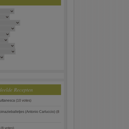
deelde Recepten
puttanesca
(10 votes)
pinazieballetjes (Antonio Carluccio)
(8
(8 votes)