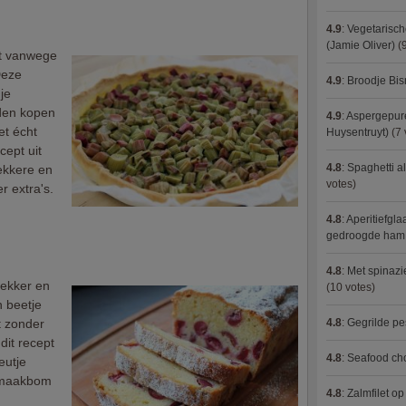
4.9
:
Vegetarisch
(Jamie Oliver)
(9
nt vanwege
Deze
4.9
:
Broodje Bi
 je
den kopen
4.9
:
Aspergepure
et écht
Huysentruyt)
(7 
cept uit
4.8
:
Spaghetti al
ekkere en
votes)
 extra's.
4.8
:
Aperitiefgla
gedroogde ham
4.8
:
Met spinazi
lekker en
(10 votes)
n beetje
t zonder
4.8
:
Gegrilde pe
dit recept
4.8
:
Seafood ch
eutje
 smaakbom
4.8
:
Zalmfilet o