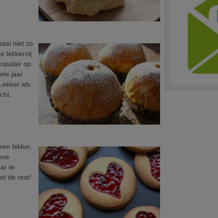
aal niet zo
e lekkernij
populair op
ele jaar
Lekker als
cht.
een lekker,
ove
aar te
et de rest!