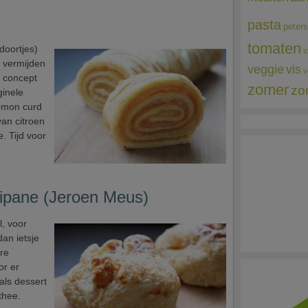
pasta
peters
tomaten
doortjes)
t
 vermijden
veggie
vis
v
t concept
zomer
zo
iginele
lemon curd
van citroen
. Tijd voor
gipane (Jeroen Meus)
l, voor
an ietsje
ere
or er
als dessert
 thee.