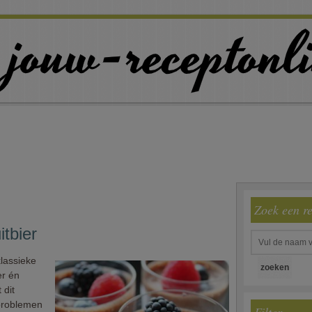
Zoek een r
tbier
klassieke
er én
 dit
problemen