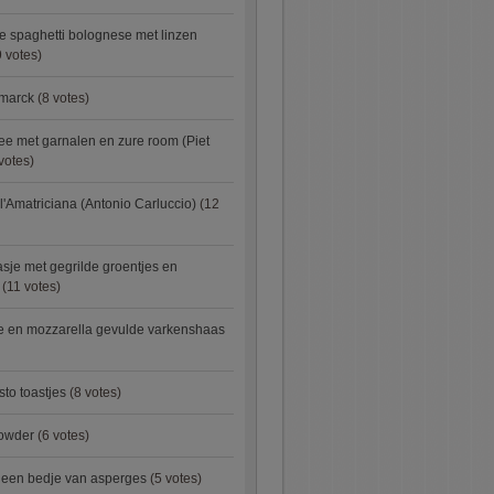
e spaghetti bolognese met linzen
 votes)
smarck
(8 votes)
e met garnalen en zure room (Piet
votes)
l'Amatriciana (Antonio Carluccio)
(12
asje met gegrilde groentjes en
(11 votes)
e en mozzarella gevulde varkenshaas
sto toastjes
(8 votes)
owder
(6 votes)
p een bedje van asperges
(5 votes)