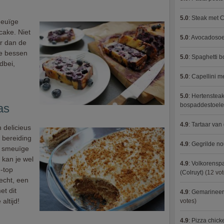
5.0
:
Steak met C
meuïge
scake. Niet
5.0
:
Avocadosoep
er dan de
we bessen
5.0
:
Spaghetti 
dbei,
5.0
:
Capellini 
5.0
:
Hertensteak
as
bospaddestoel
4.9
:
Tartaar van
 delicieus
e bereiding
4.9
:
Gegrilde no
et smeuïge
kan je wel
4.9
:
Volkorenspa
-top
(Colruyt)
(12 vot
echt, een
et dit
4.9
:
Gemarineerd
altijd!
votes)
4.9
:
Pizza chic