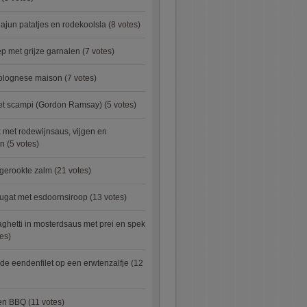
ajun patatjes en rodekoolsla
(8 votes)
 met grijze garnalen
(7 votes)
bolognese maison
(7 votes)
met scampi (Gordon Ramsay)
(5 votes)
 met rodewijnsaus, vijgen en
en
(5 votes)
 gerookte zalm
(21 votes)
ugat met esdoornsiroop
(13 votes)
ghetti in mosterdsaus met prei en spek
es)
e eendenfilet op een erwtenzalfje
(12
ken BBQ
(11 votes)