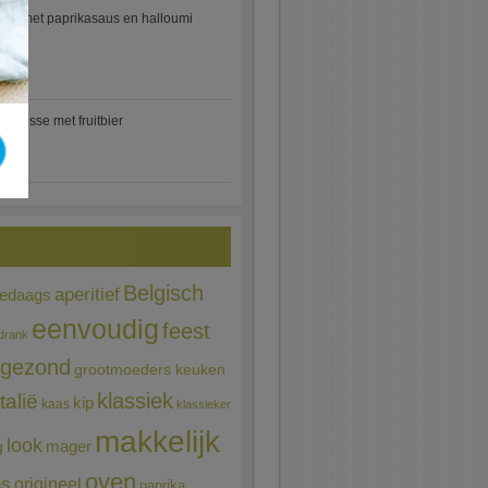
etti met paprikasaus en halloumi
)
mousse met fruitbier
Belgisch
aperitief
ledaags
eenvoudig
feest
drank
gezond
grootmoeders keuken
Italië
klassiek
kip
kaas
klassieker
makkelijk
look
mager
g
oven
ns
origineel
paprika