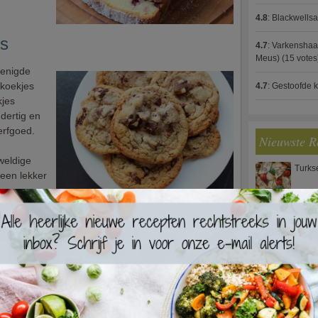
4.8
:
Blackwells
es
4.7
:
Varkenshaas
Meus)
(15 votes
renigde
 koekjes
4.7
:
Gestoofde k
kjes
dertig en
erfgoed.
Nieuwste R
weldige
Turks
 een lekker
Waterz
n
ntbijt is
Zweed
Frans
alans
k met wat