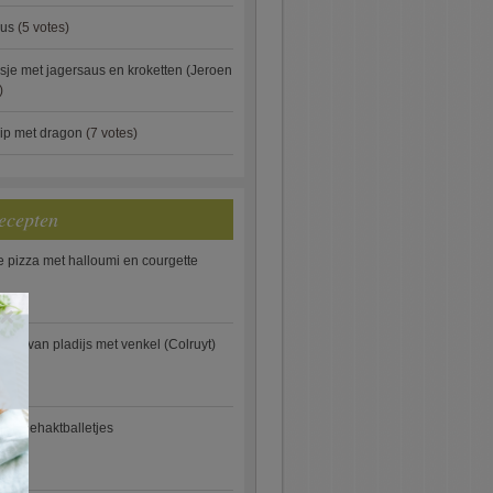
aus
(5 votes)
je met jagersaus en kroketten (Jeroen
)
ip met dragon
(7 votes)
ecepten
e pizza met halloumi en courgette
×
ooi van pladijs met venkel (Colruyt)
se gehaktballetjes