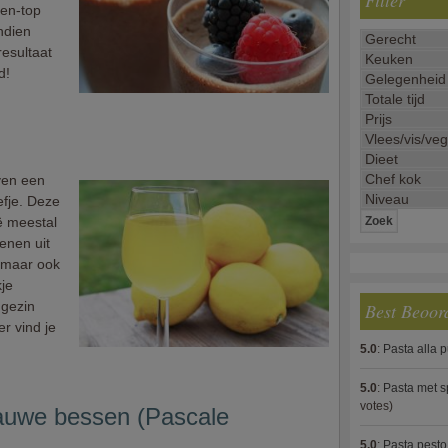
Filter
-en-top
ndien
resultaat
d!
ven een
efje. Deze
ië meestal
oenen uit
 maar ook
kje
 gezin
Best Beoor
er vind je
5.0
:
Pasta alla 
5.0
:
Pasta met s
votes)
auwe bessen (Pascale
5.0
:
Pasta pesto