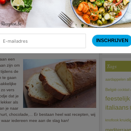
lekkernij
Courg
rs en
it recept
(Sandra Bekkari
 vast aan
Choco
eaan een
Tags
aan zijn om
tijdens de
n te gaan
al
aardappelen
makkelijke
 zo vers
België
cocktail
dje dat je
feestelijk
lekker als
italiaans
kan je naar
hurt, chocolade,... Er bestaan heel wat recepten, wij
kruidi
t waar iedereen mee aan de slag kan!
knoflook
mediterraa