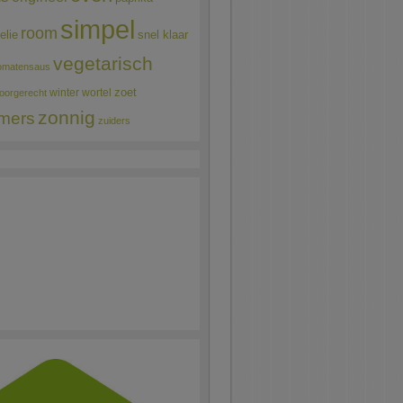
simpel
room
elie
snel klaar
vegetarisch
omatensaus
winter
wortel
zoet
oorgerecht
zonnig
mers
zuiders