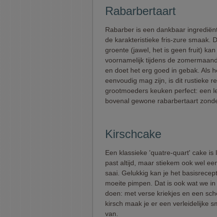
Rabarbertaart
Rabarber is een dankbaar ingredië
de karakteristieke fris-zure smaak. 
groente (jawel, het is geen fruit) kan
voornamelijk tijdens de zomermaan
en doet het erg goed in gebak. Als h
eenvoudig mag zijn, is dit rustieke re
grootmoeders keuken perfect: een l
bovenal gewone rabarbertaart zonder
Kirschcake
Een klassieke 'quatre-quart' cake is 
past altijd, maar stiekem ook wel ee
saai. Gelukkig kan je het basisrecep
moeite pimpen. Dat is ook wat we in 
doen: met verse kriekjes en een sch
kirsch maak je er een verleidelijke
van.