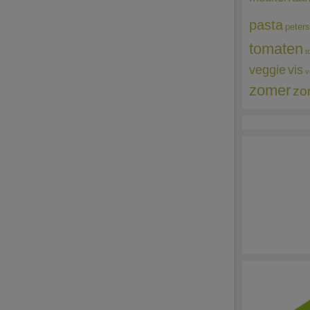
pasta
peters
tomaten
t
veggie
vis
v
zomer
zo