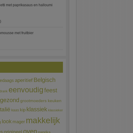
etti met paprikasaus en halloumi
)
mousse met fruitbier
Belgisch
aperitief
ledaags
eenvoudig
feest
drank
gezond
grootmoeders keuken
Italië
klassiek
kip
kaas
klassieker
makkelijk
look
mager
g
oven
ns
origineel
paprika