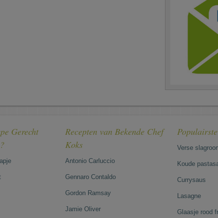
pe Gerecht
Recepten van Bekende Chef
Populairst
e?
Koks
Verse slagroo
hapje
Antonio Carluccio
Koude pastasa
t
Gennaro Contaldo
Currysaus
Gordon Ramsay
Lasagne
Jamie Oliver
Glaasje rood 