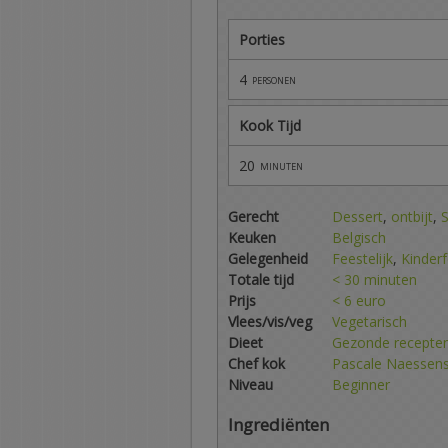
Porties
4
personen
Kook Tijd
20
minuten
Gerecht
Dessert
,
ontbijt
,
Keuken
Belgisch
Gelegenheid
Feestelijk
,
Kinderf
Totale tijd
< 30 minuten
Prijs
< 6 euro
Vlees/vis/veg
Vegetarisch
Dieet
Gezonde recepte
Chef kok
Pascale Naessen
Niveau
Beginner
Ingrediënten