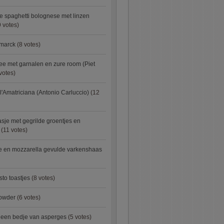
e spaghetti bolognese met linzen
 votes)
smarck
(8 votes)
e met garnalen en zure room (Piet
votes)
l'Amatriciana (Antonio Carluccio)
(12
asje met gegrilde groentjes en
(11 votes)
e en mozzarella gevulde varkenshaas
sto toastjes
(8 votes)
owder
(6 votes)
p een bedje van asperges
(5 votes)