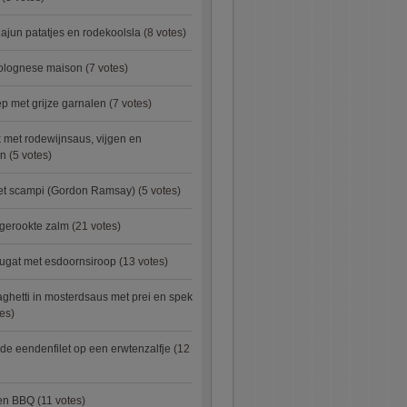
ajun patatjes en rodekoolsla
(8 votes)
bolognese maison
(7 votes)
 met grijze garnalen
(7 votes)
 met rodewijnsaus, vijgen en
en
(5 votes)
met scampi (Gordon Ramsay)
(5 votes)
 gerookte zalm
(21 votes)
ugat met esdoornsiroop
(13 votes)
ghetti in mosterdsaus met prei en spek
es)
e eendenfilet op een erwtenzalfje
(12
ken BBQ
(11 votes)