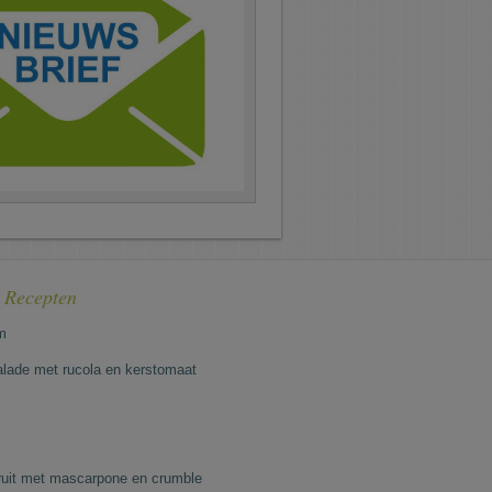
e Recepten
m
lade met rucola en kerstomaat
fruit met mascarpone en crumble