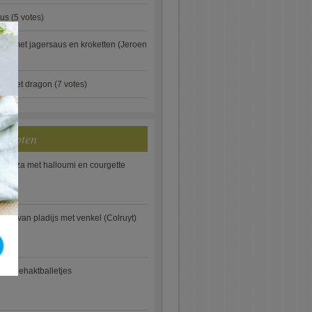
aus
(5 votes)
×
je met jagersaus en kroketten (Jeroen
)
ip met dragon
(7 votes)
ecepten
e pizza met halloumi en courgette
ooi van pladijs met venkel (Colruyt)
se gehaktballetjes