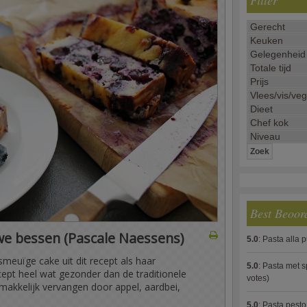
Filter
Best Beoor
e bessen (Pascale Naessens)
5.0
:
Pasta alla 
euïge cake uit dit recept als haar
5.0
:
Pasta met s
recept heel wat gezonder dan de traditionele
votes)
makkelijk vervangen door appel, aardbei,
5.0
:
Pasta pesto