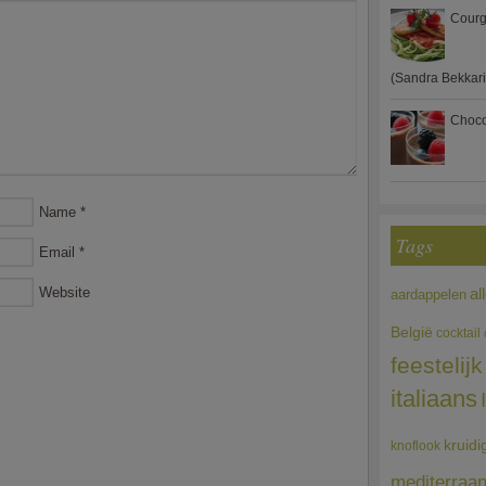
Courg
(Sandra Bekkari
Choco
Name
*
Tags
Email
*
al
Website
aardappelen
België
cocktail
feestelijk
italiaans
kruidi
knoflook
mediterraa