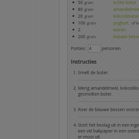
50
echte boter
gram
80
amandelmee
gram
20
kokosbloese
gram
100
yoghurt
gram
of 
2
eieren
200
blauwe bess
gram
Porties:
personen
Instructies
Smelt de boter.
Meng amandelmeel, kokosbloe
gesmolten boter.
Roer de blauwe bessen voorzic
Stort het beslag uit in een in
een vel bakpapier in een ovensc
er mooi uit.