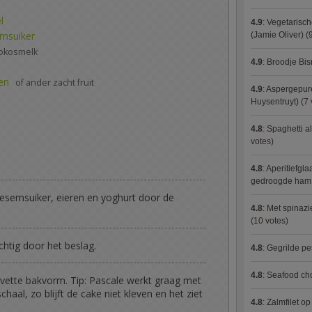
l
4.9
:
Vegetarisch
msuiker
(Jamie Oliver)
(9
kokosmelk
4.9
:
Broodje Bi
en
of ander zacht fruit
4.9
:
Aspergepure
Huysentruyt)
(7 
4.8
:
Spaghetti al
votes)
4.8
:
Aperitiefgla
gedroogde ham
semsuiker, eieren en yoghurt door de
4.8
:
Met spinazi
(10 votes)
htig door het beslag.
4.8
:
Gegrilde pe
4.8
:
Seafood ch
gevette bakvorm. Tip: Pascale werkt graag met
haal, zo blijft de cake niet kleven en het ziet
4.8
:
Zalmfilet o