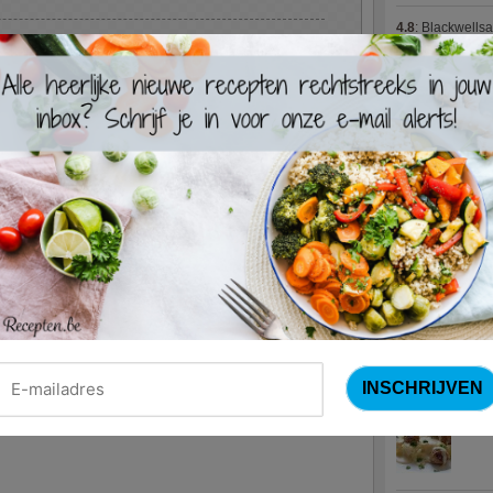
4.8
:
Blackwells
n in een voorverwarmde oven (180°).
4.7
:
Varkenshaas
Meus)
(15 votes
bakvorm te halen. Smakelijk!
4.7
:
Gestoofde k
Nieuwste R
iker
, een ingrediënt dat een lekkere
et is bovendien een ongeraffineerde suiker, en
Turks
Waterz
Save
Zweed