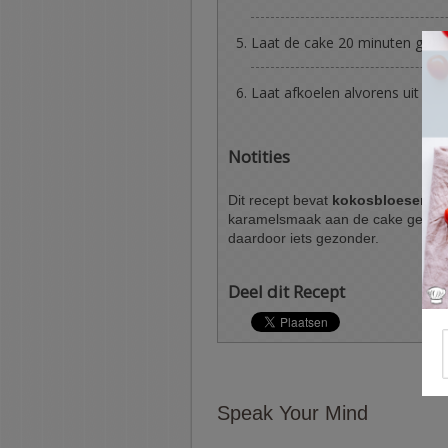
Laat de cake 20 minuten gare
Laat afkoelen alvorens uit de 
Notities
Dit recept bevat
kokosbloesemsu
karamelsmaak aan de cake geeft. H
daardoor iets gezonder.
Deel dit Recept
Speak Your Mind