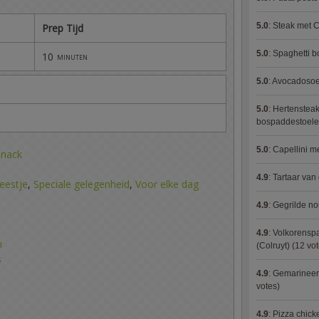
5.0
:
Steak met C
Prep Tijd
5.0
:
Spaghetti 
10
minuten
5.0
:
Avocadosoep
5.0
:
Hertensteak
bospaddestoel
5.0
:
Capellini 
Snack
4.9
:
Tartaar van
eestje
,
Speciale gelegenheid
,
Voor elke dag
4.9
:
Gegrilde no
4.9
:
Volkorenspa
n
(Colruyt)
(12 vot
s
4.9
:
Gemarineerd
votes)
4.9
:
Pizza chic