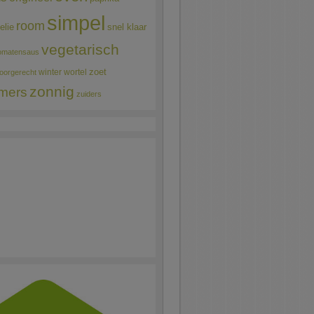
simpel
room
elie
snel klaar
vegetarisch
omatensaus
winter
wortel
zoet
oorgerecht
zonnig
mers
zuiders