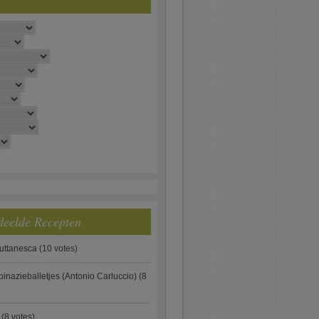
deelde Recepten
puttanesca
(10 votes)
pinazieballetjes (Antonio Carluccio)
(8
(8 votes)