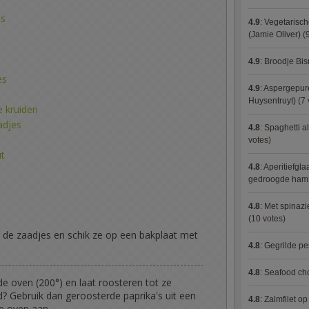
's
4.9
:
Vegetarisch
(Jamie Oliver)
(9
4.9
:
Broodje Bi
es
4.9
:
Aspergepure
Huysentruyt)
(7 
 kruiden
adjes
4.8
:
Spaghetti al
votes)
ut
4.8
:
Aperitiefgla
gedroogde ham
4.8
:
Met spinazi
(10 votes)
r de zaadjes en schik ze op een bakplaat met
4.8
:
Gegrilde pe
4.8
:
Seafood ch
e oven (200°) en laat roosteren tot ze
jd? Gebruik dan geroosterde paprika's uit een
4.8
:
Zalmfilet o
je oven aan.