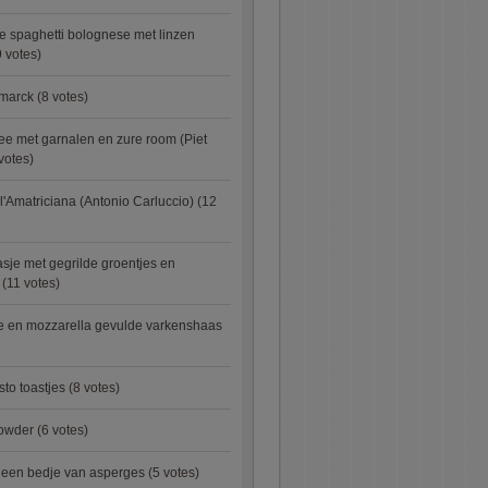
e spaghetti bolognese met linzen
 votes)
smarck
(8 votes)
e met garnalen en zure room (Piet
votes)
l'Amatriciana (Antonio Carluccio)
(12
asje met gegrilde groentjes en
(11 votes)
e en mozzarella gevulde varkenshaas
sto toastjes
(8 votes)
owder
(6 votes)
p een bedje van asperges
(5 votes)