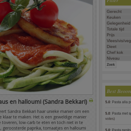
Filter
Best Beoor
aus en halloumi (Sandra Bekkari)
5.0
:
Pasta alla 
teert Sandra Bekkari haar unieke manier om een
5.0
:
Pasta met s
e klaar te maken. Het is een geweldige manier
votes)
toveren, low-carb te eten en toch niet in te
 geroosterde paprika, tomaatjes en halloumi
5.0
:
Pasta pesto