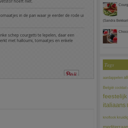
Vetstof hoeft niet.
Courg
omaatjes in de pan waar je eerder de rode ui
(Sandra Bekkari
Choco
inke schep courgetti te lepelen, daar een
werkt met halloumi, tomaatjes en enkele
Tags
Save
al
aardappelen
België
cocktail
feestelijk
italiaans
kruidi
knoflook
mediterraa