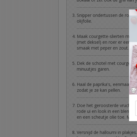
Snipper ondertussen de rode ui
olijfolie.
Maak courgette-slierten met e
(met deksel) en roer er een be
smaak met peper en zout.
Dek de schotel met courgetti a
minuutjes garen.
Haal de paprika's, eenmaal hel
zodat je ze kan pellen.
Doe het geroosterde vruchtvle
rode ui en look in een blender
en een scheutje olie toe. Mix 
Versnijd de halloumi in plakj