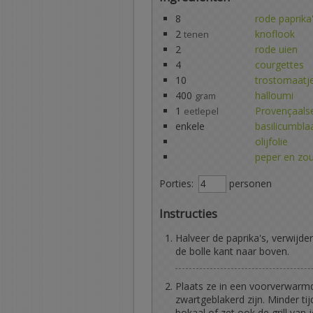
8
rode paprika
2
knoflook
tenen
2
rode uien
4
courgettes
10
trostomaatj
400
halloumi
gram
1
Provençaalse
eetlepel
enkele
basilicumbla
olijfolie
peper en zo
Porties:
personen
Instructies
Halveer de paprika's, verwijde
de bolle kant naar boven.
Plaats ze in een voorverwarmd
zwartgeblakerd zijn. Minder ti
bokaal of zet ook de grill van 