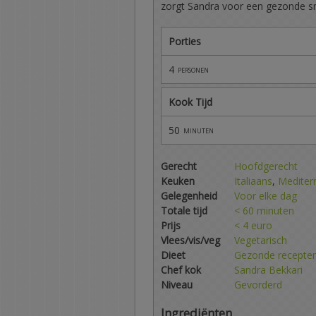
zorgt Sandra voor een gezonde s
Porties
4
personen
Kook Tijd
50
minuten
Gerecht
Hoofdgerecht
Keuken
Italiaans
,
Mediter
Gelegenheid
Voor elke dag
Totale tijd
< 60 minuten
Prijs
< 4 euro
Vlees/vis/veg
Vegetarisch
Dieet
Gezonde recepte
Chef kok
Sandra Bekkari
Niveau
Gevorderd
Ingrediënten