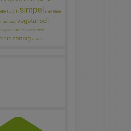
simpel
room
elie
snel klaar
vegetarisch
omatensaus
winter
wortel
zoet
oorgerecht
zonnig
mers
zuiders