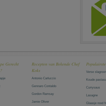
pe Gerecht
Recepten van Bekende Chef
Populairst
e?
Koks
Verse slagroo
hapje
Antonio Carluccio
Koude pastasa
t
Gennaro Contaldo
Currysaus
Gordon Ramsay
Lasagne
Jamie Oliver
Glaasje rood 