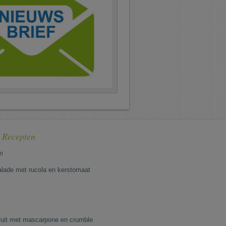
e Recepten
m
lade met rucola en kerstomaat
fruit met mascarpone en crumble