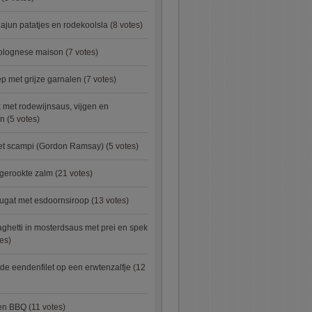
ajun patatjes en rodekoolsla
(8 votes)
bolognese maison
(7 votes)
 met grijze garnalen
(7 votes)
 met rodewijnsaus, vijgen en
en
(5 votes)
met scampi (Gordon Ramsay)
(5 votes)
 gerookte zalm
(21 votes)
ugat met esdoornsiroop
(13 votes)
ghetti in mosterdsaus met prei en spek
es)
e eendenfilet op een erwtenzalfje
(12
ken BBQ
(11 votes)