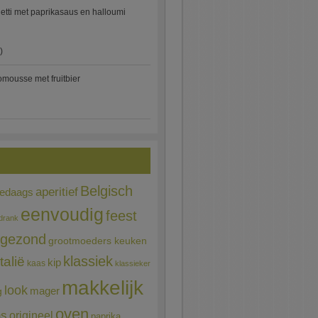
etti met paprikasaus en halloumi
)
mousse met fruitbier
Belgisch
aperitief
ledaags
eenvoudig
feest
drank
gezond
grootmoeders keuken
Italië
klassiek
kip
kaas
klassieker
makkelijk
look
mager
g
oven
ns
origineel
paprika