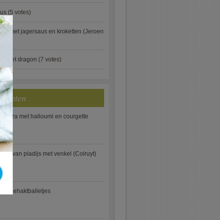
aus
(5 votes)
×
je met jagersaus en kroketten (Jeroen
)
ip met dragon
(7 votes)
ecepten
e pizza met halloumi en courgette
ooi van pladijs met venkel (Colruyt)
se gehaktballetjes