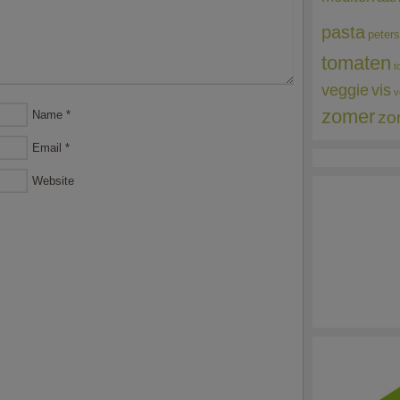
pasta
peters
tomaten
t
veggie
vis
v
zomer
zo
Name
*
Email
*
Website