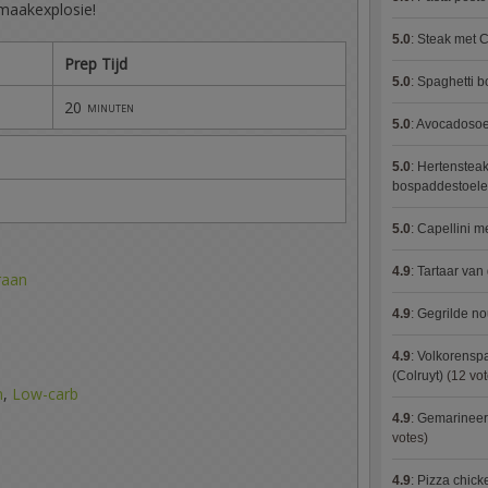
maakexplosie!
5.0
:
Steak met C
Prep Tijd
5.0
:
Spaghetti 
20
minuten
5.0
:
Avocadosoep
5.0
:
Hertensteak
bospaddestoel
5.0
:
Capellini 
4.9
:
Tartaar van
raan
4.9
:
Gegrilde no
4.9
:
Volkorenspa
(Colruyt)
(12 vot
n
,
Low-carb
4.9
:
Gemarineerd
votes)
4.9
:
Pizza chic