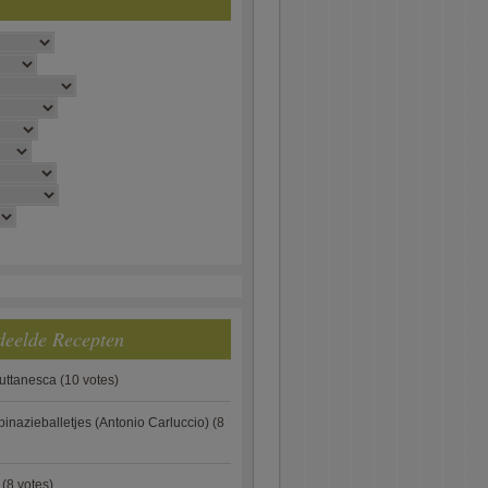
deelde Recepten
puttanesca
(10 votes)
pinazieballetjes (Antonio Carluccio)
(8
(8 votes)