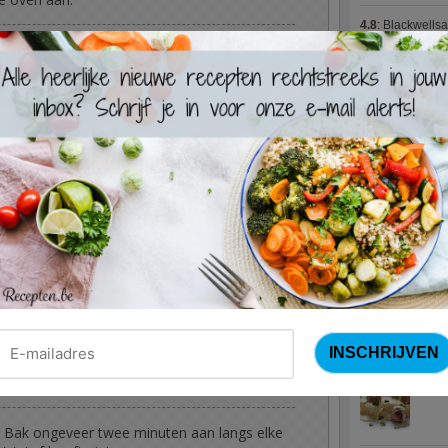
4.8
:
Blackwells
 en knoflook. Fruit in een pan in een scheutje
4.7
:
Varkenshaas
Meus)
(15 votes
en spiraalsnijder. Doe ze in een ovenschaal
4.7
:
Gestoofde k
etje olijfolie door. Breng voldoende op
Nieuwste R
f en schuif bij in de oven. Laat ongeveer 20
Turks
emaal zwart, uit de oven. Laat afkoelen
Waterz
es van de paprika's samen met de gefruite
. Voeg de Provençaalse kruiden, peper, zout
tot een saus.
Zweed
es. Bak ongeveer twee minuten aan langs elke