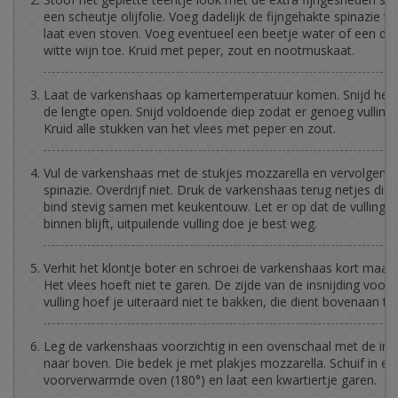
een scheutje olijfolie. Voeg dadelijk de fijngehakte spinazie t
laat even stoven. Voeg eventueel een beetje water of een dr
witte wijn toe. Kruid met peper, zout en nootmuskaat.
Laat de varkenshaas op kamertemperatuur komen. Snijd het v
de lengte open. Snijd voldoende diep zodat er genoeg vulling 
Kruid alle stukken van het vlees met peper en zout.
Vul de varkenshaas met de stukjes mozzarella en vervolgens
spinazie. Overdrijf niet. Druk de varkenshaas terug netjes dich
bind stevig samen met keukentouw. Let er op dat de vulling n
binnen blijft, uitpuilende vulling doe je best weg.
Verhit het klontje boter en schroei de varkenshaas kort maar 
Het vlees hoeft niet te garen. De zijde van de insnijding voor 
vulling hoef je uiteraard niet te bakken, die dient bovenaan te 
Leg de varkenshaas voorzichtig in een ovenschaal met de insn
naar boven. Die bedek je met plakjes mozzarella. Schuif in ee
voorverwarmde oven (180°) en laat een kwartiertje garen.