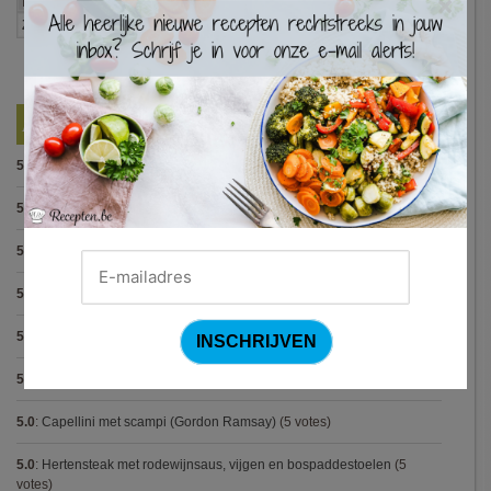
×
Best Beoordeelde Recepten
5.0
:
Pasta alla puttanesca
(10 votes)
5.0
:
Pasta met spinazieballetjes (Antonio Carluccio)
(8 votes)
5.0
:
Pasta pesto
(8 votes)
5.0
:
Steak met Cajun patatjes en rodekoolsla
(8 votes)
5.0
:
Avocadosoep met grijze garnalen
(7 votes)
5.0
:
Spaghetti bolognese maison
(7 votes)
5.0
:
Capellini met scampi (Gordon Ramsay)
(5 votes)
5.0
:
Hertensteak met rodewijnsaus, vijgen en bospaddestoelen
(5
votes)