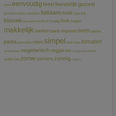
eenvoudig
feestelijk
feest
gezond
drank
italiaans
Italië
grootmoeders keuken
kip
kaas
klassiek
look
mager
kruidig
knoflook
klassieker
makkelijk
oven
mediterraans
origineel
paprika
simpel
tomaten
pasta
room
peterselie
snel klaar
vegetarisch
veggie
vis
winter
tomatensaus
voorgerecht
zomer
zonnig
zomers
wortel
zoet
zuiders