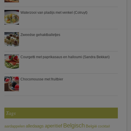
Waterzooi van pladijs met venkel (Colruyt)
Zweedse gehaktballetjes
Courgetti met paprikasaus en halloumi (Sandra Bekkari)
Chocomousse met fruitbier
Tags
Belgisch
aperitief
alledaags
aardappelen
België
cocktail