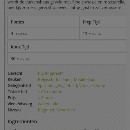
wordt de varkenshaas gevuld met fijne spinazie en mozzarella, w
heerlijk zomers gerecht oplevert dat je gasten zal verrassen!
Porties
Prep Tijd
4
15
personen
minuten
Kook Tijd
30
minuten
Gerecht
Hoofdgerecht
Keuken
Belgisch
,
Italiaans
,
Mediterraan
Gelegenheid
Speciale gelegenheid
,
Voor elke dag
Totale tijd
< 60 minuten
Prijs
< 6 euro
Vlees/vis/veg
Varken
,
Vlees
Niveau
Beginner
,
Gevorderd
Ingrediënten