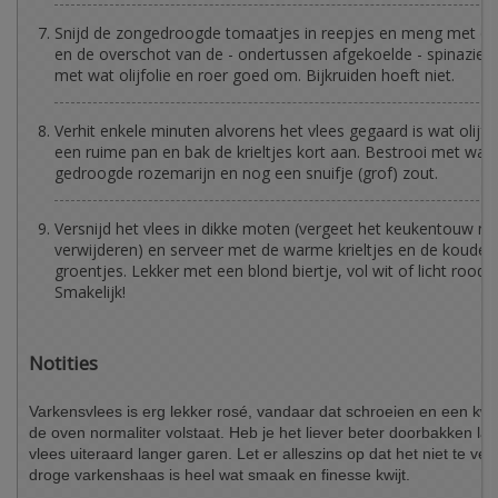
Snijd de zongedroogde tomaatjes in reepjes en meng met de
en de overschot van de - ondertussen afgekoelde - spinazie. 
met wat olijfolie en roer goed om. Bijkruiden hoeft niet.
Verhit enkele minuten alvorens het vlees gegaard is wat olijfol
een ruime pan en bak de krieltjes kort aan. Bestrooi met wat
gedroogde rozemarijn en nog een snuifje (grof) zout.
Versnijd het vlees in dikke moten (vergeet het keukentouw nie
verwijderen) en serveer met de warme krieltjes en de koude
groentjes. Lekker met een blond biertje, vol wit of licht rood w
Smakelijk!
Notities
Varkensvlees is erg lekker rosé, vandaar dat schroeien en een kwar
de oven normaliter volstaat. Heb je het liever beter doorbakken laat
vlees uiteraard langer garen. Let er alleszins op dat het niet te ver
droge varkenshaas is heel wat smaak en finesse kwijt.