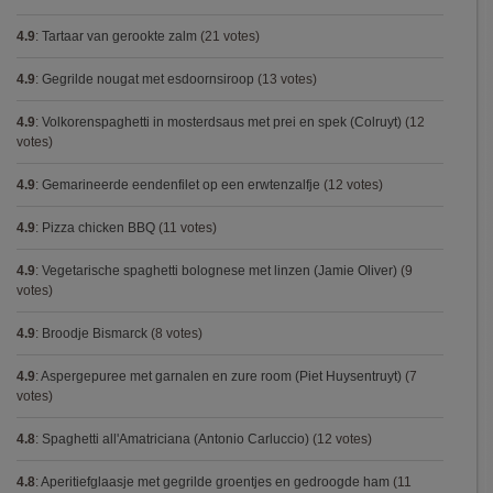
4.9
:
Tartaar van gerookte zalm
(21 votes)
4.9
:
Gegrilde nougat met esdoornsiroop
(13 votes)
4.9
:
Volkorenspaghetti in mosterdsaus met prei en spek (Colruyt)
(12
votes)
4.9
:
Gemarineerde eendenfilet op een erwtenzalfje
(12 votes)
4.9
:
Pizza chicken BBQ
(11 votes)
4.9
:
Vegetarische spaghetti bolognese met linzen (Jamie Oliver)
(9
votes)
4.9
:
Broodje Bismarck
(8 votes)
4.9
:
Aspergepuree met garnalen en zure room (Piet Huysentruyt)
(7
votes)
4.8
:
Spaghetti all'Amatriciana (Antonio Carluccio)
(12 votes)
4.8
:
Aperitiefglaasje met gegrilde groentjes en gedroogde ham
(11