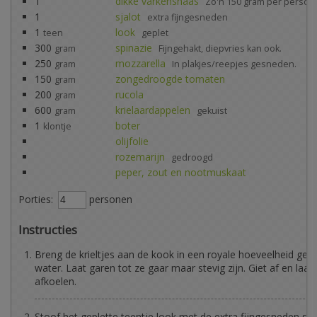
1
dikke varkenshaas
Zo'n 150 gram per persoo
1
sjalot
extra fijngesneden
1
look
teen
geplet
300
spinazie
gram
Fijngehakt, diepvries kan ook.
250
mozzarella
gram
In plakjes/reepjes gesneden.
150
zongedroogde tomaten
gram
200
rucola
gram
600
krielaardappelen
gram
gekuist
1
boter
klontje
olijfolie
rozemarijn
gedroogd
peper, zout en nootmuskaat
Porties:
personen
Instructies
Breng de krieltjes aan de kook in een royale hoeveelheid gez
water. Laat garen tot ze gaar maar stevig zijn. Giet af en laat
afkoelen.
Stoof het geplette teentje look met de extra fijngesneden sjal