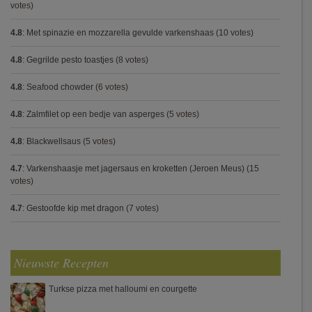
votes)
4.8
:
Met spinazie en mozzarella gevulde varkenshaas
(10 votes)
4.8
:
Gegrilde pesto toastjes
(8 votes)
4.8
:
Seafood chowder
(6 votes)
4.8
:
Zalmfilet op een bedje van asperges
(5 votes)
4.8
:
Blackwellsaus
(5 votes)
4.7
:
Varkenshaasje met jagersaus en kroketten (Jeroen Meus)
(15
votes)
4.7
:
Gestoofde kip met dragon
(7 votes)
Nieuwste Recepten
Turkse pizza met halloumi en courgette