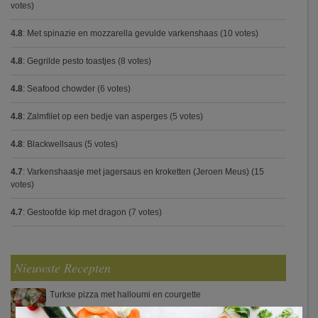
votes)
4.8
:
Met spinazie en mozzarella gevulde varkenshaas
(10 votes)
4.8
:
Gegrilde pesto toastjes
(8 votes)
4.8
:
Seafood chowder
(6 votes)
4.8
:
Zalmfilet op een bedje van asperges
(5 votes)
4.8
:
Blackwellsaus
(5 votes)
4.7
:
Varkenshaasje met jagersaus en kroketten (Jeroen Meus)
(15
votes)
4.7
:
Gestoofde kip met dragon
(7 votes)
Nieuwste Recepten
Turkse pizza met halloumi en courgette