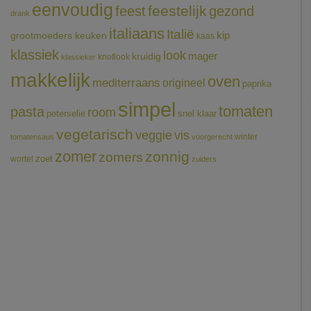
eenvoudig
feestelijk
feest
gezond
drank
italiaans
Italië
grootmoeders keuken
kip
kaas
klassiek
look
mager
kruidig
knoflook
klassieker
makkelijk
oven
mediterraans
origineel
paprika
simpel
tomaten
pasta
room
peterselie
snel klaar
vegetarisch
veggie
vis
winter
tomatensaus
voorgerecht
zomer
zonnig
zomers
wortel
zoet
zuiders