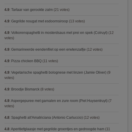
4.9
:
Tartaar van gerookte zalm
(21 votes)
4.9
:
Gegrilde nougat met esdoornsiroop
(13 votes)
4.9
:
Volkorenspaghetti in mosterdsaus met prei en spek (Colruyt)
(12
votes)
4.9
:
Gemarineerde eendenfilet op een erwtenzalfje
(12 votes)
4.9
:
Pizza chicken BBQ
(11 votes)
4.9
:
Vegetarische spaghetti bolognese met linzen (Jamie Oliver)
(9
votes)
4.9
:
Broodje Bismarck
(8 votes)
4.9
:
Aspergepuree met garnalen en zure room (Piet Huysentruyt)
(7
votes)
4.8
:
Spaghetti all'Amatriciana (Antonio Carluccio)
(12 votes)
4.8
:
Aperitiefglaasje met gegrilde groentjes en gedroogde ham
(11