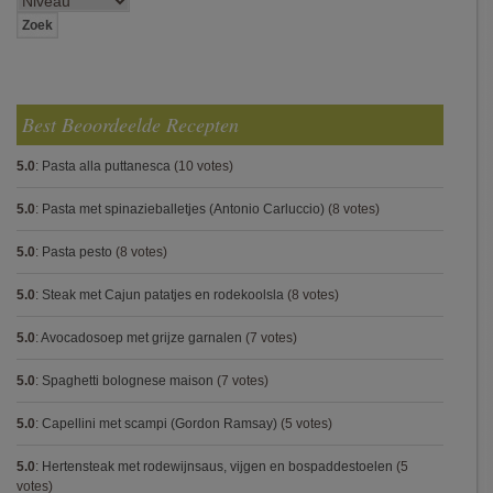
Best Beoordeelde Recepten
5.0
:
Pasta alla puttanesca
(10 votes)
5.0
:
Pasta met spinazieballetjes (Antonio Carluccio)
(8 votes)
5.0
:
Pasta pesto
(8 votes)
5.0
:
Steak met Cajun patatjes en rodekoolsla
(8 votes)
5.0
:
Avocadosoep met grijze garnalen
(7 votes)
5.0
:
Spaghetti bolognese maison
(7 votes)
5.0
:
Capellini met scampi (Gordon Ramsay)
(5 votes)
5.0
:
Hertensteak met rodewijnsaus, vijgen en bospaddestoelen
(5
votes)