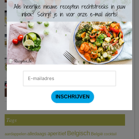
×
Waterzooi van pladijs met venkel (Colruyt)
Zweedse gehaktballetjes
Courgetti met paprikasaus en halloumi (Sandra Bekkari)
Chocomousse met fruitbier
Tags
Belgisch
aperitief
alledaags
aardappelen
België
cocktail