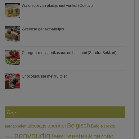
Waterzooi van pladijs met venkel (Colruyt)
Zweedse gehaktballetjes
Courgetti met paprikasaus en halloumi (Sandra Bekkari)
Chocomousse met fruitbier
Tags
Belgisch
aperitief
alledaags
aardappelen
België
cocktail
eenvoudig
feestelijk
feest
gezond
drank