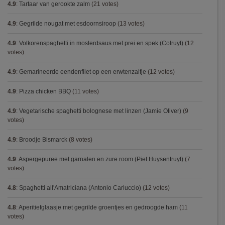
4.9
:
Tartaar van gerookte zalm
(21 votes)
4.9
:
Gegrilde nougat met esdoornsiroop
(13 votes)
4.9
:
Volkorenspaghetti in mosterdsaus met prei en spek (Colruyt)
(12
votes)
4.9
:
Gemarineerde eendenfilet op een erwtenzalfje
(12 votes)
4.9
:
Pizza chicken BBQ
(11 votes)
4.9
:
Vegetarische spaghetti bolognese met linzen (Jamie Oliver)
(9
votes)
4.9
:
Broodje Bismarck
(8 votes)
4.9
:
Aspergepuree met garnalen en zure room (Piet Huysentruyt)
(7
votes)
4.8
:
Spaghetti all'Amatriciana (Antonio Carluccio)
(12 votes)
4.8
:
Aperitiefglaasje met gegrilde groentjes en gedroogde ham
(11
votes)