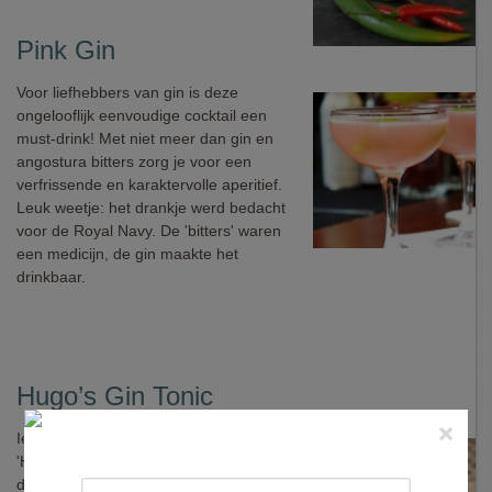
Pink Gin
Voor liefhebbers van gin is deze
ongelooflijk eenvoudige cocktail een
must-drink! Met niet meer dan gin en
angostura bitters zorg je voor een
verfrissende en karaktervolle aperitief.
Leuk weetje: het drankje werd bedacht
voor de Royal Navy. De 'bitters' waren
een medicijn, de gin maakte het
drinkbaar.
Hugo’s Gin Tonic
×
Iedereen kent Gin-Tonic, en ook een
'Hugo' is tegenwoordig geen onbekend
drankje meer. Wist je echter dat ze ook