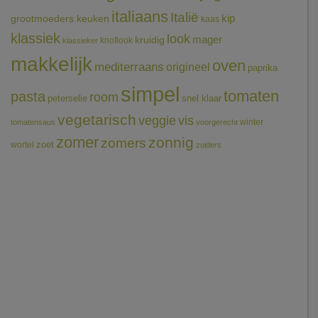
italiaans
Italië
grootmoeders keuken
kip
kaas
klassiek
look
mager
kruidig
knoflook
klassieker
makkelijk
oven
mediterraans
origineel
paprika
simpel
tomaten
pasta
room
peterselie
snel klaar
vegetarisch
veggie
vis
winter
tomatensaus
voorgerecht
zomer
zonnig
zomers
wortel
zoet
zuiders