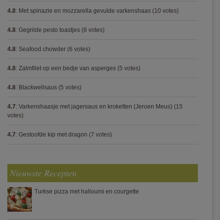
4.8
:
Met spinazie en mozzarella gevulde varkenshaas
(10 votes)
4.8
:
Gegrilde pesto toastjes
(8 votes)
4.8
:
Seafood chowder
(6 votes)
4.8
:
Zalmfilet op een bedje van asperges
(5 votes)
4.8
:
Blackwellsaus
(5 votes)
4.7
:
Varkenshaasje met jagersaus en kroketten (Jeroen Meus)
(15
votes)
4.7
:
Gestoofde kip met dragon
(7 votes)
Nieuwste Recepten
Turkse pizza met halloumi en courgette