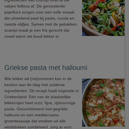
ingrediënten van Colruyt vinkt al die
vakjes feilloos af. De geroosterde
paprika's zorgen voor een volle smaak
die uitstekend past bij pasta, rucola en
zwarte olijfjes. Samen met de gebakken
scampi maak je een fris gerecht dat
zowel warm als koud lekker is.
Griekse pasta met halloumi
Wie lekker wil (na)zomeren kan in de
keuken aan de slag met zuiderse
ingrediënten. Dit recept haalt inspiratie in
Griekenland. Eén van de plaatselijke
lekkernijen heet orzo: fijne, rijstvormige
pasta. Gecombineerd met gegrilde
halloumi en een mediterraans
groentesausje dat smaken uit alle
windstreken combineert, zorg je voor