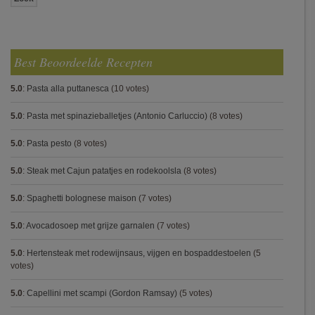
Best Beoordeelde Recepten
5.0
:
Pasta alla puttanesca
(10 votes)
5.0
:
Pasta met spinazieballetjes (Antonio Carluccio)
(8 votes)
5.0
:
Pasta pesto
(8 votes)
5.0
:
Steak met Cajun patatjes en rodekoolsla
(8 votes)
5.0
:
Spaghetti bolognese maison
(7 votes)
5.0
:
Avocadosoep met grijze garnalen
(7 votes)
5.0
:
Hertensteak met rodewijnsaus, vijgen en bospaddestoelen
(5
votes)
5.0
:
Capellini met scampi (Gordon Ramsay)
(5 votes)