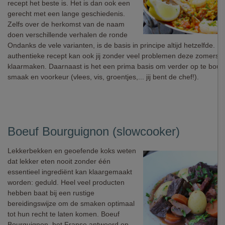
recept het beste is. Het is dan ook een
gerecht met een lange geschiedenis.
Zelfs over de herkomst van de naam
doen verschillende verhalen de ronde
Ondanks de vele varianten, is de basis in principe altijd hetzelfde. Me
authentieke recept kan ook jij zonder veel problemen deze zomerse r
klaarmaken. Daarnaast is het een prima basis om verder op te bou
smaak en voorkeur (vlees, vis, groentjes,... jij bent de chef!).
Boeuf Bourguignon (slowcooker)
Lekkerbekken en geoefende koks weten
dat lekker eten nooit zonder één
essentieel ingrediënt kan klaargemaakt
worden: geduld. Heel veel producten
hebben baat bij een rustige
bereidingswijze om de smaken optimaal
tot hun recht te laten komen. Boeuf
Bourguignon, het Franse antwoord op