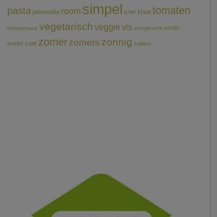
simpel
tomaten
pasta
room
peterselie
snel klaar
vegetarisch
veggie
vis
winter
tomatensaus
voorgerecht
zomer
zonnig
zomers
wortel
zoet
zuiders