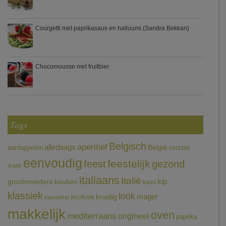
Courgetti met paprikasaus en halloumi (Sandra Bekkari)
Chocomousse met fruitbier
Tags
Belgisch
aperitief
alledaags
aardappelen
België
cocktail
eenvoudig
feestelijk
feest
gezond
drank
italiaans
Italië
grootmoeders keuken
kip
kaas
klassiek
look
mager
kruidig
knoflook
klassieker
makkelijk
oven
mediterraans
origineel
paprika