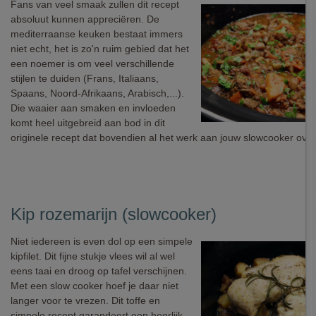
Fans van veel smaak zullen dit recept
absoluut kunnen appreciëren. De
mediterraanse keuken bestaat immers
niet echt, het is zo'n ruim gebied dat het
een noemer is om veel verschillende
stijlen te duiden (Frans, Italiaans,
Spaans, Noord-Afrikaans, Arabisch,...).
Die waaier aan smaken en invloeden
komt heel uitgebreid aan bod in dit
originele recept dat bovendien al het werk aan jouw slowcooker over
Kip rozemarijn (slowcooker)
Niet iedereen is even dol op een simpele
kipfilet. Dit fijne stukje vlees wil al wel
eens taai en droog op tafel verschijnen.
Met een slow cooker hoef je daar niet
langer voor te vrezen. Dit toffe en
simpele recept garandeert een heerlijk