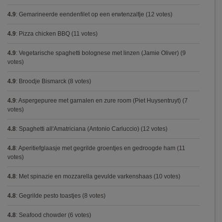
4.9
:
Gemarineerde eendenfilet op een erwtenzalfje
(12 votes)
4.9
:
Pizza chicken BBQ
(11 votes)
4.9
:
Vegetarische spaghetti bolognese met linzen (Jamie Oliver)
(9
votes)
4.9
:
Broodje Bismarck
(8 votes)
4.9
:
Aspergepuree met garnalen en zure room (Piet Huysentruyt)
(7
votes)
4.8
:
Spaghetti all'Amatriciana (Antonio Carluccio)
(12 votes)
4.8
:
Aperitiefglaasje met gegrilde groentjes en gedroogde ham
(11
votes)
4.8
:
Met spinazie en mozzarella gevulde varkenshaas
(10 votes)
4.8
:
Gegrilde pesto toastjes
(8 votes)
4.8
:
Seafood chowder
(6 votes)