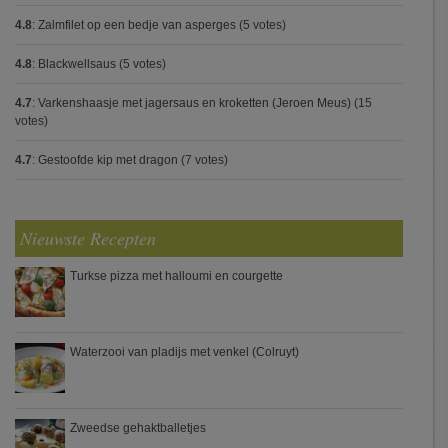
4.8
:
Zalmfilet op een bedje van asperges
(5 votes)
4.8
:
Blackwellsaus
(5 votes)
4.7
:
Varkenshaasje met jagersaus en kroketten (Jeroen Meus)
(15
votes)
4.7
:
Gestoofde kip met dragon
(7 votes)
Nieuwste Recepten
Turkse pizza met halloumi en courgette
Waterzooi van pladijs met venkel (Colruyt)
Zweedse gehaktballetjes