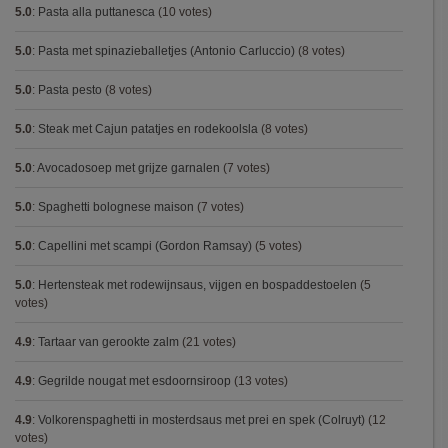
5.0
:
Pasta alla puttanesca
(10 votes)
5.0
:
Pasta met spinazieballetjes (Antonio Carluccio)
(8 votes)
5.0
:
Pasta pesto
(8 votes)
5.0
:
Steak met Cajun patatjes en rodekoolsla
(8 votes)
5.0
:
Avocadosoep met grijze garnalen
(7 votes)
5.0
:
Spaghetti bolognese maison
(7 votes)
5.0
:
Capellini met scampi (Gordon Ramsay)
(5 votes)
5.0
:
Hertensteak met rodewijnsaus, vijgen en bospaddestoelen
(5
votes)
4.9
:
Tartaar van gerookte zalm
(21 votes)
4.9
:
Gegrilde nougat met esdoornsiroop
(13 votes)
4.9
:
Volkorenspaghetti in mosterdsaus met prei en spek (Colruyt)
(12
votes)