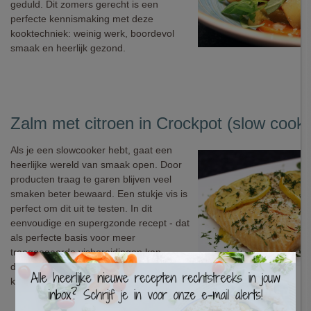
geduld. Dit zomers gerecht is een
perfecte kennismaking met deze
kooktechniek: weinig werk, boordevol
smaak en heerlijk gezond.
Zalm met citroen in Crockpot (slow cooke
Als je een slowcooker hebt, gaat een
heerlijke wereld van smaak open. Door
producten traag te garen blijven veel
smaken beter bewaard. Een stukje vis is
perfect om dit uit te testen. In dit
eenvoudige en supergzonde recept - dat
als perfecte basis voor meer
traaggegaarde visbereidingen kan
×
dienen - werken we met de ultieme
klassieker: zalm en citroen.