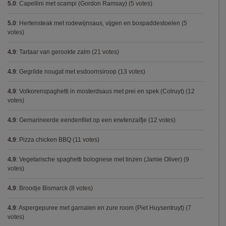
5.0
:
Capellini met scampi (Gordon Ramsay)
(5 votes)
5.0
:
Hertensteak met rodewijnsaus, vijgen en bospaddestoelen
(5
votes)
4.9
:
Tartaar van gerookte zalm
(21 votes)
4.9
:
Gegrilde nougat met esdoornsiroop
(13 votes)
4.9
:
Volkorenspaghetti in mosterdsaus met prei en spek (Colruyt)
(12
votes)
4.9
:
Gemarineerde eendenfilet op een erwtenzalfje
(12 votes)
4.9
:
Pizza chicken BBQ
(11 votes)
4.9
:
Vegetarische spaghetti bolognese met linzen (Jamie Oliver)
(9
votes)
4.9
:
Broodje Bismarck
(8 votes)
4.9
:
Aspergepuree met garnalen en zure room (Piet Huysentruyt)
(7
votes)