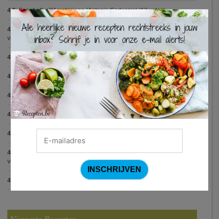
4.8
:
Spaghetti all'Amatriciana (Antonio Carluccio)
(12 votes)
×
4.8
:
Aperitiefglaasje met gegrilde groentjes en gedroogde ham
(11
votes)
4.8
:
Met spinazie en mozzarella gevulde varkenshaas
(10 votes)
4.8
:
Gegrilde pesto toastjes
(8 votes)
4.8
:
Seafood chowder
(6 votes)
4.8
:
Zalmfilet op een bedje van asperges
(5 votes)
4.8
:
Blackwellsaus
(5 votes)
4.7
:
Varkenshaasje met jagersaus en kroketten (Jeroen Meus)
(15
votes)
4.7
:
Gestoofde kip met dragon
(7 votes)
Nieuwste Recepten