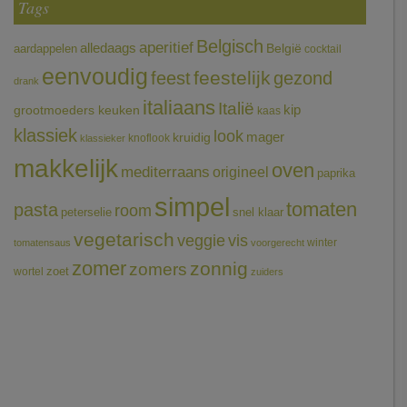
Tags
Belgisch
aperitief
alledaags
aardappelen
België
cocktail
eenvoudig
feestelijk
feest
gezond
drank
italiaans
Italië
grootmoeders keuken
kip
kaas
klassiek
look
mager
kruidig
knoflook
klassieker
makkelijk
oven
mediterraans
origineel
paprika
simpel
tomaten
pasta
room
peterselie
snel klaar
vegetarisch
veggie
vis
winter
tomatensaus
voorgerecht
zomer
zonnig
zomers
wortel
zoet
zuiders