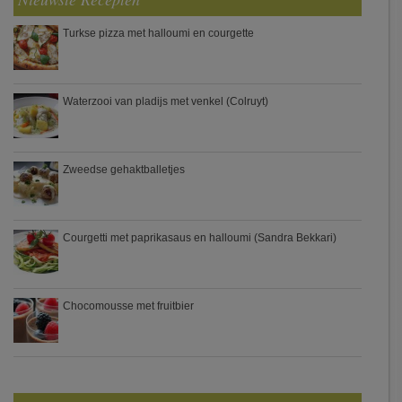
Turkse pizza met halloumi en courgette
Waterzooi van pladijs met venkel (Colruyt)
Zweedse gehaktballetjes
Courgetti met paprikasaus en halloumi (Sandra Bekkari)
Chocomousse met fruitbier