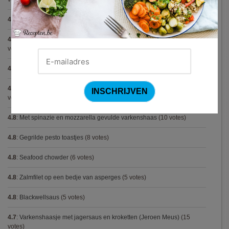
4.9
:
Broodje Bismarck
(8 votes)
4.9
:
Aspergepuree met garnalen en zure room (Piet Huysentruyt)
(7
votes)
4.8
:
Spaghetti all'Amatriciana (Antonio Carluccio)
(12 votes)
4.8
:
Aperitiefglaasje met gegrilde groentjes en gedroogde ham
(11
votes)
4.8
:
Met spinazie en mozzarella gevulde varkenshaas
(10 votes)
4.8
:
Gegrilde pesto toastjes
(8 votes)
4.8
:
Seafood chowder
(6 votes)
4.8
:
Zalmfilet op een bedje van asperges
(5 votes)
4.8
:
Blackwellsaus
(5 votes)
4.7
:
Varkenshaasje met jagersaus en kroketten (Jeroen Meus)
(15
votes)