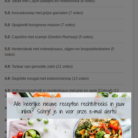
5.0
:
Steak met Cajun patatjes en rodekoolsla
(8 votes)
5.0
:
Avocadosoep met grijze garnalen
(7 votes)
5.0
:
Spaghetti bolognese maison
(7 votes)
5.0
:
Capellini met scampi (Gordon Ramsay)
(5 votes)
5.0
:
Hertensteak met rodewijnsaus, vijgen en bospaddestoelen
(5
votes)
4.9
:
Tartaar van gerookte zalm
(21 votes)
4.9
:
Gegrilde nougat met esdoornsiroop
(13 votes)
4.9
:
Volkorenspaghetti in mosterdsaus met prei en spek (Colruyt)
(12
votes)
×
4.9
:
Gemarineerde eendenfilet op een erwtenzalfje
(12 votes)
4.9
:
Pizza chicken BBQ
(11 votes)
4.9
:
Vegetarische spaghetti bolognese met linzen (Jamie Oliver)
(9
votes)