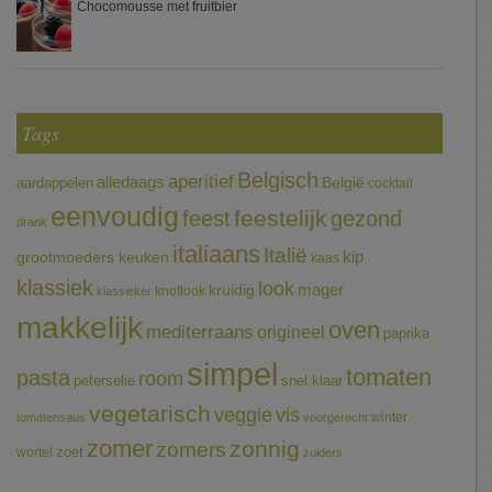
Chocomousse met fruitbier
Tags
Belgisch
aperitief
alledaags
aardappelen
België
cocktail
eenvoudig
feestelijk
feest
gezond
drank
italiaans
Italië
grootmoeders keuken
kip
kaas
klassiek
look
mager
kruidig
knoflook
klassieker
makkelijk
oven
mediterraans
origineel
paprika
simpel
tomaten
pasta
room
peterselie
snel klaar
vegetarisch
veggie
vis
winter
tomatensaus
voorgerecht
zomer
zonnig
zomers
wortel
zoet
zuiders