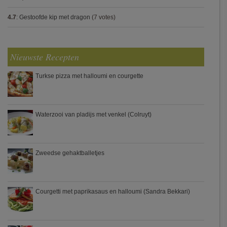
4.7
:
Gestoofde kip met dragon
(7 votes)
Nieuwste Recepten
Turkse pizza met halloumi en courgette
Waterzooi van pladijs met venkel (Colruyt)
Zweedse gehaktballetjes
Courgetti met paprikasaus en halloumi (Sandra Bekkari)