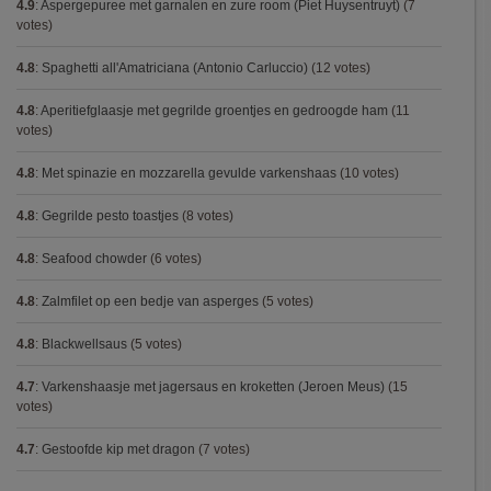
4.9
:
Aspergepuree met garnalen en zure room (Piet Huysentruyt)
(7
votes)
4.8
:
Spaghetti all'Amatriciana (Antonio Carluccio)
(12 votes)
4.8
:
Aperitiefglaasje met gegrilde groentjes en gedroogde ham
(11
votes)
4.8
:
Met spinazie en mozzarella gevulde varkenshaas
(10 votes)
4.8
:
Gegrilde pesto toastjes
(8 votes)
4.8
:
Seafood chowder
(6 votes)
4.8
:
Zalmfilet op een bedje van asperges
(5 votes)
4.8
:
Blackwellsaus
(5 votes)
4.7
:
Varkenshaasje met jagersaus en kroketten (Jeroen Meus)
(15
votes)
4.7
:
Gestoofde kip met dragon
(7 votes)