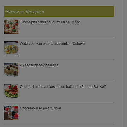
Nieuwste Recepten
Turkse pizza met halloumi en courgette
Waterzooi van pladijs met venkel (Colruyt)
Zweedse gehaktballetjes
Courgetti met paprikasaus en halloumi (Sandra Bekkari)
Chocomousse met fruitbier