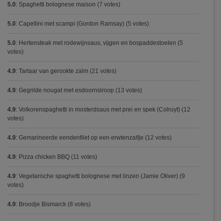
5.0
:
Spaghetti bolognese maison
(7 votes)
5.0
:
Capellini met scampi (Gordon Ramsay)
(5 votes)
5.0
:
Hertensteak met rodewijnsaus, vijgen en bospaddestoelen
(5
votes)
4.9
:
Tartaar van gerookte zalm
(21 votes)
4.9
:
Gegrilde nougat met esdoornsiroop
(13 votes)
4.9
:
Volkorenspaghetti in mosterdsaus met prei en spek (Colruyt)
(12
votes)
4.9
:
Gemarineerde eendenfilet op een erwtenzalfje
(12 votes)
4.9
:
Pizza chicken BBQ
(11 votes)
4.9
:
Vegetarische spaghetti bolognese met linzen (Jamie Oliver)
(9
votes)
4.9
:
Broodje Bismarck
(8 votes)