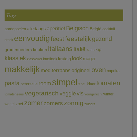
Tags
Belgisch
aperitief
alledaags
aardappelen
België
cocktail
eenvoudig
feestelijk
feest
gezond
drank
italiaans
Italië
grootmoeders keuken
kip
kaas
klassiek
look
mager
kruidig
knoflook
klassieker
makkelijk
oven
mediterraans
origineel
paprika
simpel
tomaten
pasta
room
peterselie
snel klaar
vegetarisch
veggie
vis
winter
tomatensaus
voorgerecht
zomer
zonnig
zomers
wortel
zoet
zuiders