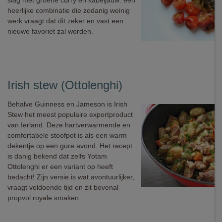
slag met groene curry en kabeljauw: een
heerlijke combinatie die zodanig weinig
werk vraagt dat dit zeker en vast een
nieuwe favoriet zal worden.
Irish stew (Ottolenghi)
Behalve Guinness en Jameson is Irish
Stew het meest populaire exportproduct
van Ierland. Deze hartverwarmende en
comfortabele stoofpot is als een warm
dekentje op een gure avond. Het recept
is danig bekend dat zelfs Yotam
Ottolenghi er een variant op heeft
bedacht! Zijn versie is wat avontuurlijker,
vraagt voldoende tijd en zit bovenal
propvol royale smaken.