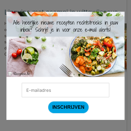
Linguine met scampi in wittewijnsaus
×
Heerlijk snel klaar en altijd lekker - dat
omschrijft dit recept perfect. Het lichtje
sausje op basis van witte wijn en een
scheutje room past uitstekend bij
dampende pasta en smaakvolle scampi.
Comfort food par excellence!