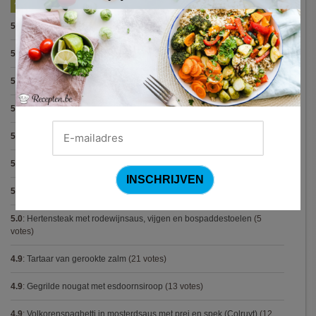
5.0
:
Pasta alla puttanesca
(10 votes)
5.0
:
Pasta met spinazieballetjes (Antonio Carluccio)
(8 votes)
5.0
:
Pasta pesto
(8 votes)
5.0
:
Steak met Cajun patatjes en rodekoolsla
(8 votes)
5.0
:
Avocadosoep met grijze garnalen
(7 votes)
5.0
:
Spaghetti bolognese maison
(7 votes)
5.0
:
Capellini met scampi (Gordon Ramsay)
(5 votes)
5.0
:
Hertensteak met rodewijnsaus, vijgen en bospaddestoelen
(5
votes)
4.9
:
Tartaar van gerookte zalm
(21 votes)
4.9
:
Gegrilde nougat met esdoornsiroop
(13 votes)
4.9
:
Volkorenspaghetti in mosterdsaus met prei en spek (Colruyt)
(12