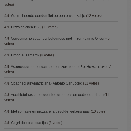
votes)
4.9
:
Gemarineerde eendenfilet op een erwtenzalfje
(12 votes)
4.9
:
Pizza chicken BBQ
(11 votes)
4.9
:
Vegetarische spaghetti bolognese met linzen (Jamie Oliver)
(9
votes)
4.9
:
Broodje Bismarck
(8 votes)
4.9
:
Aspergepuree met garnalen en zure room (Piet Huysentruyt)
(7
votes)
4.8
:
Spaghetti all'Amatriciana (Antonio Carluccio)
(12 votes)
4.8
:
Aperitiefglaasje met gegrilde groentjes en gedroogde ham
(11
votes)
4.8
:
Met spinazie en mozzarella gevulde varkenshaas
(10 votes)
4.8
:
Gegrilde pesto toastjes
(8 votes)