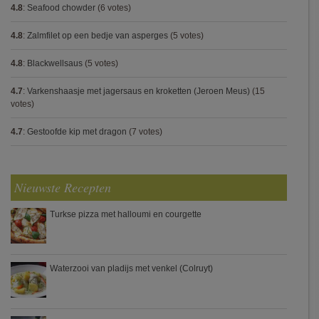
4.8
:
Seafood chowder
(6 votes)
4.8
:
Zalmfilet op een bedje van asperges
(5 votes)
4.8
:
Blackwellsaus
(5 votes)
4.7
:
Varkenshaasje met jagersaus en kroketten (Jeroen Meus)
(15
votes)
4.7
:
Gestoofde kip met dragon
(7 votes)
Nieuwste Recepten
Turkse pizza met halloumi en courgette
Waterzooi van pladijs met venkel (Colruyt)