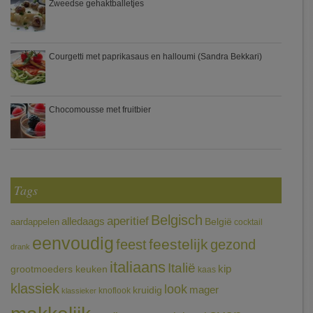
Zweedse gehaktballetjes
Courgetti met paprikasaus en halloumi (Sandra Bekkari)
Chocomousse met fruitbier
Tags
Belgisch
aperitief
alledaags
aardappelen
België
cocktail
eenvoudig
feestelijk
feest
gezond
drank
italiaans
Italië
grootmoeders keuken
kip
kaas
klassiek
look
mager
kruidig
knoflook
klassieker