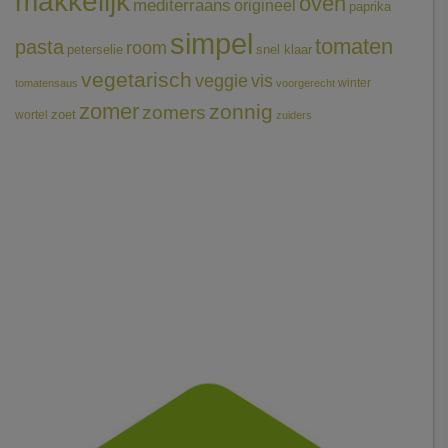
makkelijk
oven
mediterraans
origineel
paprika
simpel
tomaten
pasta
room
peterselie
snel klaar
vegetarisch
veggie
vis
winter
tomatensaus
voorgerecht
zomer
zonnig
zomers
wortel
zoet
zuiders