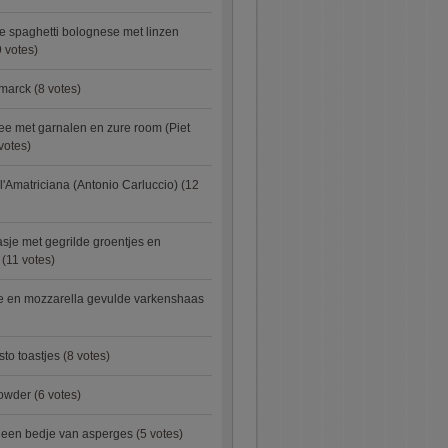
e spaghetti bolognese met linzen
 votes)
smarck
(8 votes)
e met garnalen en zure room (Piet
votes)
l'Amatriciana (Antonio Carluccio)
(12
asje met gegrilde groentjes en
(11 votes)
e en mozzarella gevulde varkenshaas
sto toastjes
(8 votes)
owder
(6 votes)
p een bedje van asperges
(5 votes)