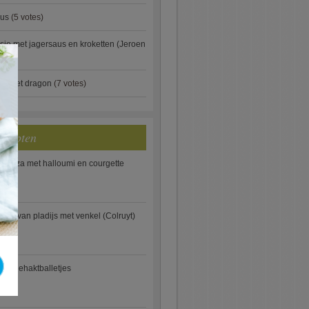
aus
(5 votes)
je met jagersaus en kroketten (Jeroen
×
)
ip met dragon
(7 votes)
ecepten
e pizza met halloumi en courgette
ooi van pladijs met venkel (Colruyt)
se gehaktballetjes