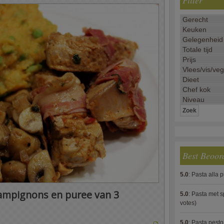
Filter
Best Beoor
5.0
:
Pasta alla 
ampignons en puree van 3
5.0
:
Pasta met s
votes)
5.0
:
Pasta pesto