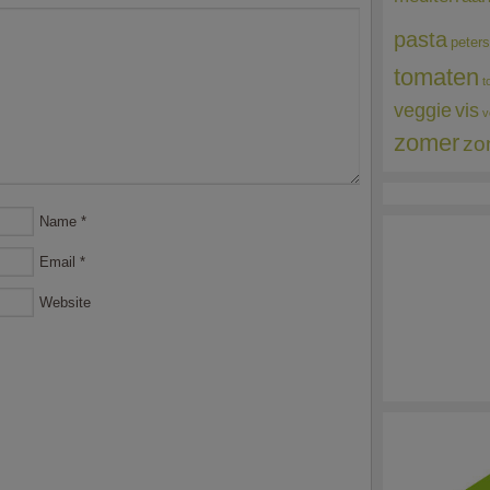
pasta
peters
tomaten
t
veggie
vis
v
zomer
zo
Name
*
Email
*
Website