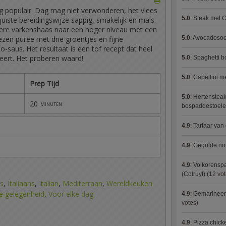
g populair. Dag mag niet verwonderen, het vlees
5.0
:
Steak met C
 juiste bereidingswijze sappig, smakelijk en mals.
ekkere varkenshaas naar een hoger niveau met een
5.0
:
Avocadosoep
ezen puree met drie groentjes en fijne
-saus. Het resultaat is een tof recept dat heel
ert. Het proberen waard!
5.0
:
Spaghetti 
5.0
:
Capellini 
Prep Tijd
5.0
:
Hertensteak
20
minuten
bospaddestoel
4.9
:
Tartaar van
4.9
:
Gegrilde no
4.9
:
Volkorenspa
(Colruyt)
(12 vot
s
,
Italiaans
,
Italian
,
Mediterraan
,
Wereldkeuken
le gelegenheid
,
Voor elke dag
4.9
:
Gemarineerd
votes)
4.9
:
Pizza chic