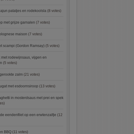
ajun patatjes en rodekoolsla
(8 votes)
 met grijze garnalen
(7 votes)
bolognese maison
(7 votes)
met scampi (Gordon Ramsay)
(5 votes)
 met rodewijnsaus, vijgen en
en
(5 votes)
 gerookte zalm
(21 votes)
ugat met esdoornsiroop
(13 votes)
ghetti in mosterdsaus met prei en spek
es)
e eendenfilet op een erwtenzalfje
(12
ken BBQ
(11 votes)