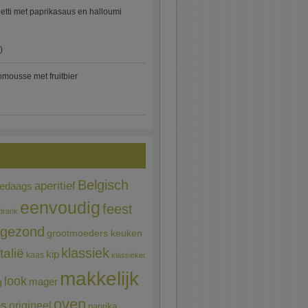
etti met paprikasaus en halloumi
)
mousse met fruitbier
Belgisch
aperitief
ledaags
eenvoudig
feest
drank
gezond
grootmoeders keuken
Italië
klassiek
kip
kaas
klassieker
makkelijk
look
mager
g
oven
ns
origineel
paprika