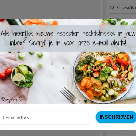
4.8
:
Blackwells
4.7
:
Varkenshaas
jke stukken (2 per persoon). Snijd ook de ham
Meus)
(15 votes
4.7
:
Gestoofde k
 het teentje look. Snijd de champignons in
Meng dit alles onder elkaar en laat even rusten.
Nieuwste R
appelen en snijd in grove stukken. Breng aan
at zo'n 20 minuutjes koken. Voeg er de
Turks
jes aan toe.
varkensvlees in met de rode pesto. Wikkel de
je ham, houd eventueel samen met een stukje
Waterz
lie in een hoge braadpan. Bak de stukjes
Zweed
goudbruin zijn. Voeg dan de
t een kleine tien minuten stoven. Roer