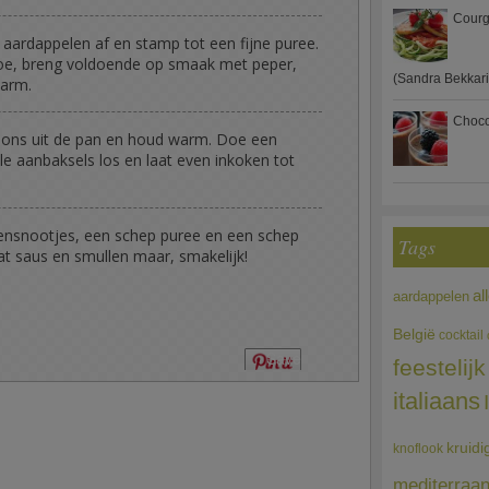
Courg
aardappelen af en stamp tot een fijne puree.
oe, breng voldoende op smaak met peper,
(Sandra Bekkari
arm.
Choco
nons uit de pan en houd warm. Doe een
lle aanbaksels los en laat even inkoken tot
kensnootjes, een schep puree en een schep
Tags
t saus en smullen maar, smakelijk!
al
aardappelen
België
cocktail
Save
feestelijk
italiaans
kruidi
knoflook
mediterraa