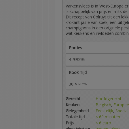
Varkensvlees is in West-Europa er
is schappelijk van prijs en mits de
Dit recept van Colruyt tilt een l
krokant jasje van spek, een uitgel
champignons in een originele pesto
wat keukens en invloeden combine
Porties
4
personen
Kook Tijd
30
minuten
Gerecht
Hoofdgerecht
Keuken
Belgisch
,
Europee
Gelegenheid
Feestelijk
,
Specia
Totale tijd
< 60 minuten
Prijs
< 6 euro
Vlees/vis/veg
Varken
,
Vlees