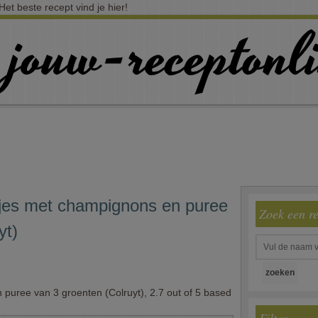
t beste recept vind je hier!
jes met champignons en puree
Zoek een r
yt)
puree van 3 groenten (Colruyt)
,
2.7
out of
5
based