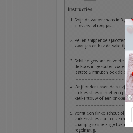
Instructies
Snijd de varkenshaas in 8 geli
in evenveel reepjes.
Pel en snipper de sjalotten en
kwartjes en hak de salie fijn. 
Schil de gewone en zoete aard
de kook in gezouten water. La
laatste 5 minuten ook de erwt
Wrijf ondertussen de stukjes 
stukjes vlees in met een plak
keukentouw of een prikker.
Verhit een flinke scheut olijfo
varkensvlees aan tot ze mooi 
champignonmelange toe en laa
regelmatig.