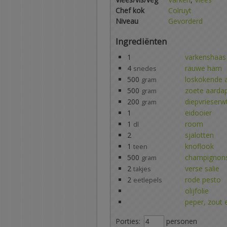
Chef kok
Colruyt
Niveau
Gevorderd
Ingrediënten
1
varkenshaas
4
rauwe ham
snedes
500
loskokende 
gram
500
zoete aarda
gram
200
diepvrieserw
gram
1
eidooier
1
room
dl
2
sjalotten
1
knoflook
teen
500
champignon
gram
2
verse salie
takjes
2
rode pesto
eetlepels
olijfolie
peper, zout
Porties:
personen