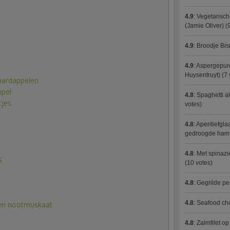
4.9
:
Vegetarisch
(Jamie Oliver)
(9
4.9
:
Broodje Bi
4.9
:
Aspergepure
Huysentruyt)
(7 
aardappelen
ppel
4.8
:
Spaghetti al
tjes
votes)
4.8
:
Aperitiefgla
gedroogde ham
4.8
:
Met spinazi
s
(10 votes)
4.8
:
Gegrilde pe
4.8
:
Seafood ch
 en nootmuskaat
4.8
:
Zalmfilet o