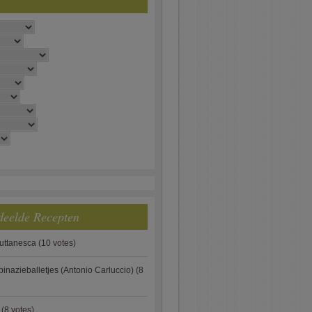
deelde Recepten
puttanesca
(10 votes)
pinazieballetjes (Antonio Carluccio)
(8
(8 votes)