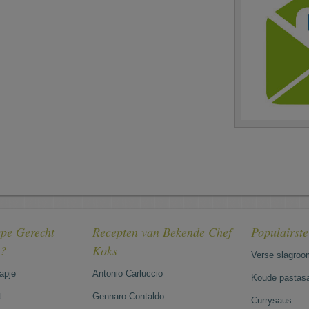
pe Gerecht
Recepten van Bekende Chef
Populairst
e?
Koks
Verse slagroo
hapje
Antonio Carluccio
Koude pastasa
t
Gennaro Contaldo
Currysaus