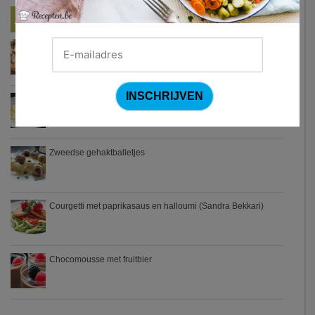
Nieuwste Recepten
Turkse pizza met halloumi en courgette
Waterzooi van pladijs met venkel (Colruyt)
Zweedse gehaktballetjes
Courgetti met paprikasaus en halloumi (Sandra Bekkari)
Chocomousse met fruitbier