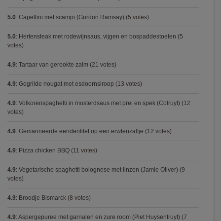
5.0
:
Capellini met scampi (Gordon Ramsay)
(5 votes)
5.0
:
Hertensteak met rodewijnsaus, vijgen en bospaddestoelen
(5
votes)
4.9
:
Tartaar van gerookte zalm
(21 votes)
4.9
:
Gegrilde nougat met esdoornsiroop
(13 votes)
4.9
:
Volkorenspaghetti in mosterdsaus met prei en spek (Colruyt)
(12
votes)
4.9
:
Gemarineerde eendenfilet op een erwtenzalfje
(12 votes)
4.9
:
Pizza chicken BBQ
(11 votes)
4.9
:
Vegetarische spaghetti bolognese met linzen (Jamie Oliver)
(9
votes)
4.9
:
Broodje Bismarck
(8 votes)
4.9
:
Aspergepuree met garnalen en zure room (Piet Huysentruyt)
(7