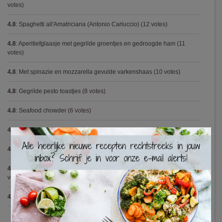
votes)
4.8
:
Spaghetti all'Amatriciana (Antonio Carluccio)
(12 votes)
4.8
:
Aperitiefglaasje met gegrilde groentjes en gedroogde ham
(11
votes)
4.8
:
Met spinazie en mozzarella gevulde varkenshaas
(10 votes)
4.8
:
Gegrilde pesto toastjes
(8 votes)
4.8
:
Seafood chowder
(6 votes)
4.8
:
Zalmfilet op een bedje van asperges
(5 votes)
×
4.8
:
Blackwellsaus
(5 votes)
4.7
:
Varkenshaasje met jagersaus en kroketten (Jeroen Meus)
(15
votes)
4.7
:
Gestoofde kip met dragon
(7 votes)