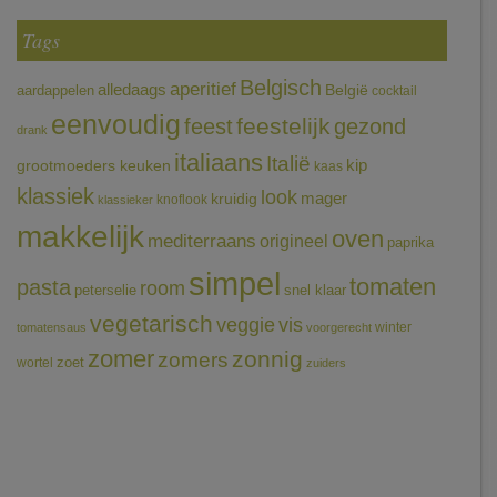
Tags
Belgisch
aperitief
alledaags
aardappelen
België
cocktail
eenvoudig
feestelijk
feest
gezond
drank
italiaans
Italië
grootmoeders keuken
kip
kaas
klassiek
look
mager
kruidig
knoflook
klassieker
makkelijk
oven
mediterraans
origineel
paprika
simpel
tomaten
pasta
room
peterselie
snel klaar
vegetarisch
veggie
vis
winter
tomatensaus
voorgerecht
zomer
zonnig
zomers
wortel
zoet
zuiders