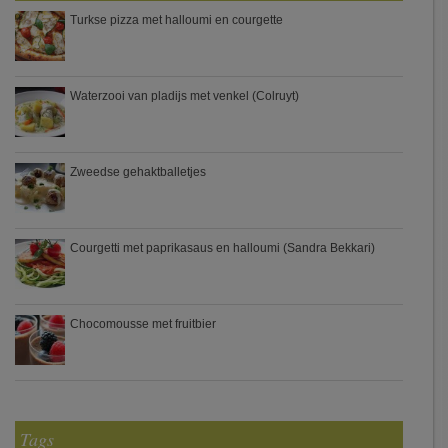
Turkse pizza met halloumi en courgette
Waterzooi van pladijs met venkel (Colruyt)
Zweedse gehaktballetjes
Courgetti met paprikasaus en halloumi (Sandra Bekkari)
Chocomousse met fruitbier
Tags