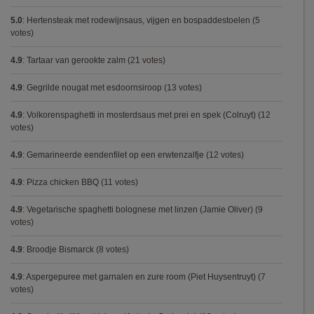
5.0
:
Hertensteak met rodewijnsaus, vijgen en bospaddestoelen
(5
votes)
4.9
:
Tartaar van gerookte zalm
(21 votes)
4.9
:
Gegrilde nougat met esdoornsiroop
(13 votes)
4.9
:
Volkorenspaghetti in mosterdsaus met prei en spek (Colruyt)
(12
votes)
4.9
:
Gemarineerde eendenfilet op een erwtenzalfje
(12 votes)
4.9
:
Pizza chicken BBQ
(11 votes)
4.9
:
Vegetarische spaghetti bolognese met linzen (Jamie Oliver)
(9
votes)
4.9
:
Broodje Bismarck
(8 votes)
4.9
:
Aspergepuree met garnalen en zure room (Piet Huysentruyt)
(7
votes)