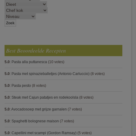
Best Beoordeelde Recepten
5.0
:
Pasta alla puttanesca
(10 votes)
5.0
:
Pasta met spinazieballetjes (Antonio Carluccio)
(8 votes)
5.0
:
Pasta pesto
(8 votes)
5.0
:
Steak met Cajun patatjes en rodekoolsla
(8 votes)
5.0
:
Avocadosoep met grijze garnalen
(7 votes)
5.0
:
Spaghetti bolognese maison
(7 votes)
5.0
:
Capellini met scampi (Gordon Ramsay)
(5 votes)