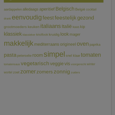
Belgisch
aperitief
alledaags
aardappelen
België
cocktail
eenvoudig
feestelijk
feest
gezond
drank
italiaans
Italië
grootmoeders keuken
kip
kaas
klassiek
look
mager
kruidig
knoflook
klassieker
makkelijk
oven
mediterraans
origineel
paprika
simpel
tomaten
pasta
room
peterselie
snel klaar
vegetarisch
veggie
vis
winter
tomatensaus
voorgerecht
zomer
zonnig
zomers
wortel
zoet
zuiders