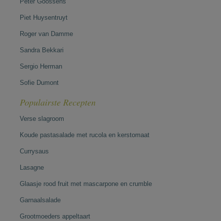
Peter Goossens
Piet Huysentruyt
Roger van Damme
Sandra Bekkari
Sergio Herman
Sofie Dumont
Populairste Recepten
Verse slagroom
Koude pastasalade met rucola en kerstomaat
Currysaus
Lasagne
Glaasje rood fruit met mascarpone en crumble
Garnaalsalade
Grootmoeders appeltaart