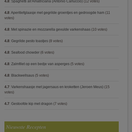
4.8
:
Spaghetti all'Amatriciana (Antonio Carluccio)
(12 votes)
4.8
:
Aperitiefglaasje met gegrilde groentjes en gedroogde ham
(11
votes)
4.8
:
Met spinazie en mozzarella gevulde varkenshaas
(10 votes)
4.8
:
Gegrilde pesto toastjes
(8 votes)
4.8
:
Seafood chowder
(6 votes)
4.8
:
Zalmfilet op een bedje van asperges
(5 votes)
4.8
:
Blackwellsaus
(5 votes)
4.7
:
Varkenshaasje met jagersaus en kroketten (Jeroen Meus)
(15
votes)
4.7
:
Gestoofde kip met dragon
(7 votes)
Nieuwste Recepten