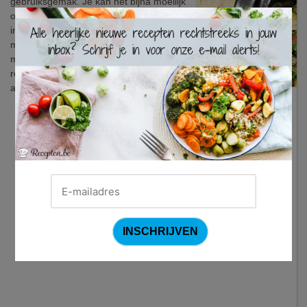
gebruiksgemak. Je kan het bijna moeilijk
omschrijven als koken: alle ingrediënten
×
in je slowcooker (crockpot) en afwachten
maar. Het resultaat is immer sappig,
mals en smaakvol. Met dit oosters getint
recept hoef je nooit meer naar de
afhaalchinees.