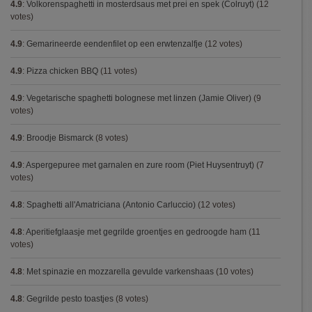
4.9
:
Volkorenspaghetti in mosterdsaus met prei en spek (Colruyt)
(12
votes)
4.9
:
Gemarineerde eendenfilet op een erwtenzalfje
(12 votes)
4.9
:
Pizza chicken BBQ
(11 votes)
4.9
:
Vegetarische spaghetti bolognese met linzen (Jamie Oliver)
(9
votes)
4.9
:
Broodje Bismarck
(8 votes)
4.9
:
Aspergepuree met garnalen en zure room (Piet Huysentruyt)
(7
votes)
4.8
:
Spaghetti all'Amatriciana (Antonio Carluccio)
(12 votes)
4.8
:
Aperitiefglaasje met gegrilde groentjes en gedroogde ham
(11
votes)
4.8
:
Met spinazie en mozzarella gevulde varkenshaas
(10 votes)
4.8
:
Gegrilde pesto toastjes
(8 votes)