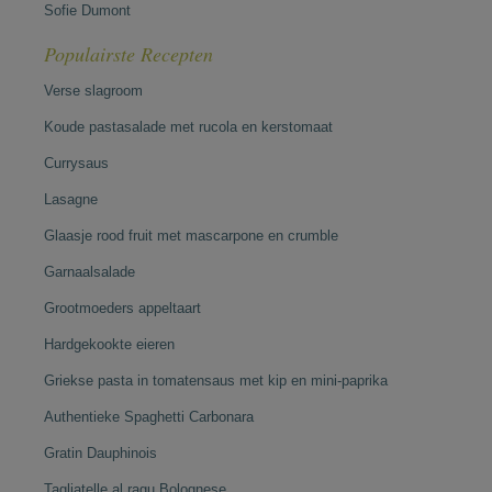
Sofie Dumont
Populairste Recepten
Verse slagroom
Koude pastasalade met rucola en kerstomaat
Currysaus
Lasagne
Glaasje rood fruit met mascarpone en crumble
Garnaalsalade
Grootmoeders appeltaart
Hardgekookte eieren
Griekse pasta in tomatensaus met kip en mini-paprika
Authentieke Spaghetti Carbonara
Gratin Dauphinois
Tagliatelle al ragu Bolognese