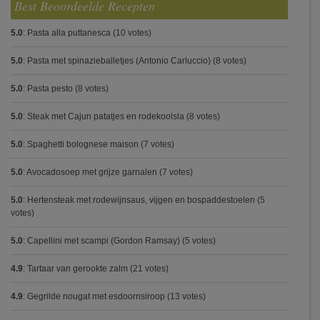
Best Beoordeelde Recepten
5.0
:
Pasta alla puttanesca
(10 votes)
5.0
:
Pasta met spinazieballetjes (Antonio Carluccio)
(8 votes)
5.0
:
Pasta pesto
(8 votes)
5.0
:
Steak met Cajun patatjes en rodekoolsla
(8 votes)
5.0
:
Spaghetti bolognese maison
(7 votes)
5.0
:
Avocadosoep met grijze garnalen
(7 votes)
5.0
:
Hertensteak met rodewijnsaus, vijgen en bospaddestoelen
(5
votes)
5.0
:
Capellini met scampi (Gordon Ramsay)
(5 votes)
4.9
:
Tartaar van gerookte zalm
(21 votes)
4.9
:
Gegrilde nougat met esdoornsiroop
(13 votes)