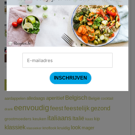
Zweedse gehaktballetjes
Courgetti met paprikasaus en halloumi (Sandra Bekkari)
Chocomousse met fruitbier
Tags
Belgisch
aperitief
alledaags
aardappelen
België
cocktail
eenvoudig
feestelijk
feest
gezond
drank
italiaans
Italië
grootmoeders keuken
kip
kaas
klassiek
look
mager
kruidig
knoflook
klassieker