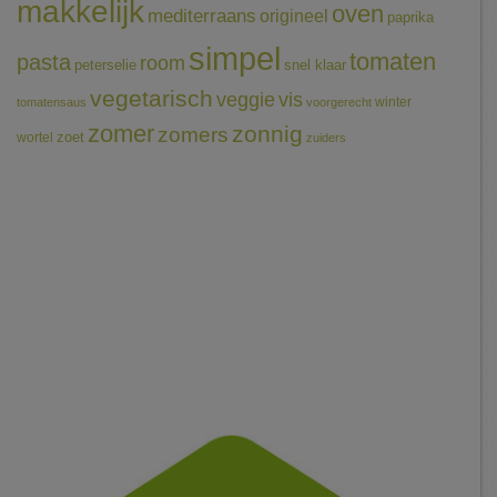
makkelijk
oven
mediterraans
origineel
paprika
simpel
tomaten
pasta
room
peterselie
snel klaar
vegetarisch
veggie
vis
winter
tomatensaus
voorgerecht
zomer
zonnig
zomers
wortel
zoet
zuiders