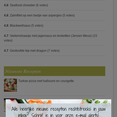
4.8
:
Seafood chowder
(6 votes)
4.8
:
Zalmfilet op een bedje van asperges
(5 votes)
4.8
:
Blackwellsaus
(5 votes)
4.7
:
Varkenshaasje met jagersaus en kroketten (Jeroen Meus)
(15
votes)
4.7
:
Gestoofde kip met dragon
(7 votes)
Nieuwste Recepten
Turkse pizza met halloumi en courgette
Waterzooi van pladijs met venkel (Colruyt)
×