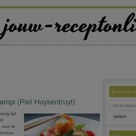
Zoek een r
ampi (Piet Huysentruyt)
inig tijd
il
 vuur te
tructuur