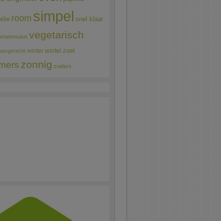
simpel
room
elie
snel klaar
vegetarisch
omatensaus
winter
wortel
zoet
oorgerecht
zonnig
mers
zuiders