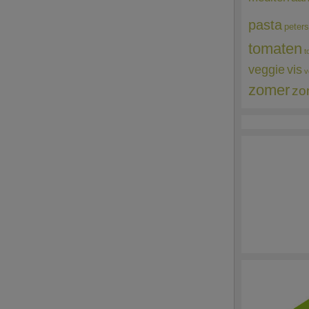
pasta
peters
tomaten
t
veggie
vis
v
zomer
zo