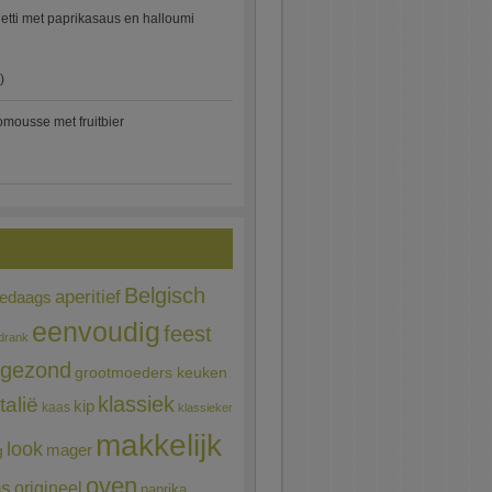
etti met paprikasaus en halloumi
)
mousse met fruitbier
Belgisch
aperitief
ledaags
eenvoudig
feest
drank
gezond
grootmoeders keuken
Italië
klassiek
kip
kaas
klassieker
makkelijk
look
mager
g
oven
ns
origineel
paprika