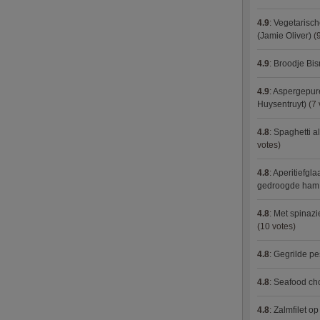
4.9
:
Vegetarisch
(Jamie Oliver)
(9
4.9
:
Broodje Bi
4.9
:
Aspergepure
Huysentruyt)
(7 
4.8
:
Spaghetti al
votes)
4.8
:
Aperitiefgla
gedroogde ham
4.8
:
Met spinazi
(10 votes)
4.8
:
Gegrilde pe
4.8
:
Seafood ch
4.8
:
Zalmfilet o