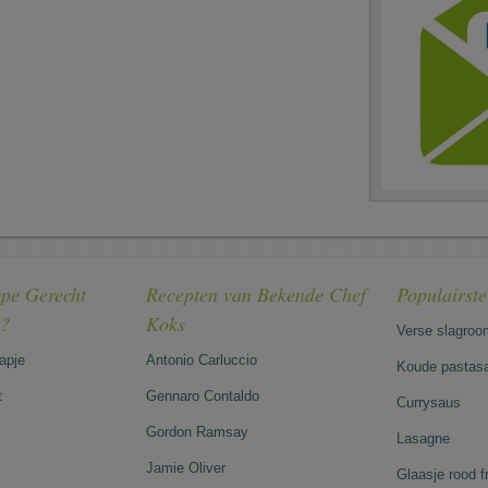
pe Gerecht
Recepten van Bekende Chef
Populairst
e?
Koks
Verse slagroo
hapje
Antonio Carluccio
Koude pastasa
t
Gennaro Contaldo
Currysaus
Gordon Ramsay
Lasagne
Jamie Oliver
Glaasje rood 