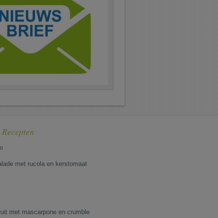
e Recepten
m
lade met rucola en kerstomaat
fruit met mascarpone en crumble