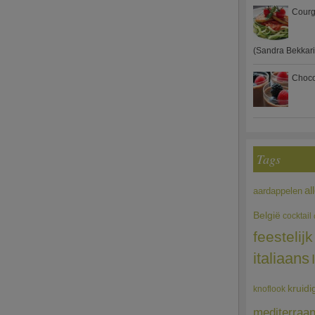
Courg
(Sandra Bekkari
Choco
Tags
al
aardappelen
België
cocktail
feestelijk
italiaans
kruidi
knoflook
mediterraa