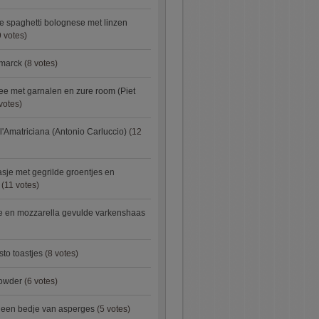
e spaghetti bolognese met linzen
 votes)
smarck
(8 votes)
e met garnalen en zure room (Piet
votes)
l'Amatriciana (Antonio Carluccio)
(12
asje met gegrilde groentjes en
(11 votes)
e en mozzarella gevulde varkenshaas
sto toastjes
(8 votes)
owder
(6 votes)
p een bedje van asperges
(5 votes)