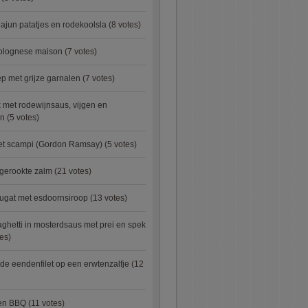
ajun patatjes en rodekoolsla
(8 votes)
bolognese maison
(7 votes)
 met grijze garnalen
(7 votes)
 met rodewijnsaus, vijgen en
en
(5 votes)
met scampi (Gordon Ramsay)
(5 votes)
 gerookte zalm
(21 votes)
ugat met esdoornsiroop
(13 votes)
ghetti in mosterdsaus met prei en spek
es)
e eendenfilet op een erwtenzalfje
(12
ken BBQ
(11 votes)