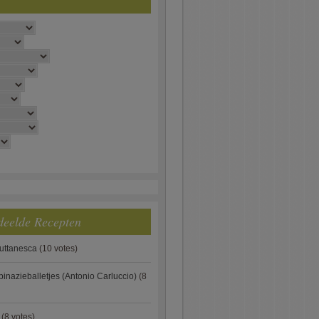
deelde Recepten
puttanesca
(10 votes)
pinazieballetjes (Antonio Carluccio)
(8
(8 votes)