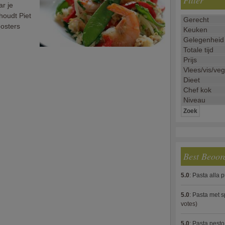
Filter
ar je
houdt Piet
oosters
Best Beoor
5.0
:
Pasta alla 
5.0
:
Pasta met s
votes)
5.0
:
Pasta pesto