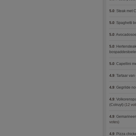
5.0
:
Steak met C
5.0
:
Spaghetti 
5.0
:
Avocadosoep
5.0
:
Hertensteak
bospaddestoel
5.0
:
Capellini 
4.9
:
Tartaar van
4.9
:
Gegrilde no
4.9
:
Volkorenspa
(Colruyt)
(12 vot
4.9
:
Gemarineerd
votes)
4.9
:
Pizza chic