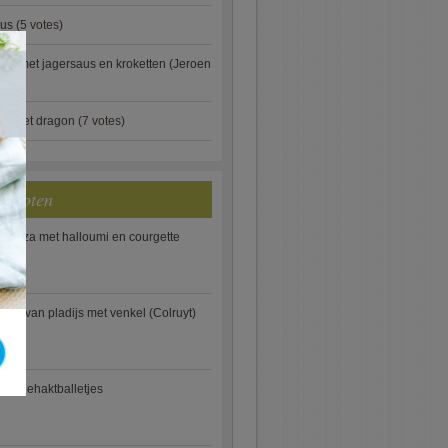
aus
(5 votes)
×
je met jagersaus en kroketten (Jeroen
)
ip met dragon
(7 votes)
ecepten
e pizza met halloumi en courgette
ooi van pladijs met venkel (Colruyt)
se gehaktballetjes