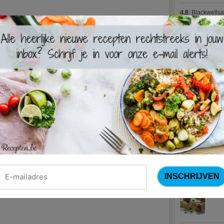
4.8
:
Blackwells
4.7
:
Varkenshaas
Meus)
(15 votes
4.7
:
Gestoofde k
Nieuwste R
Turks
Waterz
Zweed