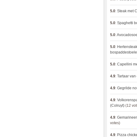
5.0
:
Steak met C
5.0
:
Spaghetti 
5.0
:
Avocadosoep
5.0
:
Hertensteak
bospaddestoel
5.0
:
Capellini 
4.9
:
Tartaar van
4.9
:
Gegrilde no
4.9
:
Volkorenspa
(Colruyt)
(12 vot
4.9
:
Gemarineerd
votes)
4.9
:
Pizza chic