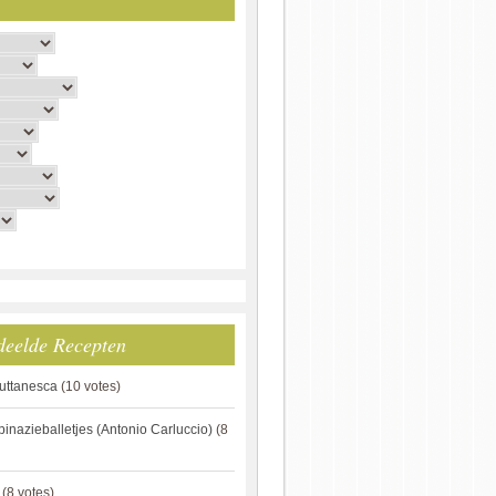
deelde Recepten
puttanesca
(10 votes)
pinazieballetjes (Antonio Carluccio)
(8
(8 votes)