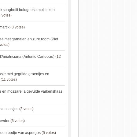
e spaghetti bolognese met linzen
 votes)
smarck
(8 votes)
e met garnalen en zure room (Piet
votes)
l'Amatriciana (Antonio Carluccio)
(12
asje met gegrilde groentjes en
(11 votes)
e en mozzarella gevulde varkenshaas
sto toastjes
(8 votes)
owder
(6 votes)
p een bedje van asperges
(5 votes)