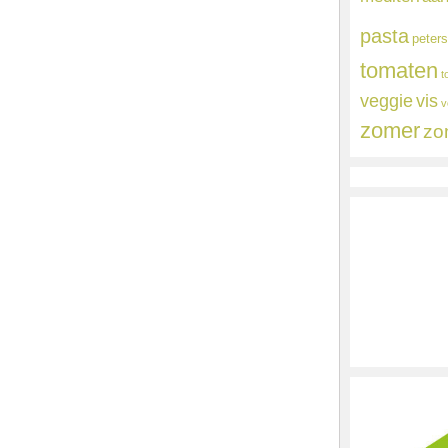
pasta
peters
tomaten
t
veggie
vis
v
zomer
zo