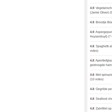
4.9
:
Vegetarisch
(Jamie Oliver)
(9
4.9
:
Broodje Bi
4.9
:
Aspergepure
Huysentruyt)
(7 
4.8
:
Spaghetti al
votes)
4.8
:
Aperitiefgla
gedroogde ham
4.8
:
Met spinazi
(10 votes)
4.8
:
Gegrilde pe
4.8
:
Seafood ch
4.8
:
Zalmfilet o