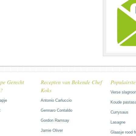
pe Gerecht
Recepten van Bekende Chef
Populairst
e?
Koks
Verse slagroo
hapje
Antonio Carluccio
Koude pastasa
t
Gennaro Contaldo
Currysaus
Gordon Ramsay
Lasagne
Jamie Oliver
Glaasje rood 