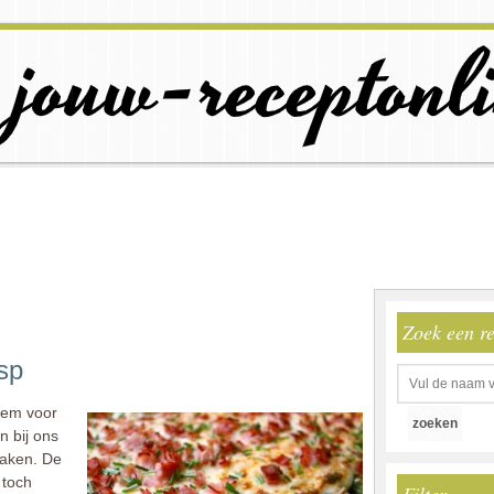
Zoek een r
sp
niem voor
n bij ons
maken. De
 toch