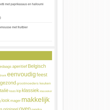
etti met paprikasaus en halloumi
)
mousse met fruitbier
Belgisch
aperitief
ledaags
eenvoudig
feest
drank
gezond
grootmoeders keuken
Italië
klassiek
kip
kaas
klassieker
makkelijk
look
mager
g
oven
ns
origineel
paprika