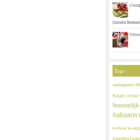
Courg
(Sandra Bekkari
Choco
Tags
al
aardappelen
België
cocktail
feestelijk
italiaans
kruidi
knoflook
mediterraa