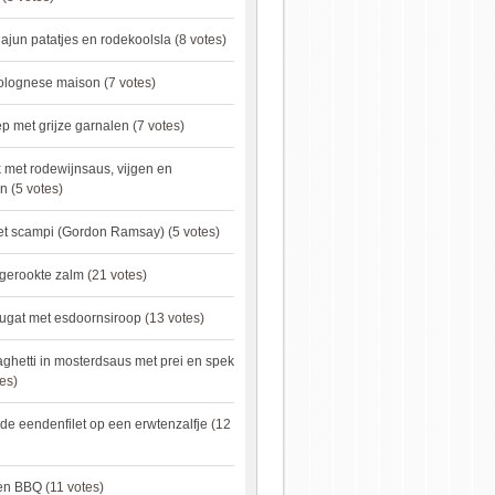
ajun patatjes en rodekoolsla
(8 votes)
bolognese maison
(7 votes)
 met grijze garnalen
(7 votes)
 met rodewijnsaus, vijgen en
en
(5 votes)
met scampi (Gordon Ramsay)
(5 votes)
 gerookte zalm
(21 votes)
ugat met esdoornsiroop
(13 votes)
ghetti in mosterdsaus met prei en spek
es)
e eendenfilet op een erwtenzalfje
(12
ken BBQ
(11 votes)