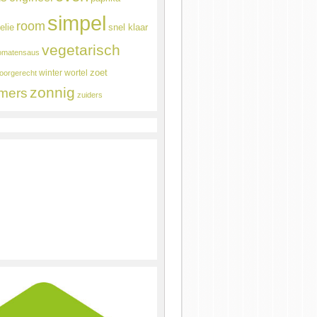
simpel
room
elie
snel klaar
vegetarisch
omatensaus
winter
wortel
zoet
oorgerecht
zonnig
mers
zuiders