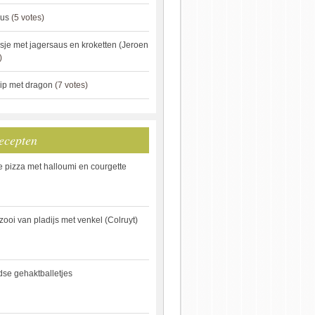
aus
(5 votes)
je met jagersaus en kroketten (Jeroen
)
ip met dragon
(7 votes)
ecepten
e pizza met halloumi en courgette
ooi van pladijs met venkel (Colruyt)
se gehaktballetjes