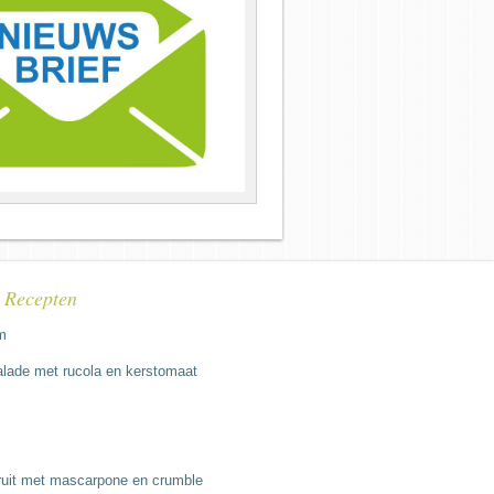
e Recepten
m
lade met rucola en kerstomaat
fruit met mascarpone en crumble