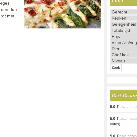
Filter
erges
r een dun
ordt met
Best Beoor
5.0
:
Pasta alla 
5.0
:
Pasta met s
votes)
5.0
:
Pasta pesto