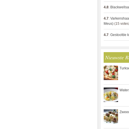
4.8
:
Blackwells
4.7
:
Varkenshaas
Meus)
(15 votes
4.7
:
Gestoofde k
Nieuwste R
Turks
Waterz
Zweed