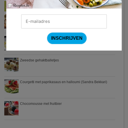
Nieuwste Recepten
Turkse pizza met halloumi en courgette
Waterzooi van pladijs met venkel (Colruyt)
Zweedse gehaktballetjes
Courgetti met paprikasaus en halloumi (Sandra Bekkari)
Chocomousse met fruitbier