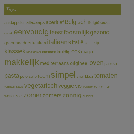
Tags
Belgisch
aperitief
alledaags
aardappelen
België
cocktail
eenvoudig
feestelijk
feest
gezond
drank
italiaans
Italië
grootmoeders keuken
kip
kaas
klassiek
look
mager
kruidig
knoflook
klassieker
makkelijk
oven
mediterraans
origineel
paprika
simpel
tomaten
pasta
room
peterselie
snel klaar
vegetarisch
veggie
vis
winter
tomatensaus
voorgerecht
zomer
zonnig
zomers
wortel
zoet
zuiders