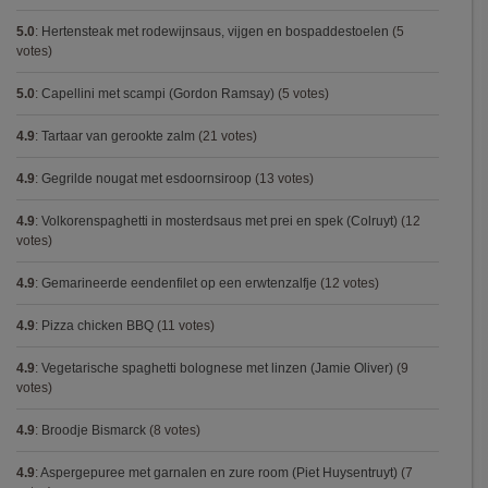
5.0
:
Hertensteak met rodewijnsaus, vijgen en bospaddestoelen
(5
votes)
5.0
:
Capellini met scampi (Gordon Ramsay)
(5 votes)
4.9
:
Tartaar van gerookte zalm
(21 votes)
4.9
:
Gegrilde nougat met esdoornsiroop
(13 votes)
4.9
:
Volkorenspaghetti in mosterdsaus met prei en spek (Colruyt)
(12
votes)
4.9
:
Gemarineerde eendenfilet op een erwtenzalfje
(12 votes)
4.9
:
Pizza chicken BBQ
(11 votes)
4.9
:
Vegetarische spaghetti bolognese met linzen (Jamie Oliver)
(9
votes)
4.9
:
Broodje Bismarck
(8 votes)
4.9
:
Aspergepuree met garnalen en zure room (Piet Huysentruyt)
(7