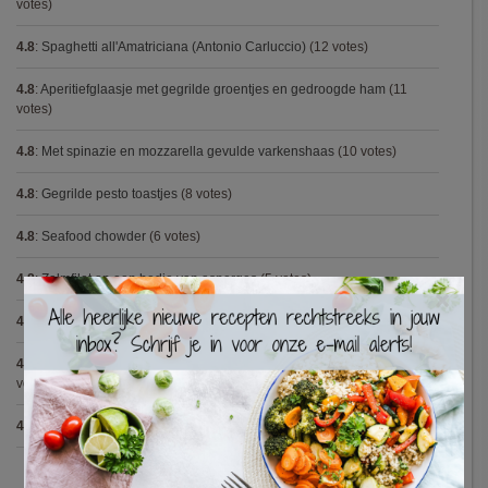
votes)
4.8
:
Spaghetti all'Amatriciana (Antonio Carluccio)
(12 votes)
4.8
:
Aperitiefglaasje met gegrilde groentjes en gedroogde ham
(11
votes)
4.8
:
Met spinazie en mozzarella gevulde varkenshaas
(10 votes)
4.8
:
Gegrilde pesto toastjes
(8 votes)
4.8
:
Seafood chowder
(6 votes)
4.8
:
Zalmfilet op een bedje van asperges
(5 votes)
×
4.8
:
Blackwellsaus
(5 votes)
4.7
:
Varkenshaasje met jagersaus en kroketten (Jeroen Meus)
(15
votes)
4.7
:
Gestoofde kip met dragon
(7 votes)