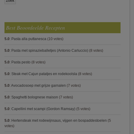
Best Beoordeelde Recepten
5.0
:
Pasta alla puttanesca
(10 votes)
5.0
:
Pasta met spinazieballetjes (Antonio Carluccio)
(8 votes)
5.0
:
Pasta pesto
(8 votes)
5.0
:
Steak met Cajun patatjes en rodekoolsla
(8 votes)
5.0
:
Avocadosoep met grijze garnalen
(7 votes)
5.0
:
Spaghetti bolognese maison
(7 votes)
5.0
:
Capellini met scampi (Gordon Ramsay)
(5 votes)
5.0
:
Hertensteak met rodewijnsaus, vijgen en bospaddestoelen
(5
votes)