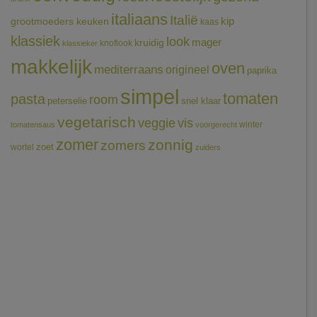
italiaans
Italië
grootmoeders keuken
kip
kaas
klassiek
look
mager
kruidig
knoflook
klassieker
makkelijk
oven
mediterraans
origineel
paprika
simpel
tomaten
pasta
room
peterselie
snel klaar
vegetarisch
veggie
vis
winter
tomatensaus
voorgerecht
zomer
zonnig
zomers
wortel
zoet
zuiders