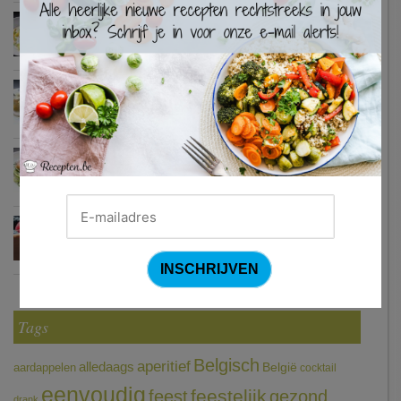
Waterzooi van pladijs met venkel (Colruyt)
Zweedse gehaktballetjes
Courgetti met paprikasaus en halloumi (Sandra Bekkari)
Chocomousse met fruitbier
Tags
Belgisch
aperitief
alledaags
aardappelen
België
cocktail
eenvoudig
feestelijk
feest
gezond
drank