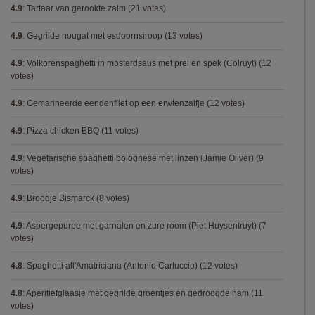
4.9
:
Tartaar van gerookte zalm
(21 votes)
4.9
:
Gegrilde nougat met esdoornsiroop
(13 votes)
4.9
:
Volkorenspaghetti in mosterdsaus met prei en spek (Colruyt)
(12
votes)
4.9
:
Gemarineerde eendenfilet op een erwtenzalfje
(12 votes)
4.9
:
Pizza chicken BBQ
(11 votes)
4.9
:
Vegetarische spaghetti bolognese met linzen (Jamie Oliver)
(9
votes)
4.9
:
Broodje Bismarck
(8 votes)
4.9
:
Aspergepuree met garnalen en zure room (Piet Huysentruyt)
(7
votes)
4.8
:
Spaghetti all'Amatriciana (Antonio Carluccio)
(12 votes)
4.8
:
Aperitiefglaasje met gegrilde groentjes en gedroogde ham
(11
votes)