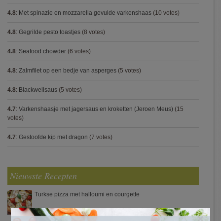
4.8
:
Met spinazie en mozzarella gevulde varkenshaas
(10 votes)
4.8
:
Gegrilde pesto toastjes
(8 votes)
4.8
:
Seafood chowder
(6 votes)
4.8
:
Zalmfilet op een bedje van asperges
(5 votes)
4.8
:
Blackwellsaus
(5 votes)
4.7
:
Varkenshaasje met jagersaus en kroketten (Jeroen Meus)
(15
votes)
4.7
:
Gestoofde kip met dragon
(7 votes)
Nieuwste Recepten
Turkse pizza met halloumi en courgette
×