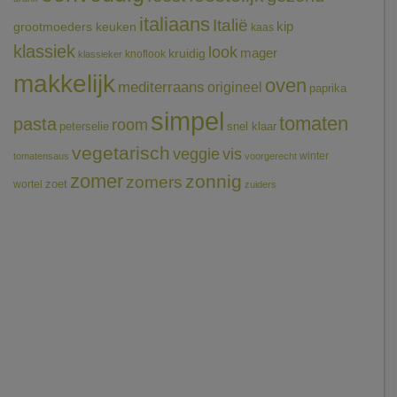
italiaans
Italië
grootmoeders keuken
kip
kaas
klassiek
look
mager
kruidig
knoflook
klassieker
makkelijk
oven
mediterraans
origineel
paprika
simpel
tomaten
pasta
room
peterselie
snel klaar
vegetarisch
veggie
vis
winter
tomatensaus
voorgerecht
zomer
zonnig
zomers
wortel
zoet
zuiders