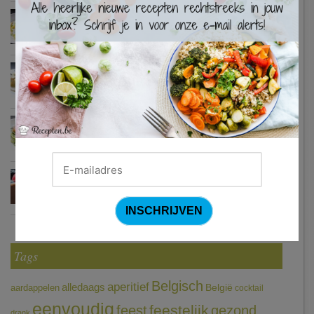
Waterzooi van pladijs met venkel (Colruyt)
Zweedse gehaktballetjes
Courgetti met paprikasaus en halloumi (Sandra Bekkari)
Chocomousse met fruitbier
Tags
Belgisch
aperitief
alledaags
aardappelen
België
cocktail
eenvoudig
feestelijk
feest
gezond
drank