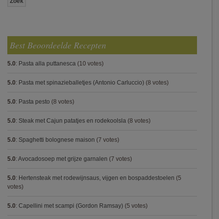
Best Beoordeelde Recepten
5.0
:
Pasta alla puttanesca
(10 votes)
5.0
:
Pasta met spinazieballetjes (Antonio Carluccio)
(8 votes)
5.0
:
Pasta pesto
(8 votes)
5.0
:
Steak met Cajun patatjes en rodekoolsla
(8 votes)
5.0
:
Spaghetti bolognese maison
(7 votes)
5.0
:
Avocadosoep met grijze garnalen
(7 votes)
5.0
:
Hertensteak met rodewijnsaus, vijgen en bospaddestoelen
(5
votes)
5.0
:
Capellini met scampi (Gordon Ramsay)
(5 votes)