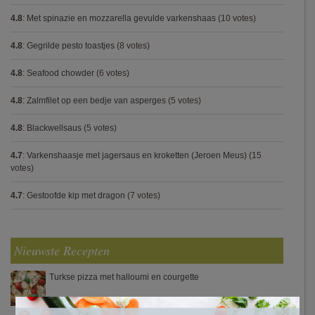
4.8
:
Met spinazie en mozzarella gevulde varkenshaas
(10 votes)
4.8
:
Gegrilde pesto toastjes
(8 votes)
4.8
:
Seafood chowder
(6 votes)
4.8
:
Zalmfilet op een bedje van asperges
(5 votes)
4.8
:
Blackwellsaus
(5 votes)
4.7
:
Varkenshaasje met jagersaus en kroketten (Jeroen Meus)
(15
votes)
4.7
:
Gestoofde kip met dragon
(7 votes)
Nieuwste Recepten
Turkse pizza met halloumi en courgette
×