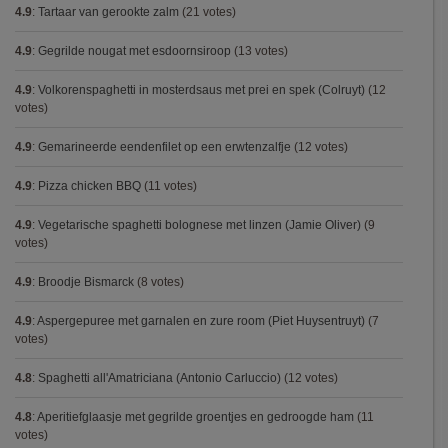
4.9
:
Tartaar van gerookte zalm
(21 votes)
4.9
:
Gegrilde nougat met esdoornsiroop
(13 votes)
4.9
:
Volkorenspaghetti in mosterdsaus met prei en spek (Colruyt)
(12
votes)
4.9
:
Gemarineerde eendenfilet op een erwtenzalfje
(12 votes)
4.9
:
Pizza chicken BBQ
(11 votes)
4.9
:
Vegetarische spaghetti bolognese met linzen (Jamie Oliver)
(9
votes)
4.9
:
Broodje Bismarck
(8 votes)
4.9
:
Aspergepuree met garnalen en zure room (Piet Huysentruyt)
(7
votes)
4.8
:
Spaghetti all'Amatriciana (Antonio Carluccio)
(12 votes)
4.8
:
Aperitiefglaasje met gegrilde groentjes en gedroogde ham
(11
votes)