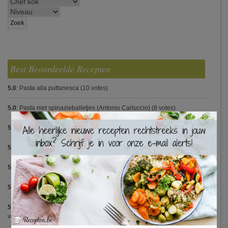
Best Beoordeelde Recepten
5.0
:
Pasta alla puttanesca
(10 votes)
5.0
:
Pasta met spinazieballetjes (Antonio Carluccio)
(8 votes)
×
5.0
:
Pasta pesto
(8 votes)
5.0
:
Steak met Cajun patatjes en rodekoolsla
(8 votes)
5.0
:
Spaghetti bolognese maison
(7 votes)
5.0
:
Avocadosoep met grijze garnalen
(7 votes)
5.0
:
Hertensteak met rodewijnsaus, vijgen en bospaddestoelen
(5
votes)