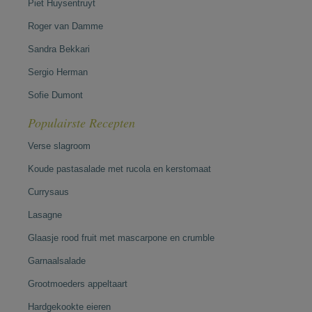
Piet Huysentruyt
Roger van Damme
Sandra Bekkari
Sergio Herman
Sofie Dumont
Populairste Recepten
Verse slagroom
Koude pastasalade met rucola en kerstomaat
Currysaus
Lasagne
Glaasje rood fruit met mascarpone en crumble
Garnaalsalade
Grootmoeders appeltaart
Hardgekookte eieren