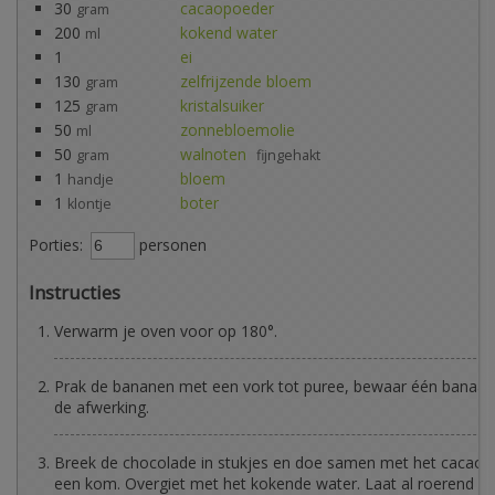
30
cacaopoeder
gram
200
kokend water
ml
1
ei
130
zelfrijzende bloem
gram
125
kristalsuiker
gram
50
zonnebloemolie
ml
50
walnoten
gram
fijngehakt
1
bloem
handje
1
boter
klontje
Porties:
personen
Instructies
Verwarm je oven voor op 180°.
Prak de bananen met een vork tot puree, bewaar één banaan
de afwerking.
Breek de chocolade in stukjes en doe samen met het cacaop
een kom. Overgiet met het kokende water. Laat al roerend sm