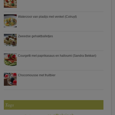
Waterzooi van pladijs met venkel (Colruyt)
Zweedse gehaktballetjes
Courgetti met paprikasaus en halloumi (Sandra Bekkari)
Chocomousse met fruitbier
Tags