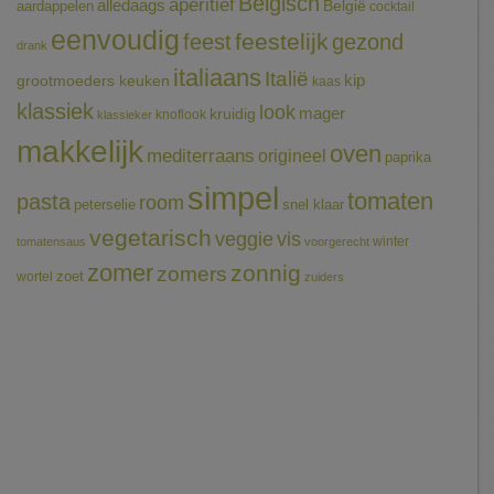
Belgisch
aperitief
alledaags
aardappelen
België
cocktail
eenvoudig
feestelijk
feest
gezond
drank
italiaans
Italië
grootmoeders keuken
kip
kaas
klassiek
look
mager
kruidig
knoflook
klassieker
makkelijk
oven
mediterraans
origineel
paprika
simpel
tomaten
pasta
room
peterselie
snel klaar
vegetarisch
veggie
vis
winter
tomatensaus
voorgerecht
zomer
zonnig
zomers
wortel
zoet
zuiders