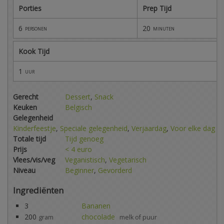
Porties
Prep Tijd
6
20
personen
minuten
Kook Tijd
1
uur
Gerecht
Dessert
,
Snack
Keuken
Belgisch
Gelegenheid
Kinderfeestje
,
Speciale gelegenheid
,
Verjaardag
,
Voor elke dag
Totale tijd
Tijd genoeg
Prijs
< 4 euro
Vlees/vis/veg
Veganistisch
,
Vegetarisch
Niveau
Beginner
,
Gevorderd
Ingrediënten
3
Bananen
200
chocolade
gram
melk of puur