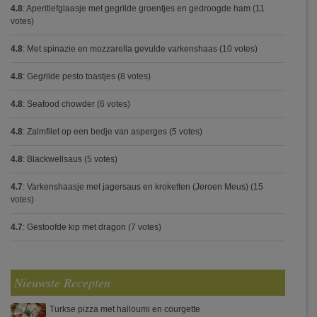
4.8
:
Aperitiefglaasje met gegrilde groentjes en gedroogde ham
(11
votes)
4.8
:
Met spinazie en mozzarella gevulde varkenshaas
(10 votes)
4.8
:
Gegrilde pesto toastjes
(8 votes)
4.8
:
Seafood chowder
(6 votes)
4.8
:
Zalmfilet op een bedje van asperges
(5 votes)
4.8
:
Blackwellsaus
(5 votes)
4.7
:
Varkenshaasje met jagersaus en kroketten (Jeroen Meus)
(15
votes)
4.7
:
Gestoofde kip met dragon
(7 votes)
Nieuwste Recepten
Turkse pizza met halloumi en courgette