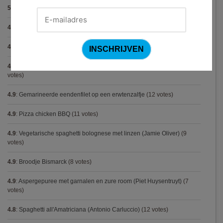
5.0
:
Capellini met scampi (Gordon Ramsay)
(5 votes)
4.9
:
Tartaar van gerookte zalm
(21 votes)
4.9
:
Gegrilde nougat met esdoornsiroop
(13 votes)
4.9
:
Volkorenspaghetti in mosterdsaus met prei en spek (Colruyt)
(12
votes)
4.9
:
Gemarineerde eendenfilet op een erwtenzalfje
(12 votes)
4.9
:
Pizza chicken BBQ
(11 votes)
4.9
:
Vegetarische spaghetti bolognese met linzen (Jamie Oliver)
(9
votes)
4.9
:
Broodje Bismarck
(8 votes)
4.9
:
Aspergepuree met garnalen en zure room (Piet Huysentruyt)
(7
votes)
4.8
:
Spaghetti all'Amatriciana (Antonio Carluccio)
(12 votes)