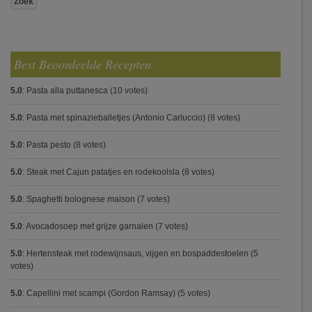
Best Beoordeelde Recepten
5.0
:
Pasta alla puttanesca
(10 votes)
5.0
:
Pasta met spinazieballetjes (Antonio Carluccio)
(8 votes)
5.0
:
Pasta pesto
(8 votes)
5.0
:
Steak met Cajun patatjes en rodekoolsla
(8 votes)
5.0
:
Spaghetti bolognese maison
(7 votes)
5.0
:
Avocadosoep met grijze garnalen
(7 votes)
5.0
:
Hertensteak met rodewijnsaus, vijgen en bospaddestoelen
(5
votes)
5.0
:
Capellini met scampi (Gordon Ramsay)
(5 votes)