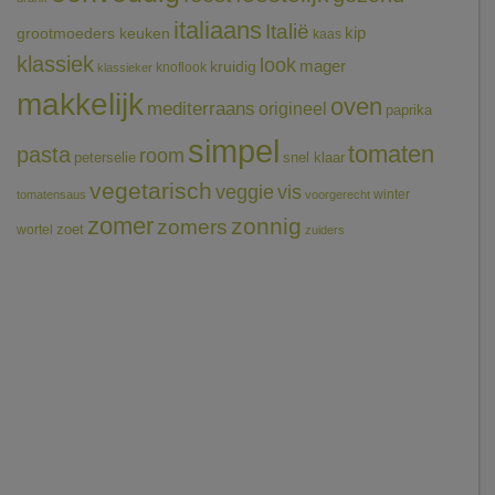
italiaans
Italië
grootmoeders keuken
kip
kaas
klassiek
look
mager
kruidig
knoflook
klassieker
makkelijk
oven
mediterraans
origineel
paprika
simpel
tomaten
pasta
room
peterselie
snel klaar
vegetarisch
veggie
vis
winter
tomatensaus
voorgerecht
zomer
zonnig
zomers
wortel
zoet
zuiders