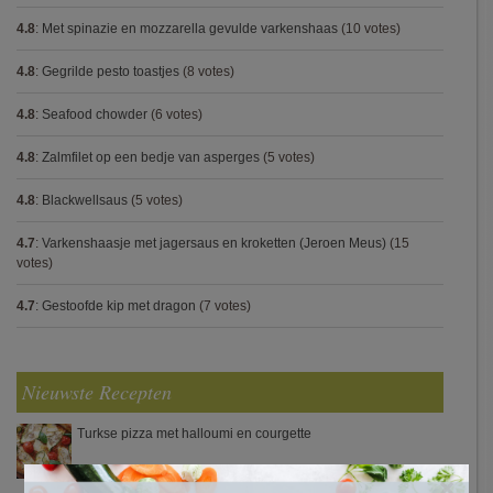
4.8
:
Met spinazie en mozzarella gevulde varkenshaas
(10 votes)
4.8
:
Gegrilde pesto toastjes
(8 votes)
4.8
:
Seafood chowder
(6 votes)
4.8
:
Zalmfilet op een bedje van asperges
(5 votes)
4.8
:
Blackwellsaus
(5 votes)
4.7
:
Varkenshaasje met jagersaus en kroketten (Jeroen Meus)
(15
votes)
4.7
:
Gestoofde kip met dragon
(7 votes)
Nieuwste Recepten
Turkse pizza met halloumi en courgette
×