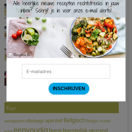
Waterzooi van pladijs met venkel (Colruyt)
Zweedse gehaktballetjes
Courgetti met paprikasaus en halloumi (Sandra Bekkari)
Chocomousse met fruitbier
Tags
Belgisch
aperitief
alledaags
aardappelen
België
cocktail
eenvoudig
feestelijk
feest
gezond
drank