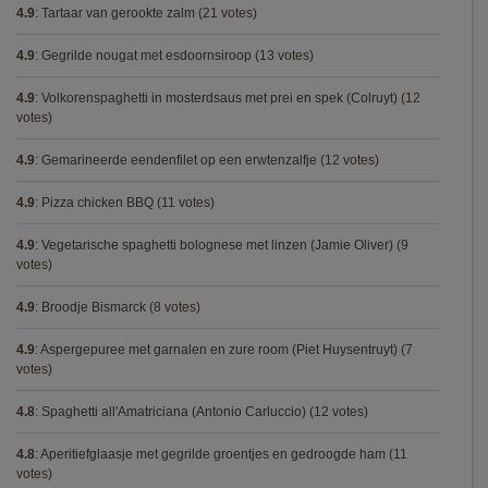
4.9
:
Tartaar van gerookte zalm
(21 votes)
4.9
:
Gegrilde nougat met esdoornsiroop
(13 votes)
4.9
:
Volkorenspaghetti in mosterdsaus met prei en spek (Colruyt)
(12
votes)
4.9
:
Gemarineerde eendenfilet op een erwtenzalfje
(12 votes)
4.9
:
Pizza chicken BBQ
(11 votes)
4.9
:
Vegetarische spaghetti bolognese met linzen (Jamie Oliver)
(9
votes)
4.9
:
Broodje Bismarck
(8 votes)
4.9
:
Aspergepuree met garnalen en zure room (Piet Huysentruyt)
(7
votes)
4.8
:
Spaghetti all'Amatriciana (Antonio Carluccio)
(12 votes)
4.8
:
Aperitiefglaasje met gegrilde groentjes en gedroogde ham
(11
votes)