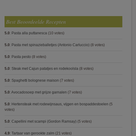
Best Beoordeelde Recepten
5.0
:
Pasta alla puttanesca
(10 votes)
5.0
:
Pasta met spinazieballetjes (Antonio Carluccio)
(8 votes)
5.0
:
Pasta pesto
(8 votes)
5.0
:
Steak met Cajun patatjes en rodekoolsla
(8 votes)
5.0
:
Spaghetti bolognese maison
(7 votes)
5.0
:
Avocadosoep met grijze garnalen
(7 votes)
5.0
:
Hertensteak met rodewijnsaus, vijgen en bospaddestoelen
(5
votes)
5.0
:
Capellini met scampi (Gordon Ramsay)
(5 votes)
4.9
:
Tartaar van gerookte zalm
(21 votes)