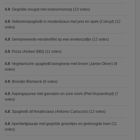
4.9
:
Gegrilde nougat met esdoornsiroop
(13 votes)
4.9
:
Volkorenspaghetti in mosterdsaus met prei en spek (Colruyt)
(12
votes)
4.9
:
Gemarineerde eendenfilet op een erwtenzalfje
(12 votes)
4.9
:
Pizza chicken BBQ
(11 votes)
4.9
:
Vegetarische spaghetti bolognese met linzen (Jamie Oliver)
(9
votes)
4.9
:
Broodje Bismarck
(8 votes)
4.9
:
Aspergepuree met garnalen en zure room (Piet Huysentruyt)
(7
votes)
4.8
:
Spaghetti all'Amatriciana (Antonio Carluccio)
(12 votes)
4.8
:
Aperitiefglaasje met gegrilde groentjes en gedroogde ham
(11
votes)