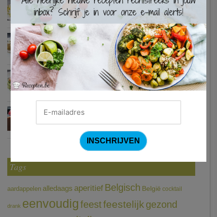
Waterzooi van pladijs met venkel (Colruyt)
Zweedse gehaktballetjes
Courgetti met paprikasaus en halloumi (Sandra Bekkari)
Chocomousse met fruitbier
Tags
Belgisch
aperitief
alledaags
aardappelen
België
cocktail
eenvoudig
feestelijk
feest
gezond
drank