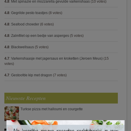
4.8
:
Met spinazie en mozzarella gevulde varkenshaas
(10 votes)
4.8
:
Gegrilde pesto toastjes
(8 votes)
4.8
:
Seafood chowder
(6 votes)
4.8
:
Zalmfilet op een bedje van asperges
(5 votes)
4.8
:
Blackwellsaus
(5 votes)
4.7
:
Varkenshaasje met jagersaus en kroketten (Jeroen Meus)
(15
votes)
4.7
:
Gestoofde kip met dragon
(7 votes)
Nieuwste Recepten
Turkse pizza met halloumi en courgette
×