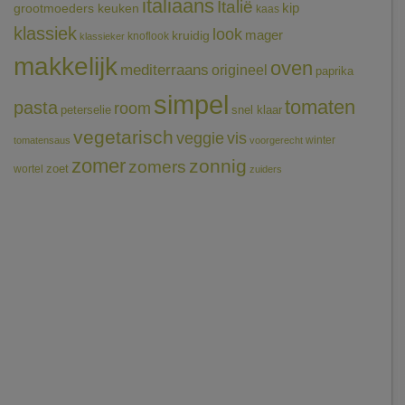
italiaans
Italië
grootmoeders keuken
kip
kaas
klassiek
look
mager
kruidig
knoflook
klassieker
makkelijk
oven
mediterraans
origineel
paprika
simpel
tomaten
pasta
room
peterselie
snel klaar
vegetarisch
veggie
vis
winter
tomatensaus
voorgerecht
zomer
zonnig
zomers
wortel
zoet
zuiders