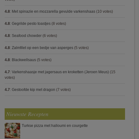
4.8
:
Met spinazie en mozzarella gevulde varkenshaas
(10 votes)
4.8
:
Gegrilde pesto toastjes
(8 votes)
4.8
:
Seafood chowder
(6 votes)
4.8
:
Zalmfilet op een bedje van asperges
(5 votes)
4.8
:
Blackwellsaus
(5 votes)
4.7
:
Varkenshaasje met jagersaus en kroketten (Jeroen Meus)
(15
votes)
4.7
:
Gestoofde kip met dragon
(7 votes)
Nieuwste Recepten
Turkse pizza met halloumi en courgette