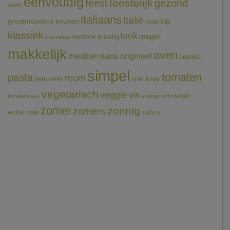
eenvoudig
feestelijk
feest
gezond
drank
italiaans
Italië
grootmoeders keuken
kip
kaas
klassiek
look
mager
kruidig
knoflook
klassieker
makkelijk
oven
mediterraans
origineel
paprika
simpel
tomaten
pasta
room
peterselie
snel klaar
vegetarisch
veggie
vis
winter
tomatensaus
voorgerecht
zomer
zonnig
zomers
wortel
zoet
zuiders