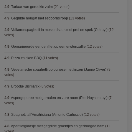
4.9
:
Tartaar van gerookte zalm
(21 votes)
4.9
:
Gegrilde nougat met esdoornsiroop
(13 votes)
4.9
:
Volkorenspaghetti in mosterdsaus met prei en spek (Colruyt)
(12
votes)
4.9
:
Gemarineerde eendenfilet op een erwtenzalfje
(12 votes)
4.9
:
Pizza chicken BBQ
(11 votes)
4.9
:
Vegetarische spaghetti bolognese met linzen (Jamie Oliver)
(9
votes)
4.9
:
Broodje Bismarck
(8 votes)
4.9
:
Aspergepuree met garnalen en zure room (Piet Huysentruyt)
(7
votes)
4.8
:
Spaghetti all'Amatriciana (Antonio Carluccio)
(12 votes)
4.8
:
Aperitiefglaasje met gegrilde groentjes en gedroogde ham
(11
votes)