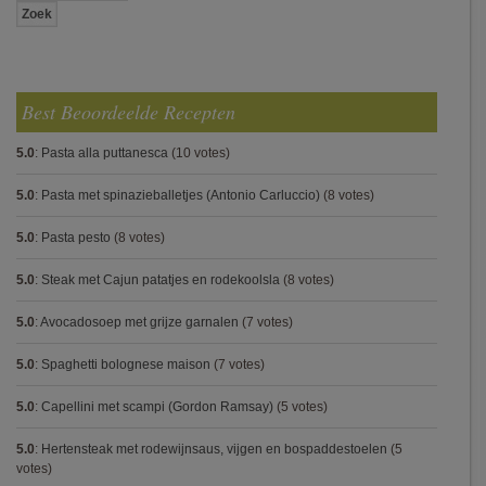
Best Beoordeelde Recepten
5.0
:
Pasta alla puttanesca
(10 votes)
5.0
:
Pasta met spinazieballetjes (Antonio Carluccio)
(8 votes)
5.0
:
Pasta pesto
(8 votes)
5.0
:
Steak met Cajun patatjes en rodekoolsla
(8 votes)
5.0
:
Avocadosoep met grijze garnalen
(7 votes)
5.0
:
Spaghetti bolognese maison
(7 votes)
5.0
:
Capellini met scampi (Gordon Ramsay)
(5 votes)
5.0
:
Hertensteak met rodewijnsaus, vijgen en bospaddestoelen
(5
votes)