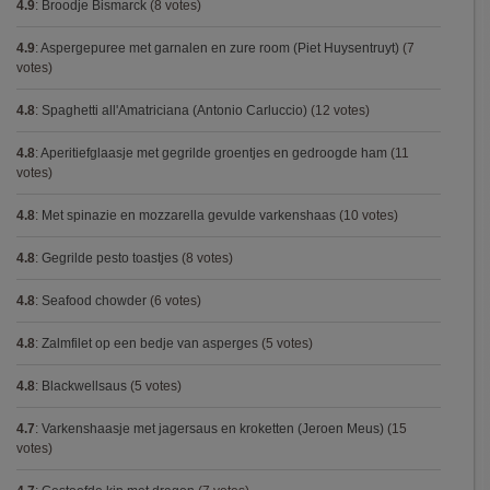
4.9
:
Broodje Bismarck
(8 votes)
4.9
:
Aspergepuree met garnalen en zure room (Piet Huysentruyt)
(7
votes)
4.8
:
Spaghetti all'Amatriciana (Antonio Carluccio)
(12 votes)
4.8
:
Aperitiefglaasje met gegrilde groentjes en gedroogde ham
(11
votes)
4.8
:
Met spinazie en mozzarella gevulde varkenshaas
(10 votes)
4.8
:
Gegrilde pesto toastjes
(8 votes)
4.8
:
Seafood chowder
(6 votes)
4.8
:
Zalmfilet op een bedje van asperges
(5 votes)
4.8
:
Blackwellsaus
(5 votes)
4.7
:
Varkenshaasje met jagersaus en kroketten (Jeroen Meus)
(15
votes)