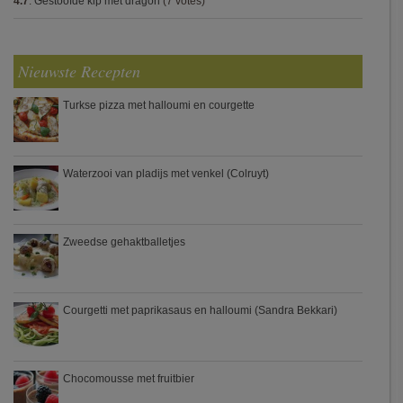
4.7
:
Gestoofde kip met dragon
(7 votes)
Nieuwste Recepten
Turkse pizza met halloumi en courgette
Waterzooi van pladijs met venkel (Colruyt)
Zweedse gehaktballetjes
Courgetti met paprikasaus en halloumi (Sandra Bekkari)
Chocomousse met fruitbier