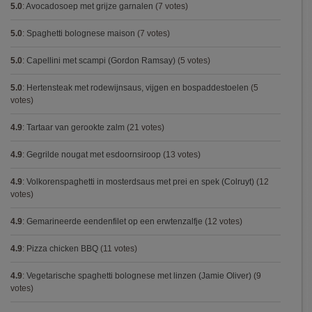
5.0
:
Avocadosoep met grijze garnalen
(7 votes)
5.0
:
Spaghetti bolognese maison
(7 votes)
5.0
:
Capellini met scampi (Gordon Ramsay)
(5 votes)
5.0
:
Hertensteak met rodewijnsaus, vijgen en bospaddestoelen
(5
votes)
4.9
:
Tartaar van gerookte zalm
(21 votes)
4.9
:
Gegrilde nougat met esdoornsiroop
(13 votes)
4.9
:
Volkorenspaghetti in mosterdsaus met prei en spek (Colruyt)
(12
votes)
4.9
:
Gemarineerde eendenfilet op een erwtenzalfje
(12 votes)
4.9
:
Pizza chicken BBQ
(11 votes)
4.9
:
Vegetarische spaghetti bolognese met linzen (Jamie Oliver)
(9
votes)