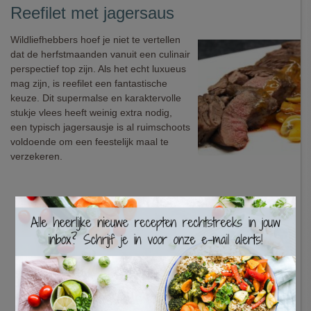
Reefilet met jagersaus
Wildliefhebbers hoef je niet te vertellen
dat de herfstmaanden vanuit een culinair
perspectief top zijn. Als het echt luxueus
mag zijn, is reefilet een fantastische
keuze. Dit supermalse en karaktervolle
stukje vlees heeft weinig extra nodig,
een typisch jagersausje is al ruimschoots
voldoende om een feestelijk maal te
verzekeren.
×