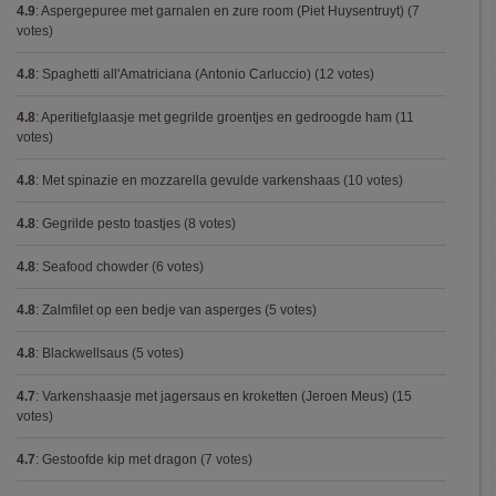
4.9
:
Aspergepuree met garnalen en zure room (Piet Huysentruyt)
(7
votes)
4.8
:
Spaghetti all'Amatriciana (Antonio Carluccio)
(12 votes)
4.8
:
Aperitiefglaasje met gegrilde groentjes en gedroogde ham
(11
votes)
4.8
:
Met spinazie en mozzarella gevulde varkenshaas
(10 votes)
4.8
:
Gegrilde pesto toastjes
(8 votes)
4.8
:
Seafood chowder
(6 votes)
4.8
:
Zalmfilet op een bedje van asperges
(5 votes)
4.8
:
Blackwellsaus
(5 votes)
4.7
:
Varkenshaasje met jagersaus en kroketten (Jeroen Meus)
(15
votes)
4.7
:
Gestoofde kip met dragon
(7 votes)