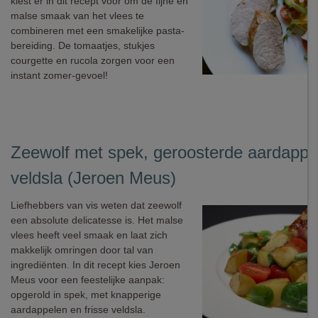
kiest er in dit recept voor om de fijne en
malse smaak van het vlees te
combineren met een smakelijke pasta-
bereiding. De tomaatjes, stukjes
courgette en rucola zorgen voor een
instant zomer-gevoel!
Zeewolf met spek, geroosterde aardappe
veldsla (Jeroen Meus)
Liefhebbers van vis weten dat zeewolf
een absolute delicatesse is. Het malse
vlees heeft veel smaak en laat zich
makkelijk omringen door tal van
ingrediënten. In dit recept kies Jeroen
Meus voor een feestelijke aanpak:
opgerold in spek, met knapperige
aardappelen en frisse veldsla.