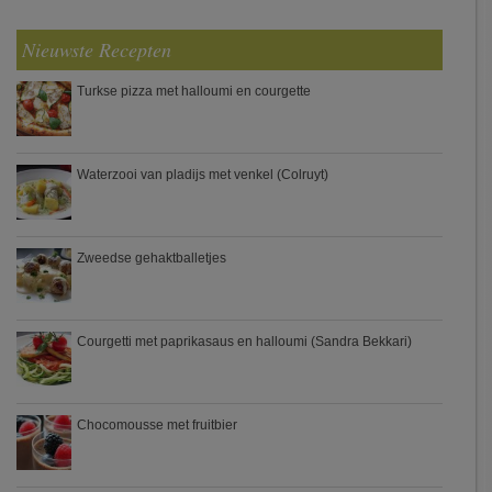
Nieuwste Recepten
Turkse pizza met halloumi en courgette
Waterzooi van pladijs met venkel (Colruyt)
Zweedse gehaktballetjes
Courgetti met paprikasaus en halloumi (Sandra Bekkari)
Chocomousse met fruitbier