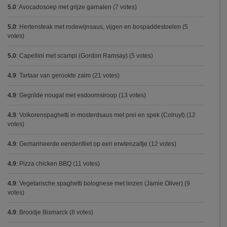
5.0
:
Avocadosoep met grijze garnalen
(7 votes)
5.0
:
Hertensteak met rodewijnsaus, vijgen en bospaddestoelen
(5
votes)
5.0
:
Capellini met scampi (Gordon Ramsay)
(5 votes)
4.9
:
Tartaar van gerookte zalm
(21 votes)
4.9
:
Gegrilde nougat met esdoornsiroop
(13 votes)
4.9
:
Volkorenspaghetti in mosterdsaus met prei en spek (Colruyt)
(12
votes)
4.9
:
Gemarineerde eendenfilet op een erwtenzalfje
(12 votes)
4.9
:
Pizza chicken BBQ
(11 votes)
4.9
:
Vegetarische spaghetti bolognese met linzen (Jamie Oliver)
(9
votes)
4.9
:
Broodje Bismarck
(8 votes)