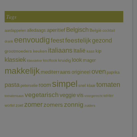
Tags
Belgisch
aperitief
alledaags
aardappelen
België
cocktail
eenvoudig
feestelijk
feest
gezond
drank
italiaans
Italië
grootmoeders keuken
kip
kaas
klassiek
look
mager
kruidig
knoflook
klassieker
makkelijk
oven
mediterraans
origineel
paprika
simpel
tomaten
pasta
room
peterselie
snel klaar
vegetarisch
veggie
vis
winter
tomatensaus
voorgerecht
zomer
zonnig
zomers
wortel
zoet
zuiders