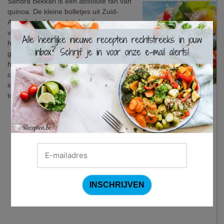
Sandra Bekkari is een absolute fan van
quinoa. De kleine bolletjes uit Zuid-
Amerika hebben uitstekende
×
voedingswaardes en zijn in een
handomdraai klaar. Perfect voor al wie
graag lekker tafelt maar ook aan zijn of
haar lijn wil denken. In dit toffe recept
combineert quinoa met een typische
ingrediëntengroep uit Italië: mozzarella,
tomaatjes en basilicum. Lekker zomers!