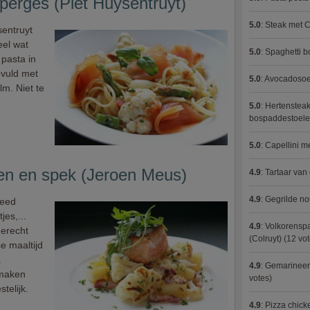
perges (Piet Huysentruyt)
5.0
:
Steak met C
sentruyt
eel wat
5.0
:
Spaghetti 
pasta in
evuld met
5.0
:
Avocadosoep
m. Niet te
5.0
:
Hertensteak
bospaddestoel
5.0
:
Capellini 
en en spek (Jeroen Meus)
4.9
:
Tartaar van
4.9
:
Gegrilde no
reed
jes,...
4.9
:
Volkorenspa
gerecht
(Colruyt)
(12 vot
e maaltijd
.
4.9
:
Gemarineerd
smaken
votes)
telijk.
4.9
:
Pizza chic