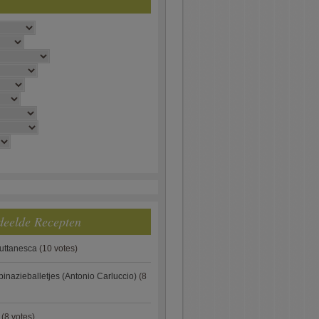
deelde Recepten
puttanesca
(10 votes)
pinazieballetjes (Antonio Carluccio)
(8
(8 votes)