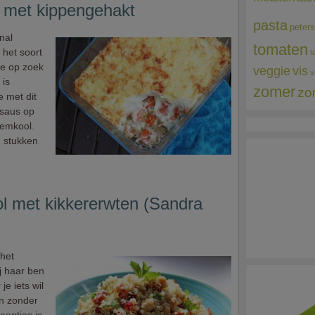
 met kippengehakt
pasta
peters
nal
tomaten
 het soort
t
je op zoek
veggie
vis
v
 is
zomer
zo
e met dit
 saus op
oemkool.
n stukken
l met kikkererwten (Sandra
het
j haar ben
je iets wil
n zonder