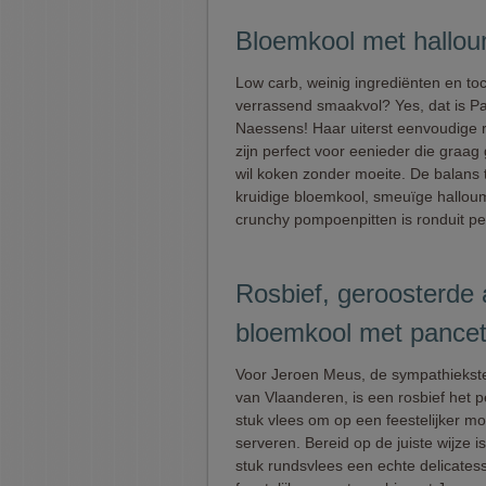
Bloemkool met hallou
Low carb, weinig ingrediënten en to
verrassend smaakvol? Yes, dat is P
Naessens! Haar uiterst eenvoudige 
zijn perfect voor eenieder die graa
wil koken zonder moeite. De balans
kruidige bloemkool, smeuïge hallou
crunchy pompoenpitten is ronduit per
Rosbief, geroosterde
bloemkool met pancet
Voor Jeroen Meus, de sympathiekste
van Vlaanderen, is een rosbief het p
stuk vlees om op een feestelijker m
serveren. Bereid op de juiste wijze i
stuk rundsvlees een echte delicatesse