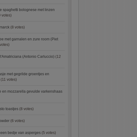
e spaghetti bolognese met linzen
 votes)
smarck
(8 votes)
e met garnalen en zure room (Piet
votes)
l'Amatriciana (Antonio Carluccio)
(12
asje met gegrilde groentjes en
(11 votes)
e en mozzarella gevulde varkenshaas
sto toastjes
(8 votes)
owder
(6 votes)
p een bedje van asperges
(5 votes)