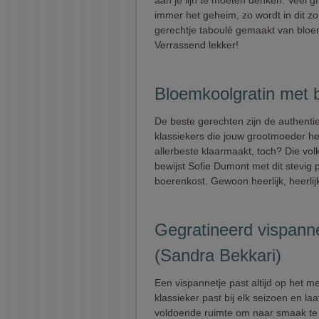
aan je lijn te moeten denken. Veel gr
immer het geheim, zo wordt in dit z
gerechtje taboulé gemaakt van bloe
Verrassend lekker!
Bloemkoolgratin met 
De beste gerechten zijn de authenti
klassiekers die jouw grootmoeder he
allerbeste klaarmaakt, toch? Die vol
bewijst Sofie Dumont met dit stevig 
boerenkost. Gewoon heerlijk, heerli
Gegratineerd vispanne
(Sandra Bekkari)
Een vispannetje past altijd op het 
klassieker past bij elk seizoen en laa
voldoende ruimte om naar smaak te 