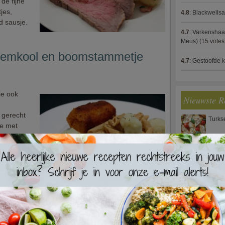
de fijne
jes,
4.8
:
Blackwells
 sausje.
4.7
:
Varkenshaas
Meus)
(15 votes
oemkool en boomstammetje
4.7
:
Gestoofde k
ie ook
Nieuwste R
 gerecht
Turks
je met
ammetjes.
der moeite
Waterz
Zweed
ans om
at eerder