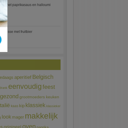
etti met paprikasaus en halloumi
)
mousse met fruitbier
Belgisch
aperitief
ledaags
eenvoudig
feest
drank
gezond
grootmoeders keuken
Italië
klassiek
kip
kaas
klassieker
makkelijk
look
mager
g
oven
ns
origineel
paprika