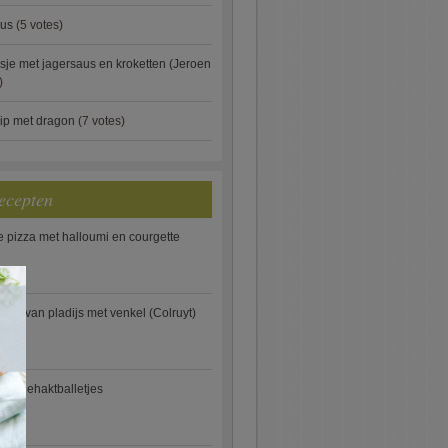
aus
(5 votes)
je met jagersaus en kroketten (Jeroen
)
ip met dragon
(7 votes)
ecepten
e pizza met halloumi en courgette
×
ooi van pladijs met venkel (Colruyt)
se gehaktballetjes