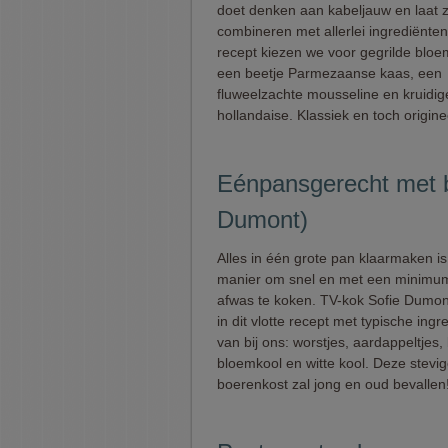
doet denken aan kabeljauw en laat z
combineren met allerlei ingrediënten.
recept kiezen we voor gegrilde blo
een beetje Parmezaanse kaas, een
fluweelzachte mousseline en kruidig
hollandaise. Klassiek en toch origine
Eénpansgerecht met bo
Dumont)
Alles in één grote pan klaarmaken i
manier om snel en met een minimu
afwas te koken. TV-kok Sofie Dumon
in dit vlotte recept met typische ingr
van bij ons: worstjes, aardappeltjes,
bloemkool en witte kool. Deze stevig
boerenkost zal jong en oud bevallen