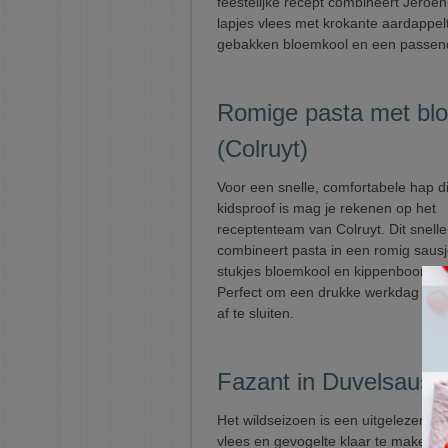
feestelijke recept combineert Jeroen 
lapjes vlees met krokante aardappelt
gebakken bloemkool en een passend
Romige pasta met bl
(Colruyt)
Voor een snelle, comfortabele hap d
kidsproof is mag je rekenen op het
receptenteam van Colruyt. Dit snelle
combineert pasta in een romig saus
stukjes bloemkool en kippenboomst
Perfect om een drukke werkdag zon
af te sluiten.
Fazant in Duvelsaus
Het wildseizoen is een uitgelezen k
vlees en gevogelte klaar te maken d