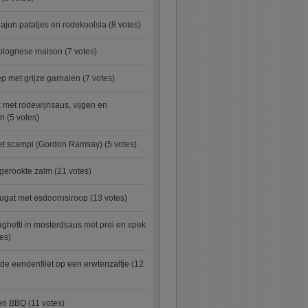
ajun patatjes en rodekoolsla
(8 votes)
bolognese maison
(7 votes)
 met grijze garnalen
(7 votes)
 met rodewijnsaus, vijgen en
en
(5 votes)
met scampi (Gordon Ramsay)
(5 votes)
 gerookte zalm
(21 votes)
ugat met esdoornsiroop
(13 votes)
ghetti in mosterdsaus met prei en spek
es)
e eendenfilet op een erwtenzalfje
(12
ken BBQ
(11 votes)