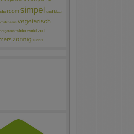
simpel
room
elie
snel klaar
vegetarisch
omatensaus
winter
wortel
zoet
oorgerecht
zonnig
mers
zuiders