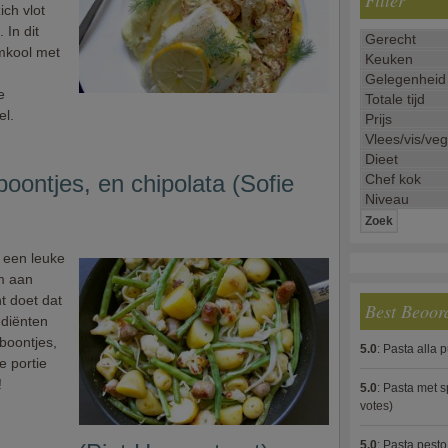
Filter
ich vlot
 In dit
emkool met
e
el.
ontjes, en chipolata (Sofie
s een leuke
m aan
t doet dat
Best Beoor
ediënten
 boontjes,
5.0
:
Pasta alla 
e portie
!
5.0
:
Pasta met s
votes)
5.0
:
Pasta pesto