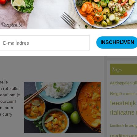
rtrouwd met
Courg
 meer
an fazant
(Sandra Bekkari
dat dit
 patatjes
Choco
aalbier
let in dit
Tags
nelle
al
aardappelen
 (of zelfs
België
cocktail
deaal om je
oorzien!
feestelijk
minimum
italiaans
e curry
kruidi
knoflook
mediterraa