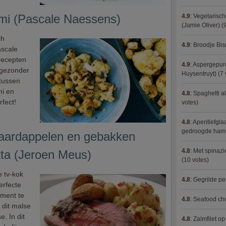
mi (Pascale Naessens)
4.9
:
Vegetarisch
(Jamie Oliver)
(9
ch
4.9
:
Broodje Bi
ascale
recepten
4.9
:
Aspergepure
g gezonder
Huysentruyt)
(7 
 tussen
mi en
4.8
:
Spaghetti al
fect!
votes)
4.8
:
Aperitiefgla
gedroogde ham
 aardappelen en gebakken
4.8
:
Met spinazi
ta (Jeroen Meus)
(10 votes)
 tv-kok
4.8
:
Gegrilde pe
erfecte
oment te
4.8
:
Seafood ch
s dit malse
. In dit
4.8
:
Zalmfilet o