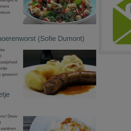
oentjes is
omers
mkool.
boerenworst (Sofie Dumont)
eke
t
kswijsheid
potje
jk gewoon!
tje
menu! Deze
t
variëren.