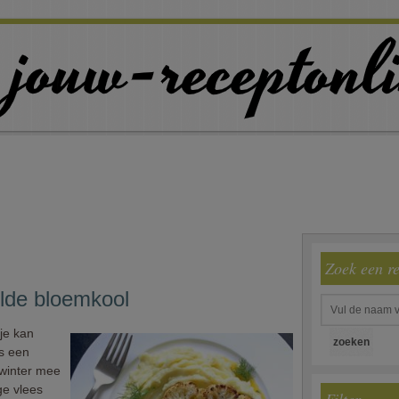
Zoek een r
ilde bloemkool
 je kan
us een
 winter mee
ge vlees