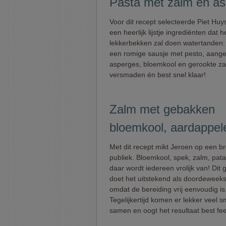
Pasta met zalm en as
Voor dit recept selecteerde Piet Huy
een heerlijk lijstje ingrediënten dat h
lekkerbekken zal doen watertanden: 
een romige sausje met pesto, aang
asperges, bloemkool en gerookte zal
versmaden én best snel klaar!
Zalm met gebakken
bloemkool, aardappel
Met dit recept mikt Jeroen op een b
publiek. Bloemkool, spek, zalm, patat
daar wordt iedereen vrolijk van! Dit 
doet het uitstekend als doordeweeks
omdat de bereiding vrij eenvoudig is
Tegelijkertijd komen er lekker veel 
samen en oogt het resultaat best fees