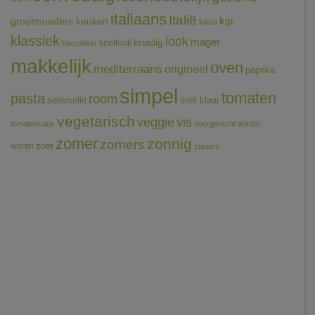
italiaans
Italië
grootmoeders keuken
kip
kaas
klassiek
look
mager
kruidig
knoflook
klassieker
makkelijk
oven
mediterraans
origineel
paprika
simpel
tomaten
pasta
room
peterselie
snel klaar
vegetarisch
veggie
vis
winter
tomatensaus
voorgerecht
zomer
zonnig
zomers
wortel
zoet
zuiders