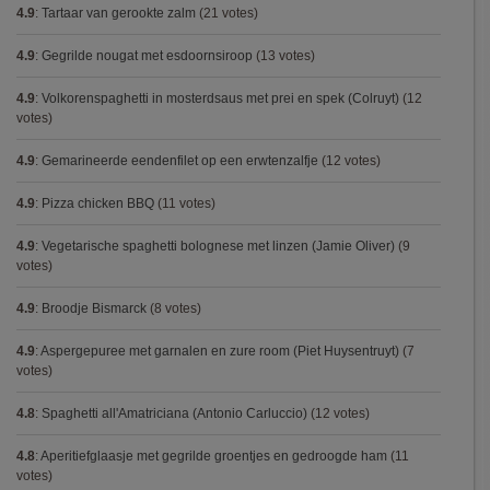
4.9
:
Tartaar van gerookte zalm
(21 votes)
4.9
:
Gegrilde nougat met esdoornsiroop
(13 votes)
4.9
:
Volkorenspaghetti in mosterdsaus met prei en spek (Colruyt)
(12
votes)
4.9
:
Gemarineerde eendenfilet op een erwtenzalfje
(12 votes)
4.9
:
Pizza chicken BBQ
(11 votes)
4.9
:
Vegetarische spaghetti bolognese met linzen (Jamie Oliver)
(9
votes)
4.9
:
Broodje Bismarck
(8 votes)
4.9
:
Aspergepuree met garnalen en zure room (Piet Huysentruyt)
(7
votes)
4.8
:
Spaghetti all'Amatriciana (Antonio Carluccio)
(12 votes)
4.8
:
Aperitiefglaasje met gegrilde groentjes en gedroogde ham
(11
votes)