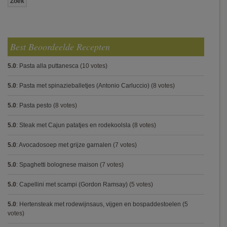
Best Beoordeelde Recepten
5.0
:
Pasta alla puttanesca
(10 votes)
5.0
:
Pasta met spinazieballetjes (Antonio Carluccio)
(8 votes)
5.0
:
Pasta pesto
(8 votes)
5.0
:
Steak met Cajun patatjes en rodekoolsla
(8 votes)
5.0
:
Avocadosoep met grijze garnalen
(7 votes)
5.0
:
Spaghetti bolognese maison
(7 votes)
5.0
:
Capellini met scampi (Gordon Ramsay)
(5 votes)
5.0
:
Hertensteak met rodewijnsaus, vijgen en bospaddestoelen
(5
votes)