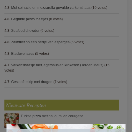
4.8
:
Met spinazie en mozzarella gevulde varkenshaas
(10 votes)
4.8
:
Gegrilde pesto toastjes
(8 votes)
4.8
:
Seafood chowder
(6 votes)
4.8
:
Zalmfilet op een bedje van asperges
(5 votes)
4.8
:
Blackwellsaus
(5 votes)
4.7
:
Varkenshaasje met jagersaus en kroketten (Jeroen Meus)
(15
votes)
4.7
:
Gestoofde kip met dragon
(7 votes)
Nieuwste Recepten
Turkse pizza met halloumi en courgette
×