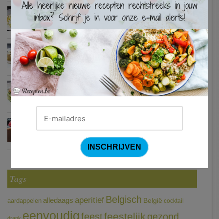
Waterzooi van pladijs met venkel (Colruyt)
Zweedse gehaktballetjes
Courgetti met paprikasaus en halloumi (Sandra Bekkari)
Chocomousse met fruitbier
Tags
Belgisch
aperitief
alledaags
aardappelen
België
cocktail
eenvoudig
feestelijk
feest
gezond
drank