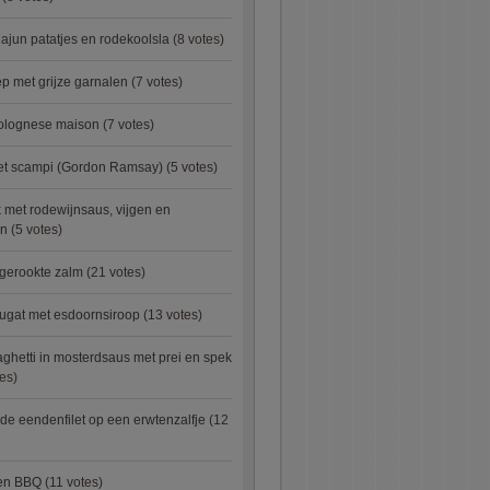
ajun patatjes en rodekoolsla
(8 votes)
 met grijze garnalen
(7 votes)
bolognese maison
(7 votes)
met scampi (Gordon Ramsay)
(5 votes)
 met rodewijnsaus, vijgen en
en
(5 votes)
 gerookte zalm
(21 votes)
ugat met esdoornsiroop
(13 votes)
ghetti in mosterdsaus met prei en spek
es)
e eendenfilet op een erwtenzalfje
(12
ken BBQ
(11 votes)