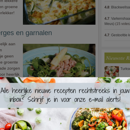
en lekkere
 en groene
4.8
:
Blackwells
rlekker!
4.7
:
Varkenshaas
Meus)
(15 votes
rges en garnalen
4.7
:
Gestoofde k
elijk aan
un
 je geen
Nieuwste R
e groente
alade zorgen
Turks
or heerlijk
or dat
orgerecht of
Waterz
napperig
Zweed
met garnalen en champignons