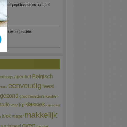
etti met paprikasaus en halloumi
)
mousse met fruitbier
Belgisch
aperitief
ledaags
eenvoudig
feest
drank
gezond
grootmoeders keuken
Italië
klassiek
kip
kaas
klassieker
makkelijk
look
mager
g
oven
ns
origineel
paprika