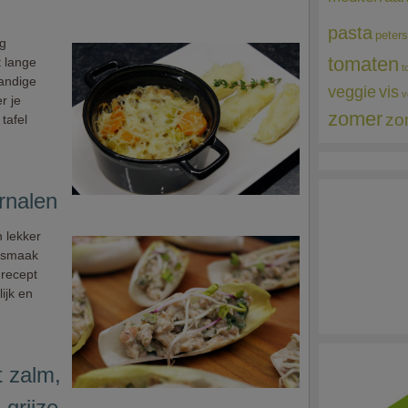
pasta
peters
ïg
tomaten
t lange
t
handige
veggie
vis
v
r je
zomer
zo
tafel
rnalen
n lekker
e smaak
 recept
ijk en
 zalm,
 grijze