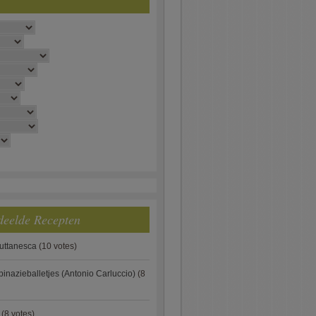
deelde Recepten
puttanesca
(10 votes)
pinazieballetjes (Antonio Carluccio)
(8
(8 votes)