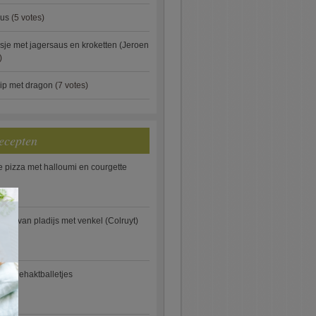
aus
(5 votes)
je met jagersaus en kroketten (Jeroen
)
ip met dragon
(7 votes)
ecepten
e pizza met halloumi en courgette
×
ooi van pladijs met venkel (Colruyt)
se gehaktballetjes