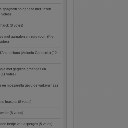
e spaghetti bolognese met linzen
 votes)
smarck
(8 votes)
e met garnalen en zure room (Piet
votes)
l'Amatriciana (Antonio Carluccio)
(12
asje met gegrilde groentjes en
(11 votes)
e en mozzarella gevulde varkenshaas
sto toastjes
(8 votes)
owder
(6 votes)
p een bedje van asperges
(5 votes)