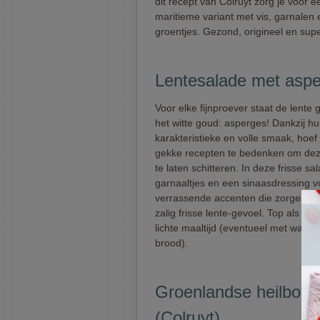
dit recept van Colruyt zorg je voor e
maritieme variant met vis, garnalen
groentjes. Gezond, origineel en supe
Lentesalade met aspe
Voor elke fijnproever staat de lente g
het witte goud: asperges! Dankzij h
karakteristieke en volle smaak, hoef
gekke recepten te bedenken om dez
te laten schitteren. In deze frisse s
garnaaltjes en een sinaasdressing vo
verrassende accenten die zorgen vo
zalig frisse lente-gevoel. Top als vo
lichte maaltijd (eventueel met wat k
brood).
Groenlandse heilbot 
(Colruyt)