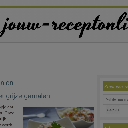
nalen
Zoek een r
t grijze garnalen
apje dat
ht. Onze
lijk
k wordt