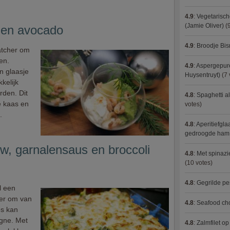
4.9
:
Vegetarisch
(Jamie Oliver)
(9
 en avocado
4.9
:
Broodje Bi
catcher om
en.
4.9
:
Aspergepure
n glaasje
Huysentruyt)
(7 
kelijk
den. Dit
4.8
:
Spaghetti al
e kaas en
votes)
.
4.8
:
Aperitiefgla
gedroogde ham
w, garnalensaus en broccoli
4.8
:
Met spinazi
(10 votes)
4.8
:
Gegrilde pe
l een
weer om van
4.8
:
Seafood ch
os kan
agne. Met
4.8
:
Zalmfilet o