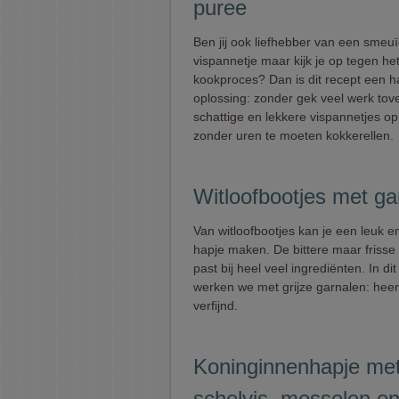
puree
Ben jij ook liefhebber van een smeu
vispannetje maar kijk je op tegen he
kookproces? Dan is dit recept een 
oplossing: zonder gek veel werk tove
schattige en lekkere vispannetjes op 
zonder uren te moeten kokkerellen.
Witloofbootjes met ga
Van witloofbootjes kan je een leuk e
hapje maken. De bittere maar friss
past bij heel veel ingrediënten. In dit
werken we met grijze garnalen: heerl
verfijnd.
Koninginnenhapje met
schelvis, mosselen en