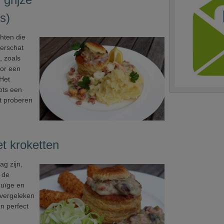
s)
hten die
derschat
, zoals
oor een
 Het
ots een
t proberen
t kroketten
g zijn,
 de
euïge en
 vergeleken
n perfect