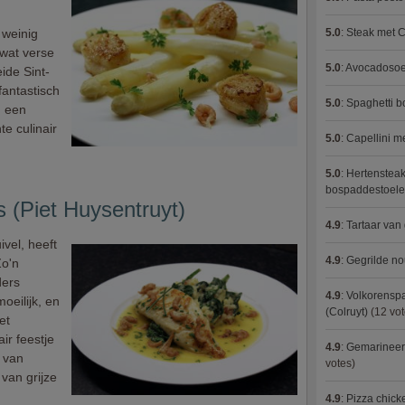
 weinig
5.0
:
Steak met C
wat verse
5.0
:
Avocadosoep
ide Sint-
antastisch
5.0
:
Spaghetti 
m een
te culinair
5.0
:
Capellini 
5.0
:
Hertensteak
bospaddestoel
s (Piet Huysentruyt)
4.9
:
Tartaar van
ivel, heeft
4.9
:
Gegrilde no
Zo'n
ders
4.9
:
Volkorenspa
oeilijk, en
(Colruyt)
(12 vot
et
ir feestje
4.9
:
Gemarineerd
 van
votes)
 van grijze
4.9
:
Pizza chic