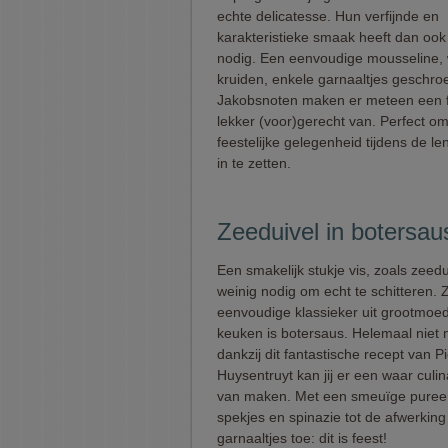
echte delicatesse. Hun verfijnde en
karakteristieke smaak heeft dan ook
nodig. Een eenvoudige mousseline, 
kruiden, enkele garnaaltjes geschroe
Jakobsnoten maken er meteen een f
lekker (voor)gerecht van. Perfect o
feestelijke gelegenheid tijdens de len
in te zetten.
Zeeduivel in botersau
Een smakelijk stukje vis, zoals zeedu
weinig nodig om echt te schitteren. 
eenvoudige klassieker uit grootmoe
keuken is botersaus. Helemaal niet m
dankzij dit fantastische recept van Pi
Huysentruyt kan jij er een waar culina
van maken. Met een smeuïge puree
spekjes en spinazie tot de afwerking
garnaaltjes toe: dit is feest!