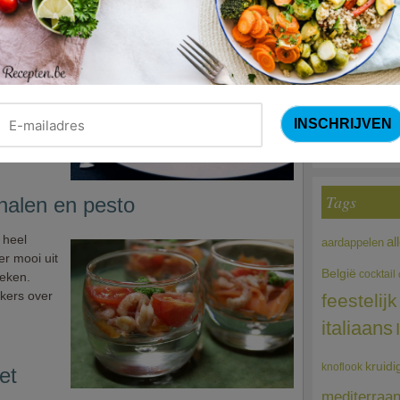
Courg
t een
witte vis
(Sandra Bekkari
maak.
 enkele
Choco
n
 met dank
Tags
nalen en pesto
 heel
al
aardappelen
er mooi uit
België
cocktail
teken.
ekers over
feestelijk
italiaans
kruidi
knoflook
et
mediterraa