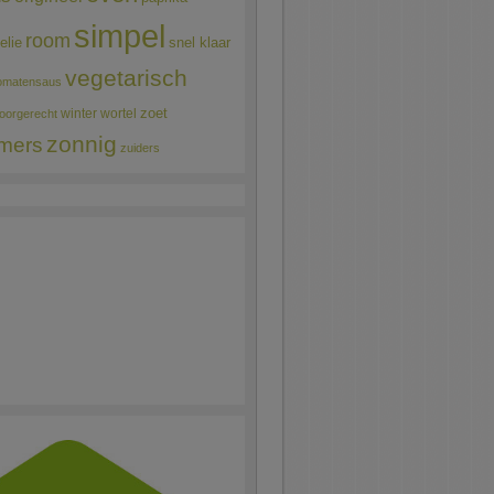
simpel
room
elie
snel klaar
vegetarisch
omatensaus
winter
wortel
zoet
oorgerecht
zonnig
mers
zuiders