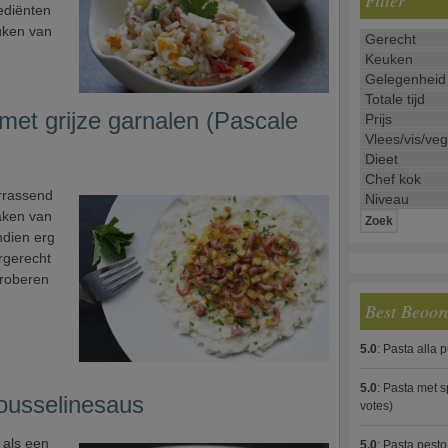
Filter
ediënten
uken van
met grijze garnalen (Pascale
errassend
aken van
ndien erg
orgerecht
proberen
Best Beoor
5.0
:
Pasta alla 
5.0
:
Pasta met s
ousselinesaus
votes)
 als een
5.0
:
Pasta pesto