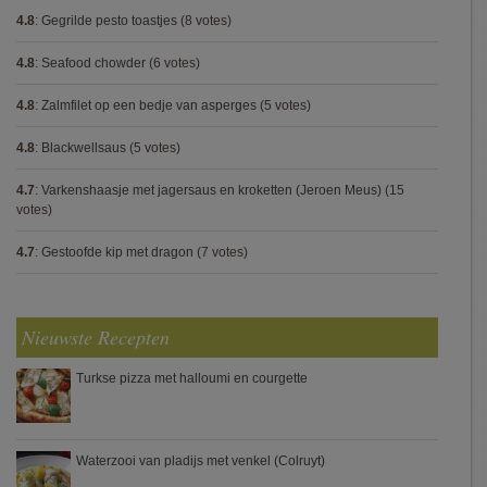
4.8
:
Gegrilde pesto toastjes
(8 votes)
4.8
:
Seafood chowder
(6 votes)
4.8
:
Zalmfilet op een bedje van asperges
(5 votes)
4.8
:
Blackwellsaus
(5 votes)
4.7
:
Varkenshaasje met jagersaus en kroketten (Jeroen Meus)
(15
votes)
4.7
:
Gestoofde kip met dragon
(7 votes)
Nieuwste Recepten
Turkse pizza met halloumi en courgette
Waterzooi van pladijs met venkel (Colruyt)