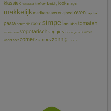
klassiek
look
mager
kruidig
knoflook
klassieker
makkelijk
oven
mediterraans
origineel
paprika
simpel
tomaten
pasta
room
peterselie
snel klaar
vegetarisch
veggie
vis
winter
tomatensaus
voorgerecht
zomer
zonnig
zomers
wortel
zoet
zuiders