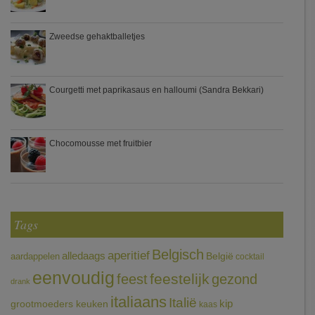
Zweedse gehaktballetjes
Courgetti met paprikasaus en halloumi (Sandra Bekkari)
Chocomousse met fruitbier
Tags
Belgisch
aperitief
alledaags
aardappelen
België
cocktail
eenvoudig
feestelijk
feest
gezond
drank
italiaans
Italië
grootmoeders keuken
kip
kaas