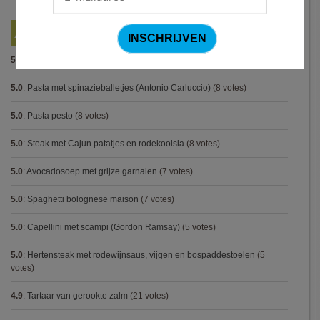
Best Beoordeelde Recepten
5.0
:
Pasta alla puttanesca
(10 votes)
5.0
:
Pasta met spinazieballetjes (Antonio Carluccio)
(8 votes)
5.0
:
Pasta pesto
(8 votes)
5.0
:
Steak met Cajun patatjes en rodekoolsla
(8 votes)
5.0
:
Avocadosoep met grijze garnalen
(7 votes)
5.0
:
Spaghetti bolognese maison
(7 votes)
5.0
:
Capellini met scampi (Gordon Ramsay)
(5 votes)
5.0
:
Hertensteak met rodewijnsaus, vijgen en bospaddestoelen
(5
votes)
4.9
:
Tartaar van gerookte zalm
(21 votes)