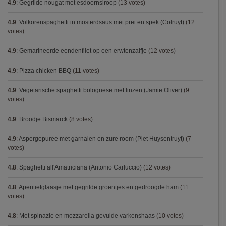
4.9
:
Gegrilde nougat met esdoornsiroop
(13 votes)
4.9
:
Volkorenspaghetti in mosterdsaus met prei en spek (Colruyt)
(12
votes)
4.9
:
Gemarineerde eendenfilet op een erwtenzalfje
(12 votes)
4.9
:
Pizza chicken BBQ
(11 votes)
4.9
:
Vegetarische spaghetti bolognese met linzen (Jamie Oliver)
(9
votes)
4.9
:
Broodje Bismarck
(8 votes)
4.9
:
Aspergepuree met garnalen en zure room (Piet Huysentruyt)
(7
votes)
4.8
:
Spaghetti all'Amatriciana (Antonio Carluccio)
(12 votes)
4.8
:
Aperitiefglaasje met gegrilde groentjes en gedroogde ham
(11
votes)
4.8
:
Met spinazie en mozzarella gevulde varkenshaas
(10 votes)