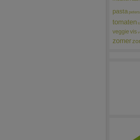
pasta
peters
tomaten
t
veggie
vis
v
zomer
zo