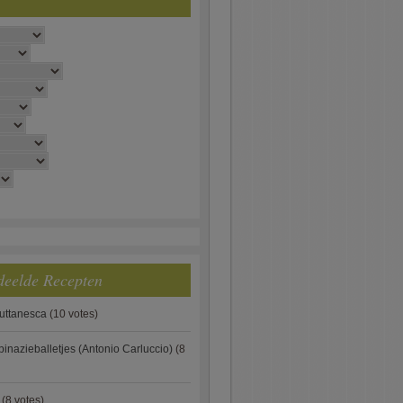
deelde Recepten
puttanesca
(10 votes)
pinazieballetjes (Antonio Carluccio)
(8
(8 votes)