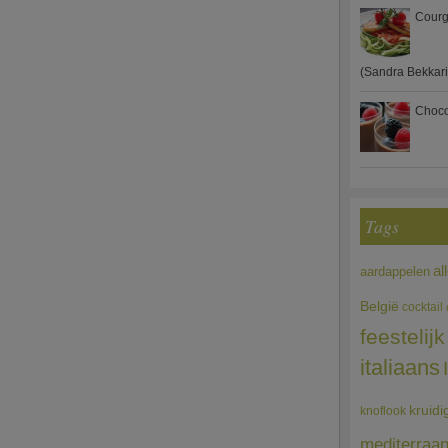
Courg
(Sandra Bekkari
Choco
Tags
al
aardappelen
België
cocktail
feestelijk
italiaans
kruidi
knoflook
mediterraa