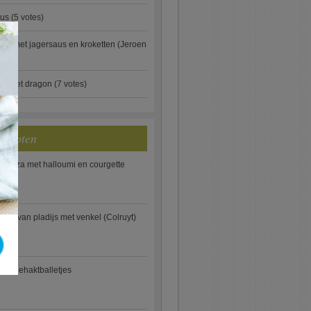
aus
(5 votes)
×
je met jagersaus en kroketten (Jeroen
)
ip met dragon
(7 votes)
ecepten
e pizza met halloumi en courgette
ooi van pladijs met venkel (Colruyt)
se gehaktballetjes