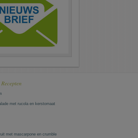
e Recepten
m
lade met rucola en kerstomaat
fruit met mascarpone en crumble