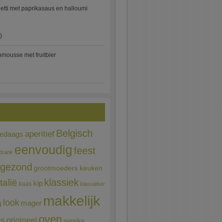
etti met paprikasaus en halloumi
)
mousse met fruitbier
Belgisch
aperitief
ledaags
eenvoudig
feest
drank
gezond
grootmoeders keuken
Italië
klassiek
kip
kaas
klassieker
makkelijk
look
mager
g
oven
ns
origineel
paprika