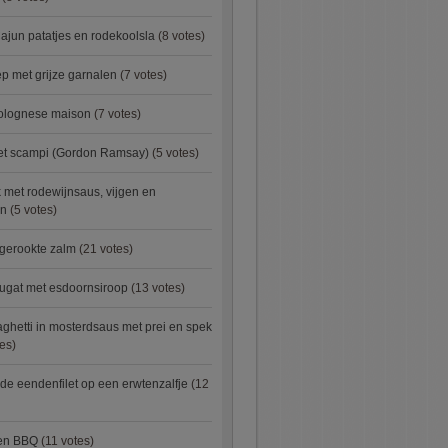
ajun patatjes en rodekoolsla
(8 votes)
 met grijze garnalen
(7 votes)
bolognese maison
(7 votes)
met scampi (Gordon Ramsay)
(5 votes)
 met rodewijnsaus, vijgen en
en
(5 votes)
 gerookte zalm
(21 votes)
ugat met esdoornsiroop
(13 votes)
ghetti in mosterdsaus met prei en spek
es)
e eendenfilet op een erwtenzalfje
(12
ken BBQ
(11 votes)