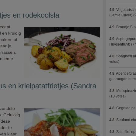
4.9
:
Vegetarisch
jes en rodekoolsla
(Jamie Oliver)
(9
recept
4.9
:
Broodje Bi
d en kruidig
4.9
:
Aspergepure
maken tot
Huysentruyt)
(7 
aar je
rrassen.
4.8
:
Spaghetti al
intieme
votes)
4.8
:
Aperitiefgla
gedroogde ham
 en krielpatatfrietjes (Sandra
4.8
:
Met spinazi
(10 votes)
ezondste
4.8
:
Gegrilde pe
m. Gelukkig
4.8
:
Seafood ch
 deze
nder te
4.8
:
Zalmfilet o
ven klaar