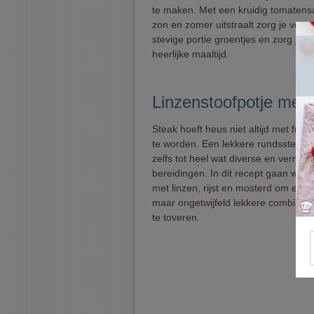
te maken. Met een kruidig tomatens
zon en zomer uitstraalt zorg je voor
stevige portie groentjes en zorg je 
heerlijke maaltijd.
Linzenstoofpotje met s
Steak hoeft heus niet altijd met friet
te worden. Een lekkere rundssteak l
zelfs tot heel wat diverse en verras
bereidingen. In dit recept gaan we a
met linzen, rijst en mosterd om een
maar ongetwijfeld lekkere combinatie
te toveren.