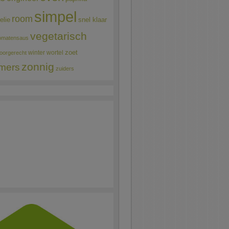
simpel
room
elie
snel klaar
vegetarisch
omatensaus
winter
wortel
zoet
oorgerecht
zonnig
mers
zuiders