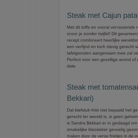
Steak met Cajun patat
Met dit toffe en vooral verrassende 
scoor je zonder twijfel! Dit gevarieer
recept combineert heerlijke werelds
een verfijnd en toch stevig gerecht w
tafelgenoten aangenaam mee zal ve
Perfect voor een gezellige avond of 
date.
Steak met tomatensaus
Bekkari)
Dat biefstuk-friet niet bepaald het g
gerecht ter wereld is, is geen gehei
is Sandra Bekkari er in geslaagd om
smakelijke klassieker gevoelig gezo
maken door de verse frietjes in de o