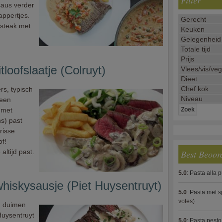
Filter
 saus verder
appertjes.
e steak met
loofslaatje (Colruyt)
s, typisch
 een
 met
s) past
risse
of!
altijd past.
Best Beoor
5.0
:
Pasta alla 
hiskysausje (Piet Huysentruyt)
5.0
:
Pasta met s
votes)
om duimen
 Huysentruyt
5.0
:
Pasta pesto