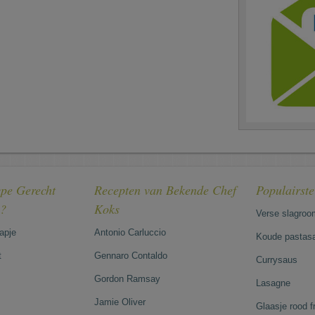
pe Gerecht
Recepten van Bekende Chef
Populairst
e?
Koks
Verse slagroo
hapje
Antonio Carluccio
Koude pastasa
t
Gennaro Contaldo
Currysaus
Gordon Ramsay
Lasagne
Jamie Oliver
Glaasje rood 