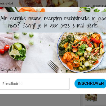
ausje dat
4.8
:
Blackwells
 een
voor een
4.7
:
Varkenshaas
Meus)
(15 votes
4.7
:
Gestoofde k
teak en rijst (Colruyt)
jes gegeten
Nieuwste R
eent zich
sende
Turks
an de slag
 opvallende
 op tafel
Waterz
Zweed