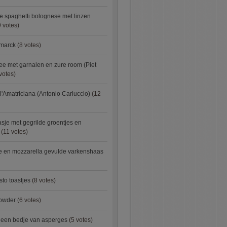
e spaghetti bolognese met linzen
 votes)
smarck
(8 votes)
e met garnalen en zure room (Piet
votes)
l'Amatriciana (Antonio Carluccio)
(12
asje met gegrilde groentjes en
(11 votes)
e en mozzarella gevulde varkenshaas
sto toastjes
(8 votes)
owder
(6 votes)
p een bedje van asperges
(5 votes)