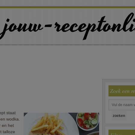
Zoek een r
pt staat
 en wodka.
r en het
 talloze