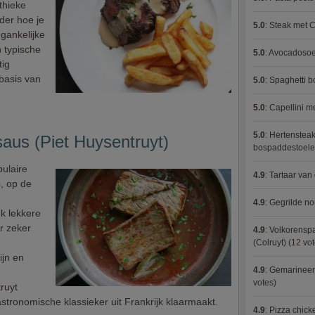
thieke
der hoe je
5.0
:
Steak met C
gankelijke
n typische
5.0
:
Avocadosoep
tig
 basis van
5.0
:
Spaghetti 
5.0
:
Capellini 
5.0
:
Hertensteak
aus (Piet Huysentruyt)
bospaddestoel
pulaire
4.9
:
Tartaar van
, op de
4.9
:
Gegrilde no
k lekkere
r zeker
4.9
:
Volkorenspa
(Colruyt)
(12 vot
ijn en
4.9
:
Gemarineerd
votes)
truyt
gastronomische klassieker uit Frankrijk klaarmaakt.
4.9
:
Pizza chic