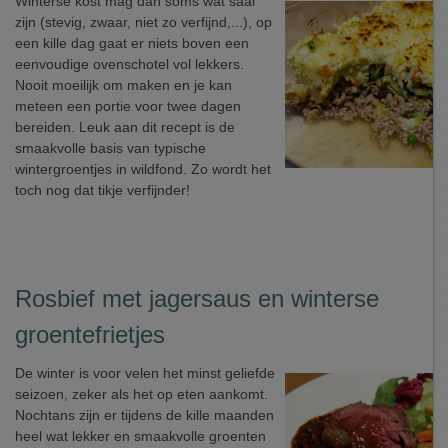
Winterse kost mag dan soms wat saai
zijn (stevig, zwaar, niet zo verfijnd,...), op
een kille dag gaat er niets boven een
eenvoudige ovenschotel vol lekkers.
Nooit moeilijk om maken en je kan
meteen een portie voor twee dagen
bereiden. Leuk aan dit recept is de
smaakvolle basis van typische
wintergroentjes in wildfond. Zo wordt het
toch nog dat tikje verfijnder!
Rosbief met jagersaus en winterse
groentefrietjes
De winter is voor velen het minst geliefde
seizoen, zeker als het op eten aankomt.
Nochtans zijn er tijdens de kille maanden
heel wat lekker en smaakvolle groenten