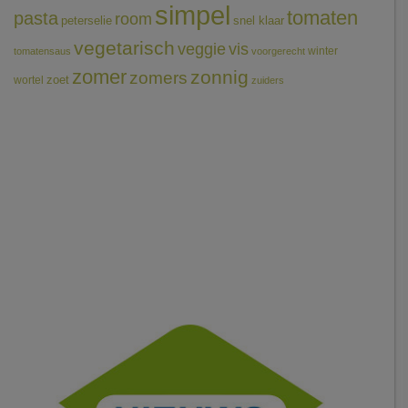
simpel
tomaten
pasta
room
peterselie
snel klaar
vegetarisch
veggie
vis
winter
tomatensaus
voorgerecht
zomer
zonnig
zomers
wortel
zoet
zuiders