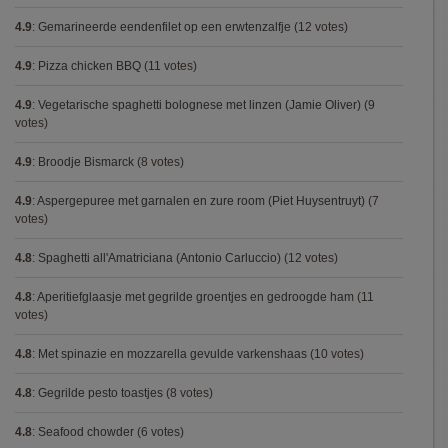
4.9
:
Gemarineerde eendenfilet op een erwtenzalfje
(12 votes)
4.9
:
Pizza chicken BBQ
(11 votes)
4.9
:
Vegetarische spaghetti bolognese met linzen (Jamie Oliver)
(9
votes)
4.9
:
Broodje Bismarck
(8 votes)
4.9
:
Aspergepuree met garnalen en zure room (Piet Huysentruyt)
(7
votes)
4.8
:
Spaghetti all'Amatriciana (Antonio Carluccio)
(12 votes)
4.8
:
Aperitiefglaasje met gegrilde groentjes en gedroogde ham
(11
votes)
4.8
:
Met spinazie en mozzarella gevulde varkenshaas
(10 votes)
4.8
:
Gegrilde pesto toastjes
(8 votes)
4.8
:
Seafood chowder
(6 votes)