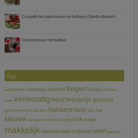
Courgetti met paprikasaus en halloumi (Sandra Bekkari)
Chocomousse met fruitbier
Tags
Belgisch
aperitief
alledaags
aardappelen
België
cocktail
eenvoudig
feestelijk
feest
gezond
drank
italiaans
Italië
grootmoeders keuken
kip
kaas
klassiek
look
mager
kruidig
knoflook
klassieker
makkelijk
oven
mediterraans
origineel
paprika