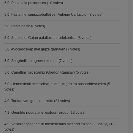
5.0
:
Pasta alla puttanesca
(10 votes)
5.0
:
Pasta met spinazieballetjes (Antonio Carluccio)
(8 votes)
5.0
:
Pasta pesto
(8 votes)
5.0
:
Steak met Cajun patatjes en rodekoolsla
(8 votes)
5.0
:
Avocadosoep met grijze garnalen
(7 votes)
5.0
:
Spaghetti bolognese maison
(7 votes)
5.0
:
Capellini met scampi (Gordon Ramsay)
(5 votes)
5.0
:
Hertensteak met rodewijnsaus, vijgen en bospaddestoelen
(5
votes)
4.9
:
Tartaar van gerookte zalm
(21 votes)
4.9
:
Gegrilde nougat met esdoornsiroop
(13 votes)
4.9
:
Volkorenspaghetti in mosterdsaus met prei en spek (Colruyt)
(12
votes)