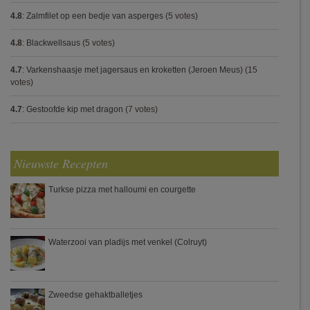
4.8
:
Zalmfilet op een bedje van asperges
(5 votes)
4.8
:
Blackwellsaus
(5 votes)
4.7
:
Varkenshaasje met jagersaus en kroketten (Jeroen Meus)
(15
votes)
4.7
:
Gestoofde kip met dragon
(7 votes)
Nieuwste Recepten
Turkse pizza met halloumi en courgette
Waterzooi van pladijs met venkel (Colruyt)
Zweedse gehaktballetjes