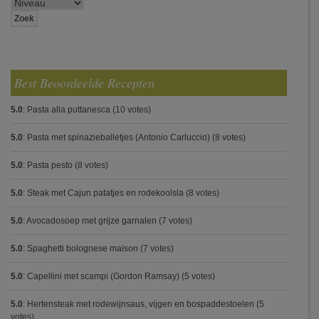
Best Beoordeelde Recepten
5.0
:
Pasta alla puttanesca
(10 votes)
5.0
:
Pasta met spinazieballetjes (Antonio Carluccio)
(8 votes)
5.0
:
Pasta pesto
(8 votes)
5.0
:
Steak met Cajun patatjes en rodekoolsla
(8 votes)
5.0
:
Avocadosoep met grijze garnalen
(7 votes)
5.0
:
Spaghetti bolognese maison
(7 votes)
5.0
:
Capellini met scampi (Gordon Ramsay)
(5 votes)
5.0
:
Hertensteak met rodewijnsaus, vijgen en bospaddestoelen
(5
votes)