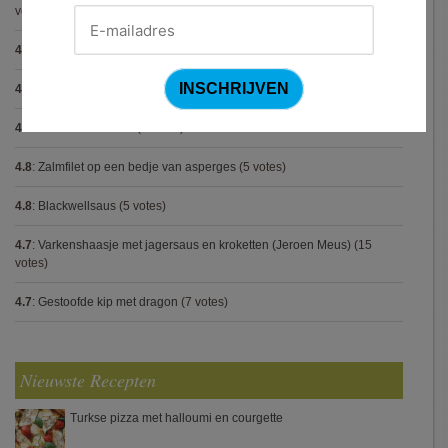
votes)
4.8
:
Met spinazie en mozzarella gevulde varkenshaas
(10 votes)
4.8
:
Gegrilde pesto toastjes
(8 votes)
4.8
:
Seafood chowder
(6 votes)
4.8
:
Zalmfilet op een bedje van asperges
(5 votes)
4.8
:
Blackwellsaus
(5 votes)
4.7
:
Varkenshaasje met jagersaus en kroketten (Jeroen Meus)
(15
votes)
4.7
:
Gestoofde kip met dragon
(7 votes)
Nieuwste Recepten
Turkse pizza met halloumi en courgette