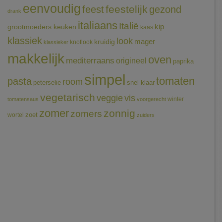
eenvoudig
feestelijk
feest
gezond
drank
italiaans
Italië
grootmoeders keuken
kip
kaas
klassiek
look
mager
kruidig
knoflook
klassieker
makkelijk
oven
mediterraans
origineel
paprika
simpel
tomaten
pasta
room
peterselie
snel klaar
vegetarisch
veggie
vis
winter
tomatensaus
voorgerecht
zomer
zonnig
zomers
wortel
zoet
zuiders