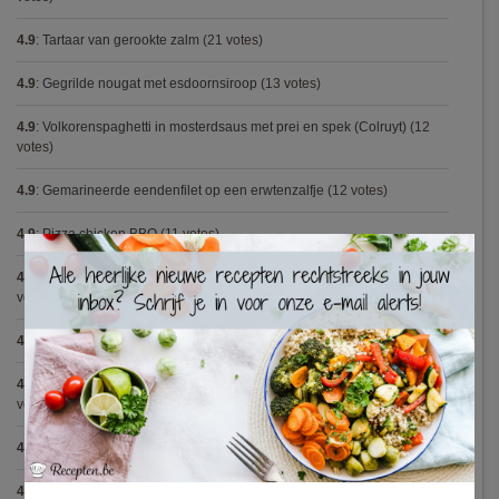
4.9
:
Tartaar van gerookte zalm
(21 votes)
4.9
:
Gegrilde nougat met esdoornsiroop
(13 votes)
4.9
:
Volkorenspaghetti in mosterdsaus met prei en spek (Colruyt)
(12
votes)
4.9
:
Gemarineerde eendenfilet op een erwtenzalfje
(12 votes)
4.9
:
Pizza chicken BBQ
(11 votes)
×
4.9
:
Vegetarische spaghetti bolognese met linzen (Jamie Oliver)
(9
votes)
4.9
:
Broodje Bismarck
(8 votes)
4.9
:
Aspergepuree met garnalen en zure room (Piet Huysentruyt)
(7
votes)
4.8
:
Spaghetti all'Amatriciana (Antonio Carluccio)
(12 votes)
4.8
:
Aperitiefglaasje met gegrilde groentjes en gedroogde ham
(11