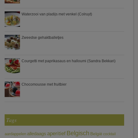
Waterzooi van pladijs met venkel (Colruyt)
Zweedse gehaktballetjes
Courgetti met paprikasaus en halloumi (Sandra Bekkari)
Chocomousse met fruitbier
Tags
Belgisch
aperitief
alledaags
aardappelen
België
cocktail