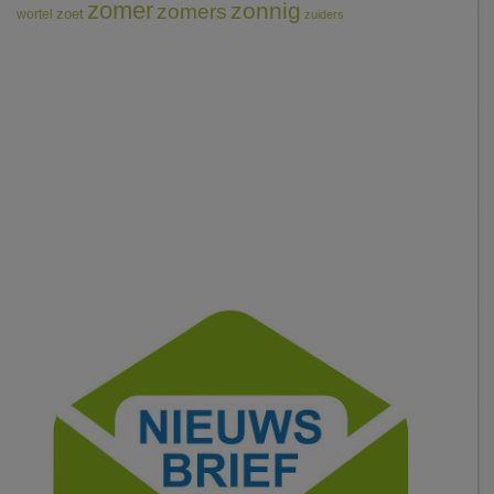
zomer
zonnig
zomers
wortel
zoet
zuiders