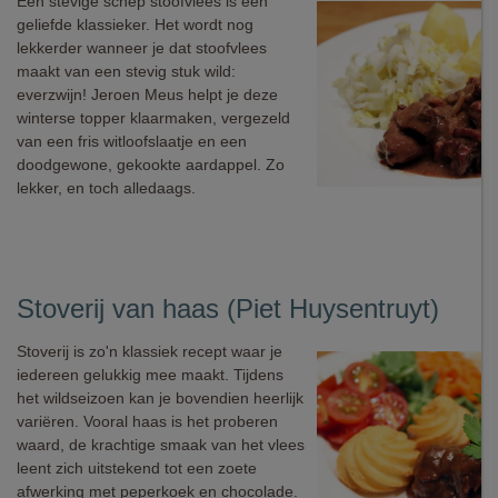
Een stevige schep stoofvlees is een
geliefde klassieker. Het wordt nog
lekkerder wanneer je dat stoofvlees
maakt van een stevig stuk wild:
everzwijn! Jeroen Meus helpt je deze
winterse topper klaarmaken, vergezeld
van een fris witloofslaatje en een
doodgewone, gekookte aardappel. Zo
lekker, en toch alledaags.
Stoverij van haas (Piet Huysentruyt)
Stoverij is zo'n klassiek recept waar je
iedereen gelukkig mee maakt. Tijdens
het wildseizoen kan je bovendien heerlijk
variëren. Vooral haas is het proberen
waard, de krachtige smaak van het vlees
leent zich uitstekend tot een zoete
afwerking met peperkoek en chocolade.