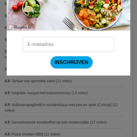
5.0
:
Pasta pesto
(8 votes)
5.0
:
Steak met Cajun patatjes en rodekoolsla
(8 votes)
5.0
:
Spaghetti bolognese maison
(7 votes)
5.0
:
Avocadosoep met grijze garnalen
(7 votes)
5.0
:
Hertensteak met rodewijnsaus, vijgen en bospaddestoelen
(5
votes)
5.0
:
Capellini met scampi (Gordon Ramsay)
(5 votes)
4.9
:
Tartaar van gerookte zalm
(21 votes)
4.9
:
Gegrilde nougat met esdoornsiroop
(13 votes)
4.9
:
Volkorenspaghetti in mosterdsaus met prei en spek (Colruyt)
(12
votes)
4.9
:
Gemarineerde eendenfilet op een erwtenzalfje
(12 votes)
4.9
:
Pizza chicken BBQ
(11 votes)