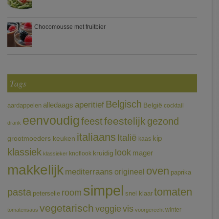
Chocomousse met fruitbier
Tags
Belgisch
aperitief
alledaags
aardappelen
België
cocktail
eenvoudig
feestelijk
feest
gezond
drank
italiaans
Italië
grootmoeders keuken
kip
kaas
klassiek
look
mager
kruidig
knoflook
klassieker
makkelijk
oven
mediterraans
origineel
paprika
simpel
tomaten
pasta
room
peterselie
snel klaar
vegetarisch
veggie
vis
winter
tomatensaus
voorgerecht