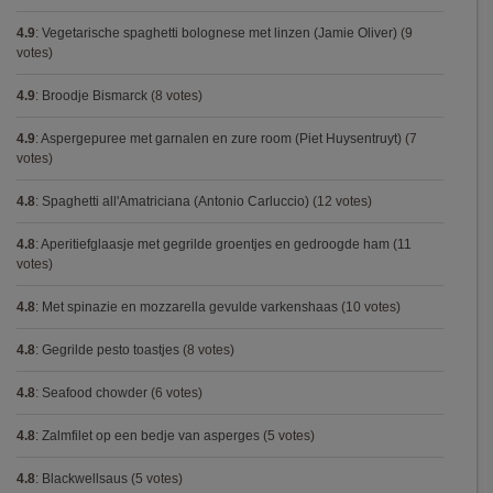
4.9
:
Vegetarische spaghetti bolognese met linzen (Jamie Oliver)
(9
votes)
4.9
:
Broodje Bismarck
(8 votes)
4.9
:
Aspergepuree met garnalen en zure room (Piet Huysentruyt)
(7
votes)
4.8
:
Spaghetti all'Amatriciana (Antonio Carluccio)
(12 votes)
4.8
:
Aperitiefglaasje met gegrilde groentjes en gedroogde ham
(11
votes)
4.8
:
Met spinazie en mozzarella gevulde varkenshaas
(10 votes)
4.8
:
Gegrilde pesto toastjes
(8 votes)
4.8
:
Seafood chowder
(6 votes)
4.8
:
Zalmfilet op een bedje van asperges
(5 votes)
4.8
:
Blackwellsaus
(5 votes)