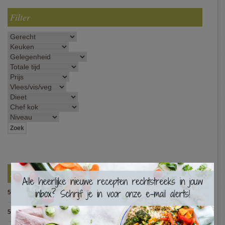
Filter
×
Best Beoordeelde Recepten
5.0
:
Pasta alla puttanesca
(10 votes)
5.0
:
Pasta met spinazieballetjes (Antonio Carluccio)
(8 votes)