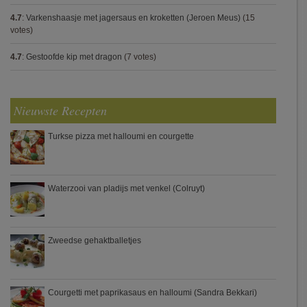
4.7
:
Varkenshaasje met jagersaus en kroketten (Jeroen Meus)
(15
votes)
4.7
:
Gestoofde kip met dragon
(7 votes)
Nieuwste Recepten
Turkse pizza met halloumi en courgette
Waterzooi van pladijs met venkel (Colruyt)
Zweedse gehaktballetjes
Courgetti met paprikasaus en halloumi (Sandra Bekkari)