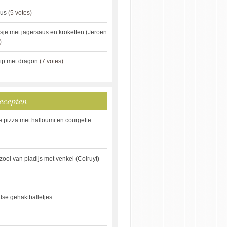
aus
(5 votes)
je met jagersaus en kroketten (Jeroen
)
ip met dragon
(7 votes)
ecepten
e pizza met halloumi en courgette
ooi van pladijs met venkel (Colruyt)
se gehaktballetjes