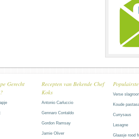
pe Gerecht
Recepten van Bekende Chef
Populairst
e?
Koks
Verse slagroo
hapje
Antonio Carluccio
Koude pastasa
t
Gennaro Contaldo
Currysaus
Gordon Ramsay
Lasagne
Jamie Oliver
Glaasje rood 