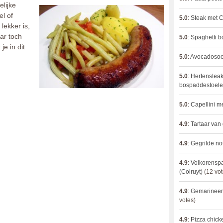
lijke
el of
5.0
:
Steak met C
lekker is,
ar toch
5.0
:
Spaghetti 
je in dit
5.0
:
Avocadosoep
5.0
:
Hertensteak
bospaddestoel
5.0
:
Capellini 
4.9
:
Tartaar van
4.9
:
Gegrilde no
4.9
:
Volkorenspa
(Colruyt)
(12 vot
4.9
:
Gemarineerd
votes)
4.9
:
Pizza chic