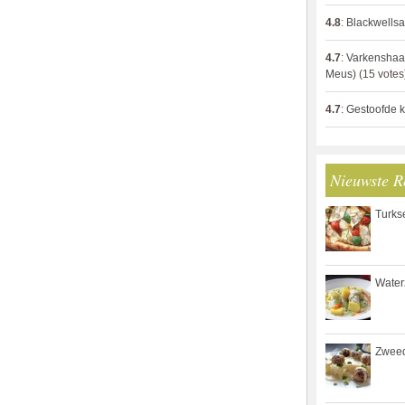
4.8
:
Blackwells
4.7
:
Varkenshaas
Meus)
(15 votes
4.7
:
Gestoofde k
Nieuwste R
Turks
Waterz
Zweed