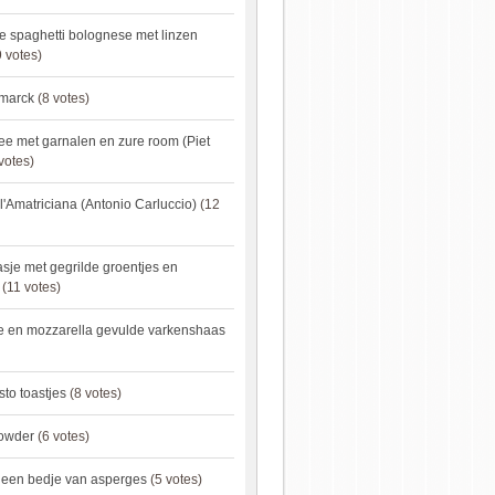
e spaghetti bolognese met linzen
 votes)
smarck
(8 votes)
e met garnalen en zure room (Piet
votes)
l'Amatriciana (Antonio Carluccio)
(12
asje met gegrilde groentjes en
(11 votes)
e en mozzarella gevulde varkenshaas
sto toastjes
(8 votes)
owder
(6 votes)
p een bedje van asperges
(5 votes)