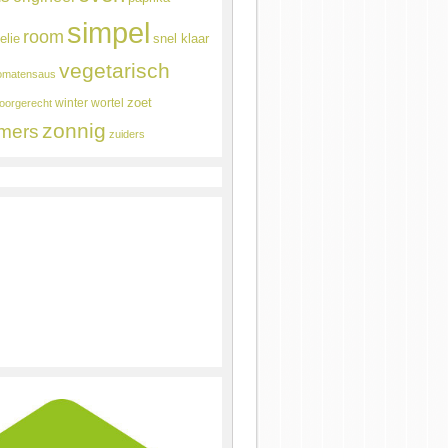
simpel
room
elie
snel klaar
vegetarisch
omatensaus
winter
wortel
zoet
oorgerecht
zonnig
mers
zuiders