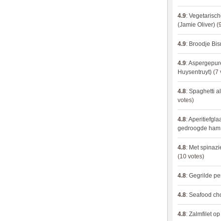
4.9
:
Vegetarisch
(Jamie Oliver)
(9
4.9
:
Broodje Bi
4.9
:
Aspergepure
Huysentruyt)
(7 
4.8
:
Spaghetti al
votes)
4.8
:
Aperitiefgla
gedroogde ham
4.8
:
Met spinazi
(10 votes)
4.8
:
Gegrilde pe
4.8
:
Seafood ch
4.8
:
Zalmfilet o