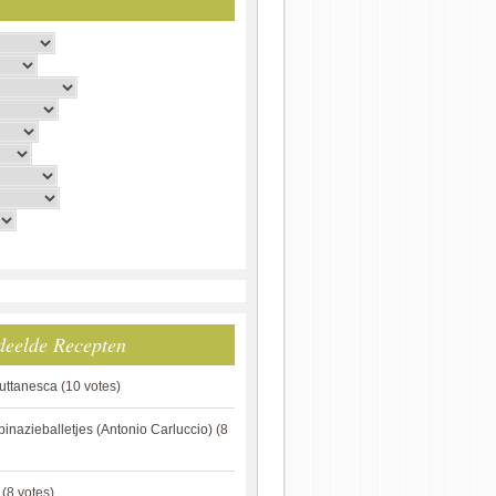
deelde Recepten
puttanesca
(10 votes)
pinazieballetjes (Antonio Carluccio)
(8
(8 votes)