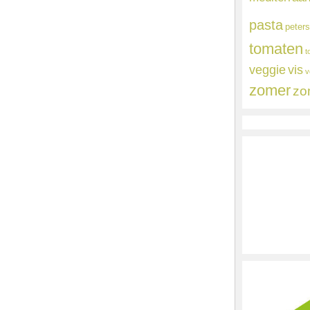
pasta
peters
tomaten
t
veggie
vis
v
zomer
zo