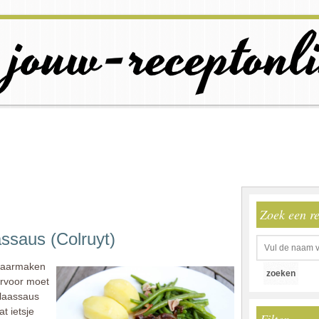
Zoek een r
ssaus (Colruyt)
klaarmaken
arvoor moet
ulaassaus
t ietsje