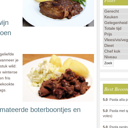
Filter
ijn
roen
geliefde
 wanneer je
stuk wild:
e winterse
n fris
gekookte
Best Beoor
ags.
5.0
:
Pasta alla 
mateerde boterboontjes en
5.0
:
Pasta met s
votes)
5.0
:
Pasta pesto