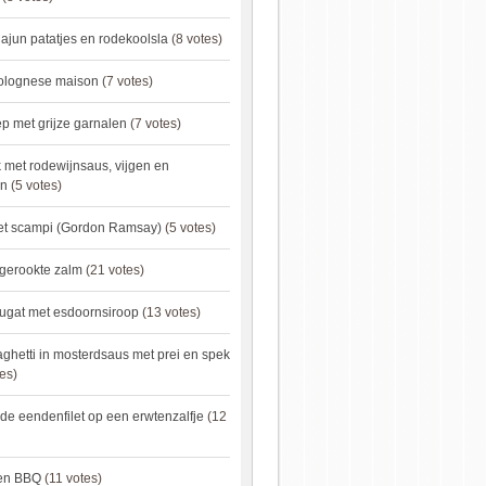
ajun patatjes en rodekoolsla
(8 votes)
bolognese maison
(7 votes)
 met grijze garnalen
(7 votes)
 met rodewijnsaus, vijgen en
en
(5 votes)
met scampi (Gordon Ramsay)
(5 votes)
 gerookte zalm
(21 votes)
ugat met esdoornsiroop
(13 votes)
ghetti in mosterdsaus met prei en spek
es)
e eendenfilet op een erwtenzalfje
(12
ken BBQ
(11 votes)