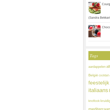
Courg
(Sandra Bekkari
Choco
Tags
al
aardappelen
België
cocktail
feestelijk
italiaans
kruidi
knoflook
mediterraa