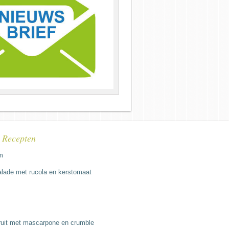
e Recepten
m
lade met rucola en kerstomaat
fruit met mascarpone en crumble