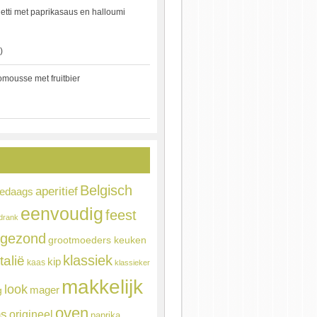
etti met paprikasaus en halloumi
)
mousse met fruitbier
Belgisch
aperitief
ledaags
eenvoudig
feest
drank
gezond
grootmoeders keuken
Italië
klassiek
kip
kaas
klassieker
makkelijk
look
mager
g
oven
ns
origineel
paprika