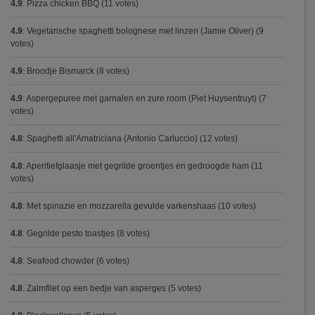
4.9
:
Pizza chicken BBQ
(11 votes)
4.9
:
Vegetarische spaghetti bolognese met linzen (Jamie Oliver)
(9
votes)
4.9
:
Broodje Bismarck
(8 votes)
4.9
:
Aspergepuree met garnalen en zure room (Piet Huysentruyt)
(7
votes)
4.8
:
Spaghetti all'Amatriciana (Antonio Carluccio)
(12 votes)
4.8
:
Aperitiefglaasje met gegrilde groentjes en gedroogde ham
(11
votes)
4.8
:
Met spinazie en mozzarella gevulde varkenshaas
(10 votes)
4.8
:
Gegrilde pesto toastjes
(8 votes)
4.8
:
Seafood chowder
(6 votes)
4.8
:
Zalmfilet op een bedje van asperges
(5 votes)