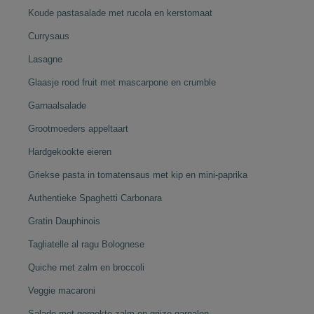
Koude pastasalade met rucola en kerstomaat
Currysaus
Lasagne
Glaasje rood fruit met mascarpone en crumble
Garnaalsalade
Grootmoeders appeltaart
Hardgekookte eieren
Griekse pasta in tomatensaus met kip en mini-paprika
Authentieke Spaghetti Carbonara
Gratin Dauphinois
Tagliatelle al ragu Bolognese
Quiche met zalm en broccoli
Veggie macaroni
Salade met gerookte zalm en grijze garnalen