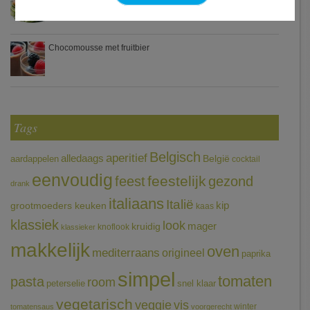
Chocomousse met fruitbier
Tags
Belgisch
aperitief
alledaags
aardappelen
België
cocktail
eenvoudig
feestelijk
feest
gezond
drank
italiaans
Italië
grootmoeders keuken
kip
kaas
klassiek
look
mager
kruidig
knoflook
klassieker
makkelijk
oven
mediterraans
origineel
paprika
simpel
tomaten
pasta
room
peterselie
snel klaar
vegetarisch
veggie
vis
winter
tomatensaus
voorgerecht