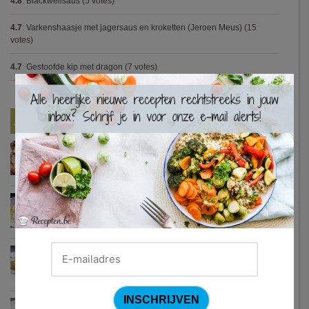
4.8
:
Blackwellsaus
(5 votes)
4.7
:
Varkenshaasje met jagersaus en kroketten (Jeroen Meus)
(15
votes)
4.7
:
Gestoofde kip met dragon
(7 votes)
×
Nieuwste Recepten
Turkse pizza met halloumi en courgette
Waterzooi van pladijs met venkel (Colruyt)
Zweedse gehaktballetjes
Courgetti met paprikasaus en halloumi (Sandra Bekkari)