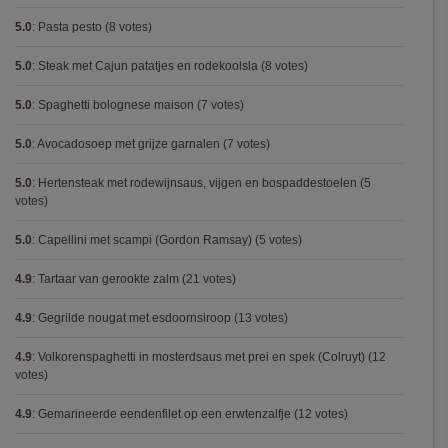
5.0
:
Pasta pesto
(8 votes)
5.0
:
Steak met Cajun patatjes en rodekoolsla
(8 votes)
5.0
:
Spaghetti bolognese maison
(7 votes)
5.0
:
Avocadosoep met grijze garnalen
(7 votes)
5.0
:
Hertensteak met rodewijnsaus, vijgen en bospaddestoelen
(5
votes)
5.0
:
Capellini met scampi (Gordon Ramsay)
(5 votes)
4.9
:
Tartaar van gerookte zalm
(21 votes)
4.9
:
Gegrilde nougat met esdoornsiroop
(13 votes)
4.9
:
Volkorenspaghetti in mosterdsaus met prei en spek (Colruyt)
(12
votes)
4.9
:
Gemarineerde eendenfilet op een erwtenzalfje
(12 votes)