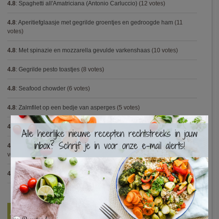
4.8
:
Spaghetti all'Amatriciana (Antonio Carluccio)
(12 votes)
4.8
:
Aperitiefglaasje met gegrilde groentjes en gedroogde ham
(11
votes)
4.8
:
Met spinazie en mozzarella gevulde varkenshaas
(10 votes)
4.8
:
Gegrilde pesto toastjes
(8 votes)
4.8
:
Seafood chowder
(6 votes)
4.8
:
Zalmfilet op een bedje van asperges
(5 votes)
×
4.8
:
Blackwellsaus
(5 votes)
4.7
:
Varkenshaasje met jagersaus en kroketten (Jeroen Meus)
(15
votes)
4.7
:
Gestoofde kip met dragon
(7 votes)
Nieuwste Recepten