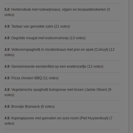
5.0
:
Hertensteak met rodewijnsaus, vijgen en bospaddestoelen
(5
votes)
4.9
:
Tartaar van gerookte zalm
(21 votes)
4.9
:
Gegrilde nougat met esdoornsiroop
(13 votes)
4.9
:
Volkorenspaghetti in mosterdsaus met prei en spek (Colruyt)
(12
votes)
4.9
:
Gemarineerde eendenfilet op een erwtenzalfje
(12 votes)
4.9
:
Pizza chicken BBQ
(11 votes)
4.9
:
Vegetarische spaghetti bolognese met linzen (Jamie Oliver)
(9
votes)
4.9
:
Broodje Bismarck
(8 votes)
4.9
:
Aspergepuree met garnalen en zure room (Piet Huysentruyt)
(7
votes)