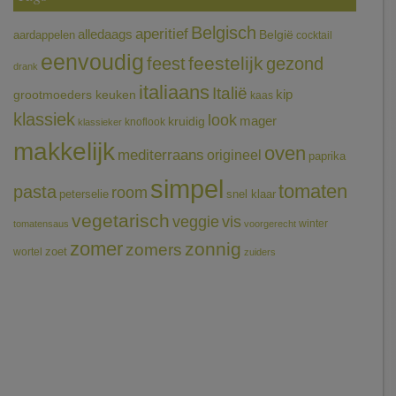
Belgisch
aperitief
alledaags
aardappelen
België
cocktail
eenvoudig
feestelijk
feest
gezond
drank
italiaans
Italië
grootmoeders keuken
kip
kaas
klassiek
look
mager
kruidig
knoflook
klassieker
makkelijk
oven
mediterraans
origineel
paprika
simpel
tomaten
pasta
room
peterselie
snel klaar
vegetarisch
veggie
vis
winter
tomatensaus
voorgerecht
zomer
zonnig
zomers
wortel
zoet
zuiders