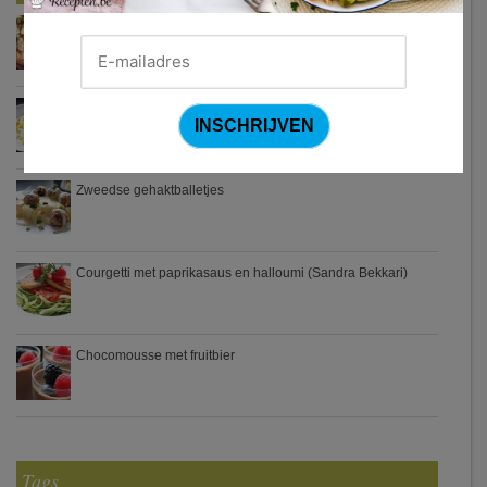
Turkse pizza met halloumi en courgette
Waterzooi van pladijs met venkel (Colruyt)
Zweedse gehaktballetjes
Courgetti met paprikasaus en halloumi (Sandra Bekkari)
Chocomousse met fruitbier
Tags