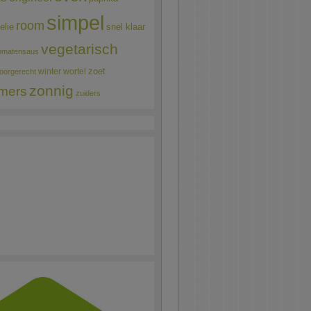
simpel
room
elie
snel klaar
vegetarisch
omatensaus
winter
wortel
zoet
oorgerecht
zonnig
mers
zuiders