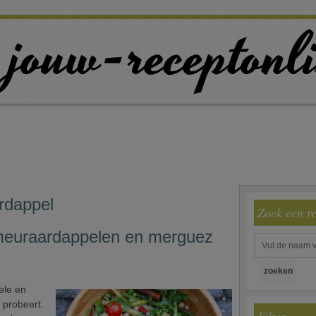
rdappel
Zoek een r
meuraardappelen en merguez
ele en
 probeert.