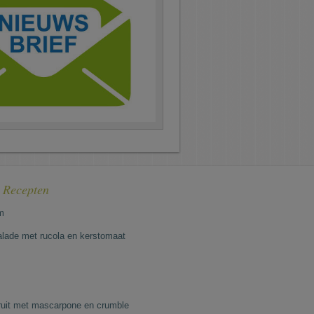
e Recepten
m
lade met rucola en kerstomaat
fruit met mascarpone en crumble