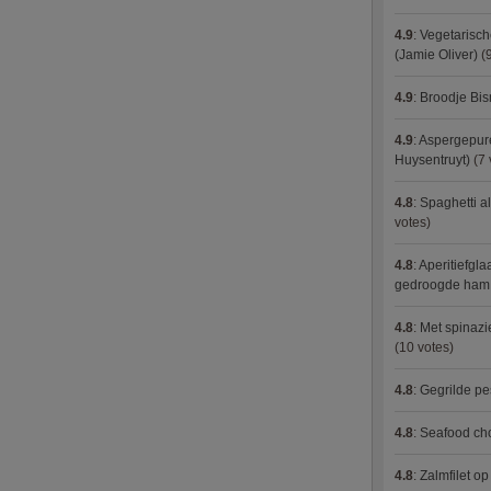
4.9
:
Vegetarisch
(Jamie Oliver)
(9
4.9
:
Broodje Bi
4.9
:
Aspergepure
Huysentruyt)
(7 
4.8
:
Spaghetti al
votes)
4.8
:
Aperitiefgla
gedroogde ham
4.8
:
Met spinazi
(10 votes)
4.8
:
Gegrilde pe
4.8
:
Seafood ch
4.8
:
Zalmfilet o