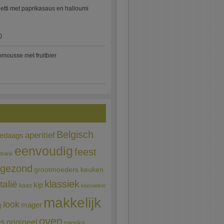
etti met paprikasaus en halloumi
)
mousse met fruitbier
Belgisch
aperitief
ledaags
eenvoudig
feest
drank
gezond
grootmoeders keuken
Italië
klassiek
kip
kaas
klassieker
makkelijk
look
mager
g
oven
ns
origineel
paprika