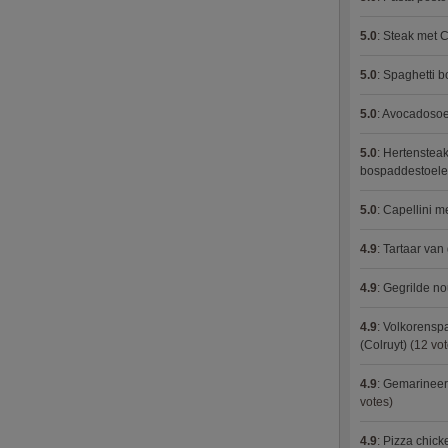
5.0
:
Steak met C
5.0
:
Spaghetti 
5.0
:
Avocadosoep
5.0
:
Hertensteak
bospaddestoel
5.0
:
Capellini 
4.9
:
Tartaar van
4.9
:
Gegrilde no
4.9
:
Volkorenspa
(Colruyt)
(12 vot
4.9
:
Gemarineerd
votes)
4.9
:
Pizza chic