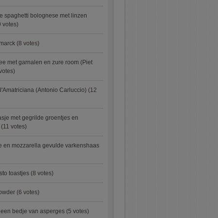
e spaghetti bolognese met linzen
 votes)
smarck
(8 votes)
e met garnalen en zure room (Piet
votes)
l'Amatriciana (Antonio Carluccio)
(12
asje met gegrilde groentjes en
(11 votes)
e en mozzarella gevulde varkenshaas
sto toastjes
(8 votes)
owder
(6 votes)
p een bedje van asperges
(5 votes)