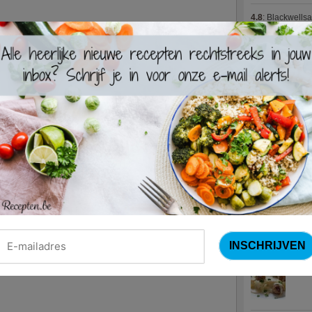
4.8
:
Blackwells
4.7
:
Varkenshaas
Meus)
(15 votes
4.7
:
Gestoofde k
Nieuwste R
Turks
Waterz
Zweed