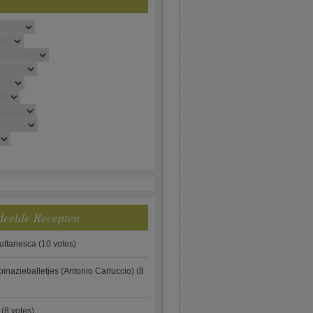
deelde Recepten
puttanesca
(10 votes)
pinazieballetjes (Antonio Carluccio)
(8
(8 votes)