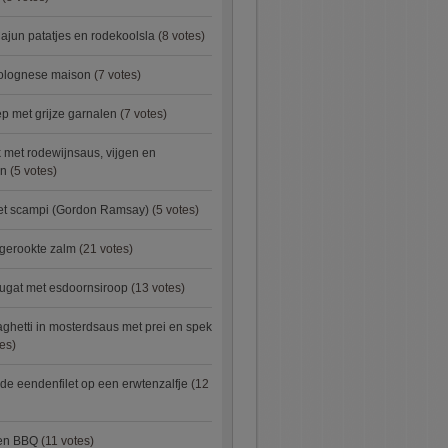
ajun patatjes en rodekoolsla
(8 votes)
bolognese maison
(7 votes)
 met grijze garnalen
(7 votes)
 met rodewijnsaus, vijgen en
en
(5 votes)
met scampi (Gordon Ramsay)
(5 votes)
 gerookte zalm
(21 votes)
ugat met esdoornsiroop
(13 votes)
ghetti in mosterdsaus met prei en spek
es)
e eendenfilet op een erwtenzalfje
(12
ken BBQ
(11 votes)