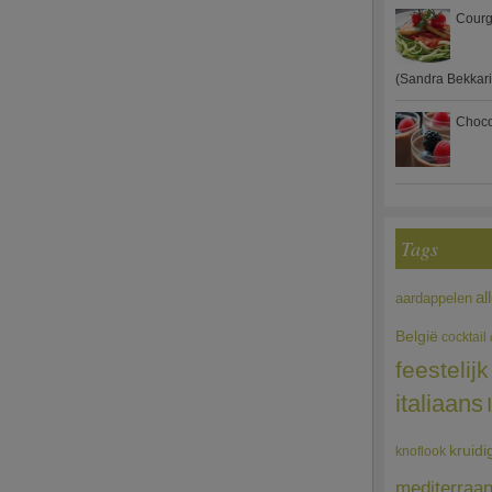
Courg
(Sandra Bekkari
Choco
Tags
al
aardappelen
België
cocktail
feestelijk
italiaans
kruidi
knoflook
mediterraa