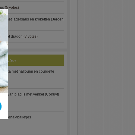
aus
(5 votes)
×
je met jagersaus en kroketten (Jeroen
)
ip met dragon
(7 votes)
ecepten
e pizza met halloumi en courgette
ooi van pladijs met venkel (Colruyt)
se gehaktballetjes