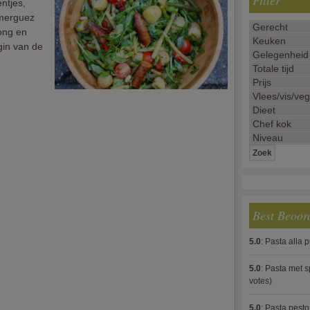
Filter
ntjes,
 merguez
jong en
gin van de
Best Beoor
5.0
:
Pasta alla 
5.0
:
Pasta met s
votes)
5.0
:
Pasta pesto