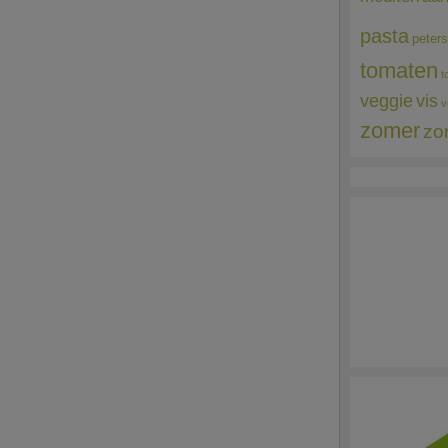
pasta
peters
tomaten
t
veggie
vis
v
zomer
zo