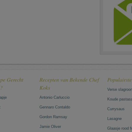
pe Gerecht
Recepten van Bekende Chef
Populairst
e?
Koks
Verse slagroo
hapje
Antonio Carluccio
Koude pastasa
t
Gennaro Contaldo
Currysaus
Gordon Ramsay
Lasagne
Jamie Oliver
Glaasje rood 