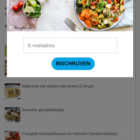
4.7
:
Varkenshaasje met jagersaus en kroketten (Jeroen Meus)
(15
votes)
4.7
:
Gestoofde kip met dragon
(7 votes)
Nieuwste Recepten
Turkse pizza met halloumi en courgette
Waterzooi van pladijs met venkel (Colruyt)
Zweedse gehaktballetjes
Courgetti met paprikasaus en halloumi (Sandra Bekkari)