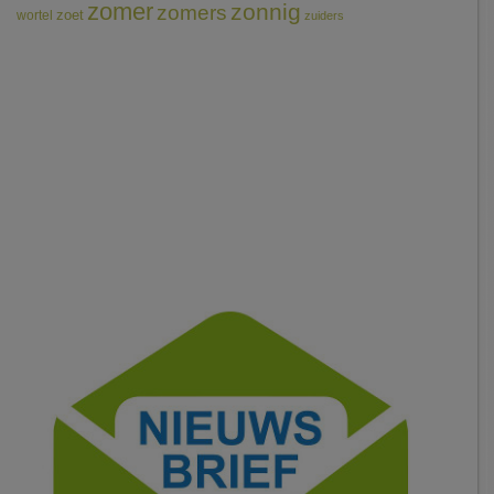
zomer
zonnig
zomers
wortel
zoet
zuiders