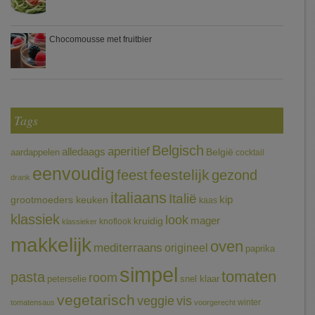
Chocomousse met fruitbier
Tags
Belgisch
aperitief
alledaags
aardappelen
België
cocktail
eenvoudig
feestelijk
feest
gezond
drank
italiaans
Italië
grootmoeders keuken
kip
kaas
klassiek
look
mager
kruidig
knoflook
klassieker
makkelijk
oven
mediterraans
origineel
paprika
simpel
tomaten
pasta
room
peterselie
snel klaar
vegetarisch
veggie
vis
winter
tomatensaus
voorgerecht