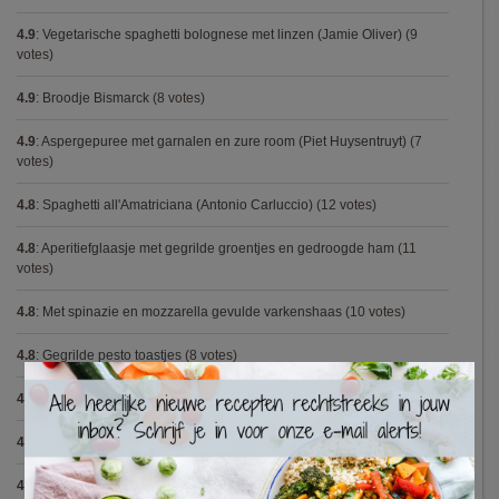
4.9
:
Vegetarische spaghetti bolognese met linzen (Jamie Oliver)
(9
votes)
4.9
:
Broodje Bismarck
(8 votes)
4.9
:
Aspergepuree met garnalen en zure room (Piet Huysentruyt)
(7
votes)
4.8
:
Spaghetti all'Amatriciana (Antonio Carluccio)
(12 votes)
4.8
:
Aperitiefglaasje met gegrilde groentjes en gedroogde ham
(11
votes)
4.8
:
Met spinazie en mozzarella gevulde varkenshaas
(10 votes)
4.8
:
Gegrilde pesto toastjes
(8 votes)
×
4.8
:
Seafood chowder
(6 votes)
4.8
:
Zalmfilet op een bedje van asperges
(5 votes)
4.8
:
Blackwellsaus
(5 votes)