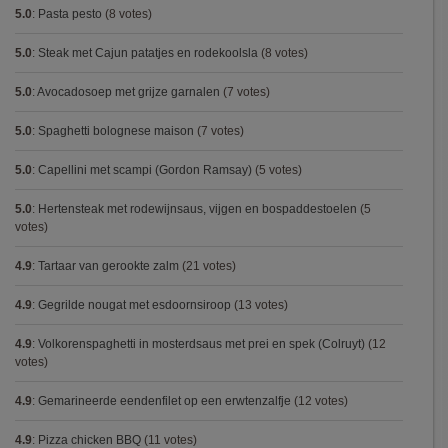
5.0
:
Pasta pesto
(8 votes)
5.0
:
Steak met Cajun patatjes en rodekoolsla
(8 votes)
5.0
:
Avocadosoep met grijze garnalen
(7 votes)
5.0
:
Spaghetti bolognese maison
(7 votes)
5.0
:
Capellini met scampi (Gordon Ramsay)
(5 votes)
5.0
:
Hertensteak met rodewijnsaus, vijgen en bospaddestoelen
(5
votes)
4.9
:
Tartaar van gerookte zalm
(21 votes)
4.9
:
Gegrilde nougat met esdoornsiroop
(13 votes)
4.9
:
Volkorenspaghetti in mosterdsaus met prei en spek (Colruyt)
(12
votes)
4.9
:
Gemarineerde eendenfilet op een erwtenzalfje
(12 votes)
4.9
:
Pizza chicken BBQ
(11 votes)