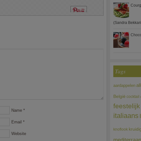
Courg
Save
(Sandra Bekkari
Choco
Tags
al
aardappelen
België
cocktail
feestelijk
Name
*
italiaans
Email
*
kruidi
knoflook
Website
mediterraa