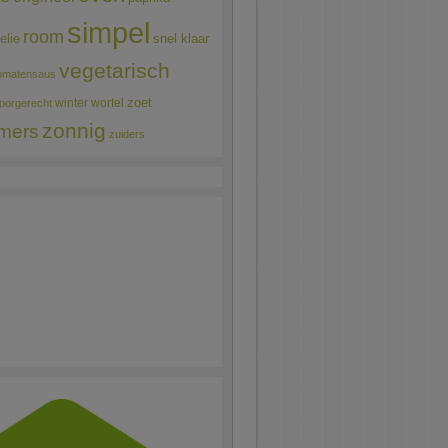
simpel
room
elie
snel klaar
vegetarisch
omatensaus
winter
wortel
zoet
oorgerecht
zonnig
mers
zuiders