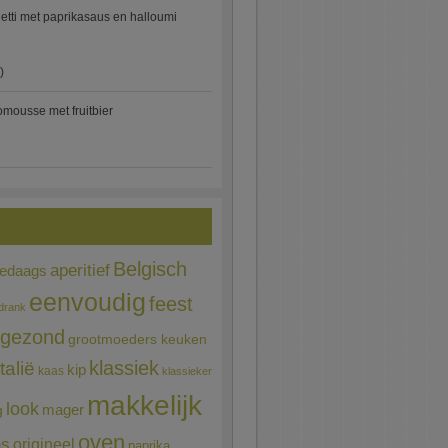
etti met paprikasaus en halloumi
)
mousse met fruitbier
Belgisch
aperitief
ledaags
eenvoudig
feest
drank
gezond
grootmoeders keuken
Italië
klassiek
kip
kaas
klassieker
makkelijk
look
mager
g
oven
ns
origineel
paprika