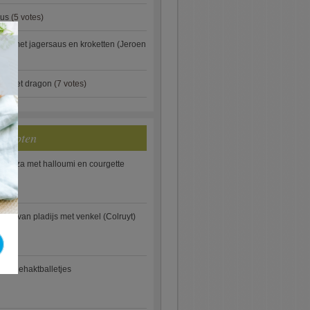
aus
(5 votes)
×
je met jagersaus en kroketten (Jeroen
)
ip met dragon
(7 votes)
ecepten
e pizza met halloumi en courgette
ooi van pladijs met venkel (Colruyt)
se gehaktballetjes