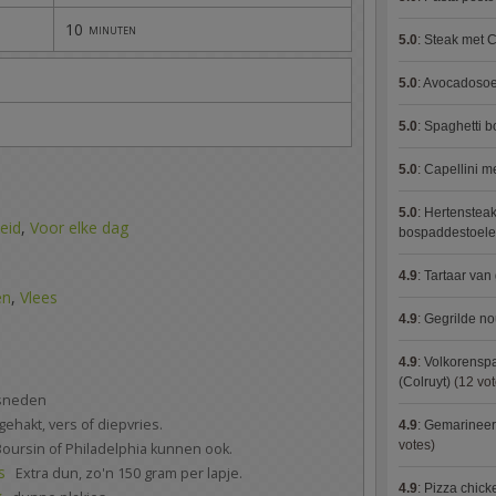
10
minuten
5.0
:
Steak met C
5.0
:
Avocadosoep
5.0
:
Spaghetti 
5.0
:
Capellini 
5.0
:
Hertensteak
eid
,
Voor elke dag
bospaddestoel
4.9
:
Tartaar van
en
,
Vlees
4.9
:
Gegrilde no
4.9
:
Volkorenspa
(Colruyt)
(12 vot
esneden
ngehakt, vers of diepvries.
4.9
:
Gemarineerd
votes)
Boursin of Philadelphia kunnen ook.
s
Extra dun, zo'n 150 gram per lapje.
4.9
:
Pizza chic