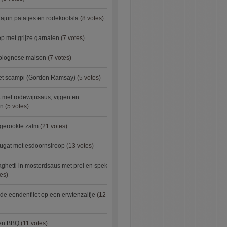
ajun patatjes en rodekoolsla
(8 votes)
 met grijze garnalen
(7 votes)
bolognese maison
(7 votes)
met scampi (Gordon Ramsay)
(5 votes)
 met rodewijnsaus, vijgen en
en
(5 votes)
 gerookte zalm
(21 votes)
ugat met esdoornsiroop
(13 votes)
ghetti in mosterdsaus met prei en spek
es)
e eendenfilet op een erwtenzalfje
(12
ken BBQ
(11 votes)