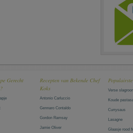
pe Gerecht
Recepten van Bekende Chef
Populairst
e?
Koks
Verse slagroo
hapje
Antonio Carluccio
Koude pastasa
t
Gennaro Contaldo
Currysaus
Gordon Ramsay
Lasagne
Jamie Oliver
Glaasje rood 