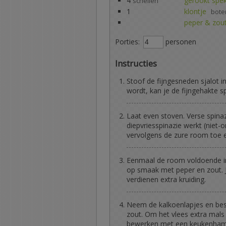
4
gerookt spe
schellen
1
klontje
bote
peper & zou
Porties:
personen
Instructies
Stoof de fijngesneden sjalot i
wordt, kan je de fijngehakte s
Laat even stoven. Verse spinazi
diepvriesspinazie werkt (niet-
vervolgens de zure room toe e
Eenmaal de room voldoende in
op smaak met peper en zout. J
verdienen extra kruiding.
Neem de kalkoenlapjes en besp
zout. Om het vlees extra mals
bewerken met een keukenham