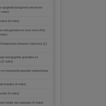
e spaghetti bolognese met linzen
 votes)
smarck
(8 votes)
e met garnalen en zure room (Piet
votes)
l'Amatriciana (Antonio Carluccio)
(12
asje met gegrilde groentjes en
(11 votes)
e en mozzarella gevulde varkenshaas
sto toastjes
(8 votes)
owder
(6 votes)
p een bedje van asperges
(5 votes)