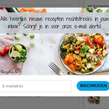
4.8
:
Blackwells
en fijne laag spinazieroom. Overdrijf niet en
e centimer vrij, de dosering moet precies
4.7
:
Varkenshaas
balans te realiseren. Rol het vlees
Meus)
(15 votes
 fijne lap spek rond. Hou dit samen met een
4.7
:
Gestoofde k
t boter of olijfolie en schik er de
en laatste, vluchtige kruiding met wat zwarte
Nieuwste R
armde oven van 180°. Laat 20 minuten garen.
en gekookte patatjes. Smakelijk!
Turks
Waterz
d aangegeven, kan je zure room vervangen door een
adelphia,...). Zo heb je iets makkelijker en veiliger
 roomproducten in heel wat combinaties, spinazie
Zweed
eren. Experimenteren maar!