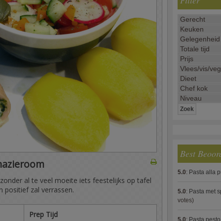
Filter
Best Beoor
nazieroom
5.0
:
Pasta alla 
onder al te veel moeite iets feestelijks op tafel
n positief zal verrassen.
5.0
:
Pasta met s
votes)
Prep Tijd
5.0
:
Pasta pesto