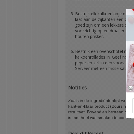
Bestrijk elk kalkoenlapje met e
laat aan de zijkanten een dikk
goed zijn om een lekkere smaak
voorzichtig op en draai er één
houten prikker.
Bestrijk een ovenschotel met wa
kalkoenrollades in. Geef nog e
peper en zet in een voorverw
Serveer met een frisse salade 
Notities
Zoals in de ingrediëntenlijst wer
kant-en-klaar product (Boursin, Phil
resultaat. Bovendien bestaan deze
is met heel wat smaken te combin
Deel dit Recept