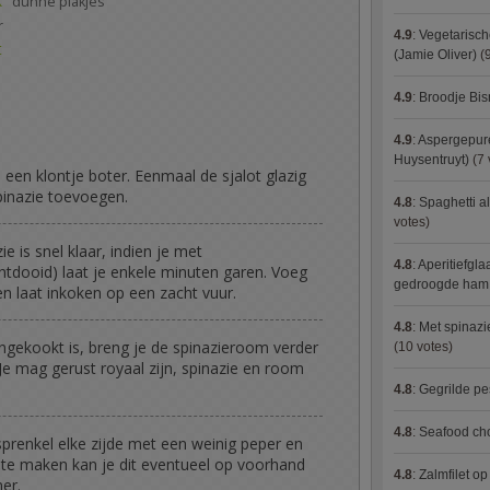
k
dunne plakjes
r
4.9
:
Vegetarisch
t
(Jamie Oliver)
(9
4.9
:
Broodje Bi
4.9
:
Aspergepure
Huysentruyt)
(7 
n een klontje boter. Eenmaal de sjalot glazig
pinazie toevoegen.
4.8
:
Spaghetti al
votes)
e is snel klaar, indien je met
4.8
:
Aperitiefgla
ontdooid) laat je enkele minuten garen. Voeg
gedroogde ham
n laat inkoken op een zacht vuur.
4.8
:
Met spinazi
gekookt is, breng je de spinazieroom verder
(10 votes)
e mag gerust royaal zijn, spinazie en room
4.8
:
Gegrilde pe
4.8
:
Seafood ch
renkel elke zijde met een weinig peper en
 te maken kan je dit eventueel op voorhand
4.8
:
Zalmfilet o
er.