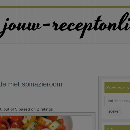
ade met spinazieroom
Zoek een r
.0
out of
5
based on
2
ratings