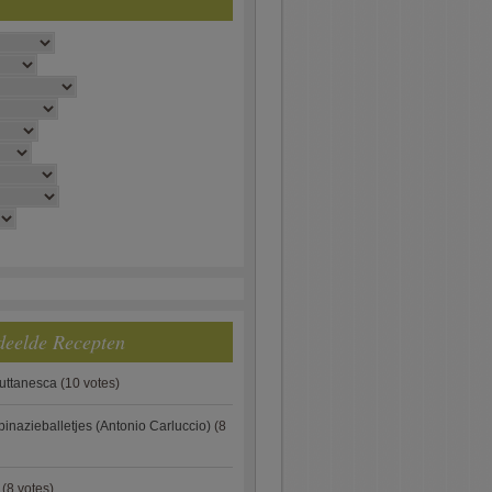
deelde Recepten
puttanesca
(10 votes)
pinazieballetjes (Antonio Carluccio)
(8
(8 votes)