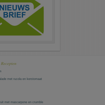
e Recepten
m
lade met rucola en kerstomaat
fruit met mascarpone en crumble