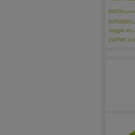
pasta
peters
tomaten
t
veggie
vis
v
zomer
zo