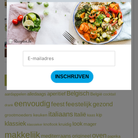
Courgetti met paprikasaus en halloumi (Sandra Bekkari)
Chocomousse met fruitbier
Tags
Belgisch
aperitief
alledaags
aardappelen
België
cocktail
eenvoudig
feestelijk
feest
gezond
drank
italiaans
Italië
grootmoeders keuken
kip
kaas
klassiek
look
mager
kruidig
knoflook
klassieker
makkelijk
oven
mediterraans
origineel
paprika