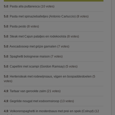
5.0
:
Pasta alla puttanesca
(10 votes)
5.0
:
Pasta met spinazieballetjes (Antonio Carluccio)
(8 votes)
5.0
:
Pasta pesto
(8 votes)
5.0
:
Steak met Cajun patatjes en rodekoolsla
(8 votes)
5.0
:
Avocadosoep met grijze garnalen
(7 votes)
5.0
:
Spaghetti bolognese maison
(7 votes)
5.0
:
Capellini met scampi (Gordon Ramsay)
(5 votes)
5.0
:
Hertensteak met rodewijnsaus, vijgen en bospaddestoelen
(5
votes)
4.9
:
Tartaar van gerookte zalm
(21 votes)
4.9
:
Gegrilde nougat met esdoornsiroop
(13 votes)
4.9
:
Volkorenspaghetti in mosterdsaus met prei en spek (Colruyt)
(12