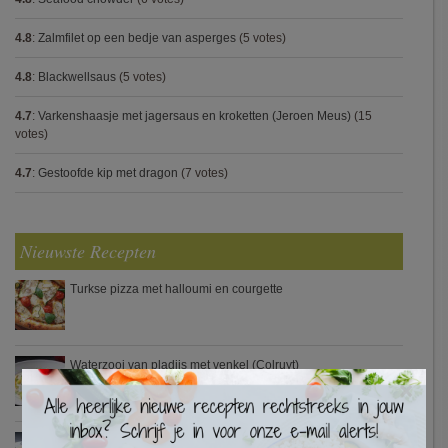
4.8
:
Zalmfilet op een bedje van asperges
(5 votes)
4.8
:
Blackwellsaus
(5 votes)
4.7
:
Varkenshaasje met jagersaus en kroketten (Jeroen Meus)
(15
votes)
4.7
:
Gestoofde kip met dragon
(7 votes)
Nieuwste Recepten
Turkse pizza met halloumi en courgette
Waterzooi van pladijs met venkel (Colruyt)
×
Zweedse gehaktballetjes