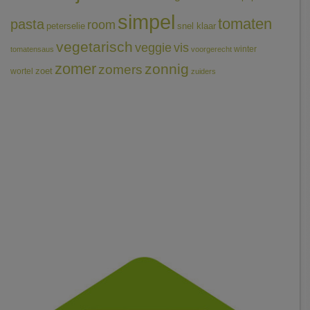
simpel
tomaten
pasta
room
peterselie
snel klaar
vegetarisch
veggie
vis
winter
tomatensaus
voorgerecht
zomer
zonnig
zomers
wortel
zoet
zuiders