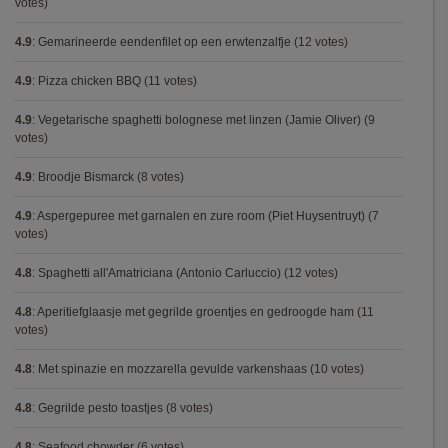
votes)
4.9
:
Gemarineerde eendenfilet op een erwtenzalfje
(12 votes)
4.9
:
Pizza chicken BBQ
(11 votes)
4.9
:
Vegetarische spaghetti bolognese met linzen (Jamie Oliver)
(9
votes)
4.9
:
Broodje Bismarck
(8 votes)
4.9
:
Aspergepuree met garnalen en zure room (Piet Huysentruyt)
(7
votes)
4.8
:
Spaghetti all'Amatriciana (Antonio Carluccio)
(12 votes)
4.8
:
Aperitiefglaasje met gegrilde groentjes en gedroogde ham
(11
votes)
4.8
:
Met spinazie en mozzarella gevulde varkenshaas
(10 votes)
4.8
:
Gegrilde pesto toastjes
(8 votes)
4.8
:
Seafood chowder
(6 votes)