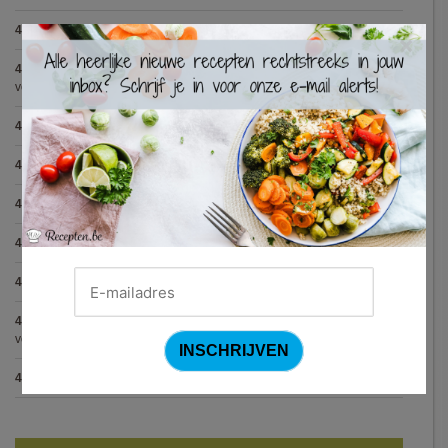
4.8
:
Spaghetti all'Amatriciana (Antonio Carluccio)
(12 votes)
×
4.8
:
Aperitiefglaasje met gegrilde groentjes en gedroogde ham
(11
votes)
4.8
:
Met spinazie en mozzarella gevulde varkenshaas
(10 votes)
4.8
:
Gegrilde pesto toastjes
(8 votes)
4.8
:
Seafood chowder
(6 votes)
4.8
:
Zalmfilet op een bedje van asperges
(5 votes)
4.8
:
Blackwellsaus
(5 votes)
4.7
:
Varkenshaasje met jagersaus en kroketten (Jeroen Meus)
(15
votes)
4.7
:
Gestoofde kip met dragon
(7 votes)