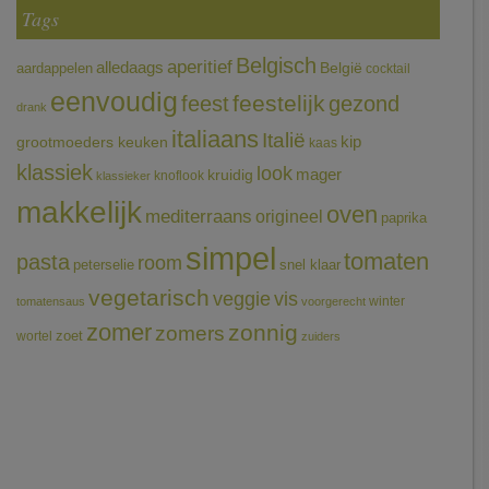
Tags
Belgisch
aperitief
alledaags
aardappelen
België
cocktail
eenvoudig
feestelijk
feest
gezond
drank
italiaans
Italië
grootmoeders keuken
kip
kaas
klassiek
look
mager
kruidig
knoflook
klassieker
makkelijk
oven
mediterraans
origineel
paprika
simpel
tomaten
pasta
room
peterselie
snel klaar
vegetarisch
veggie
vis
winter
tomatensaus
voorgerecht
zomer
zonnig
zomers
wortel
zoet
zuiders