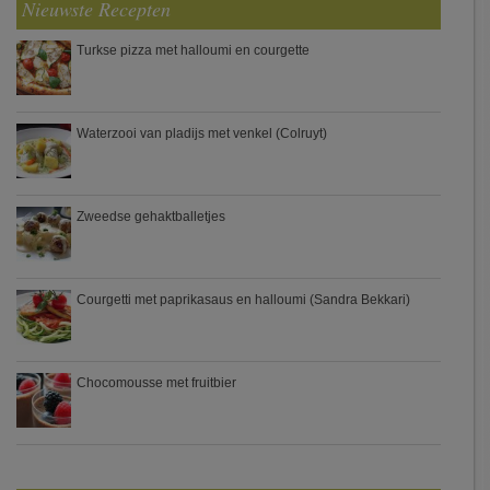
Nieuwste Recepten
Turkse pizza met halloumi en courgette
Waterzooi van pladijs met venkel (Colruyt)
Zweedse gehaktballetjes
Courgetti met paprikasaus en halloumi (Sandra Bekkari)
Chocomousse met fruitbier