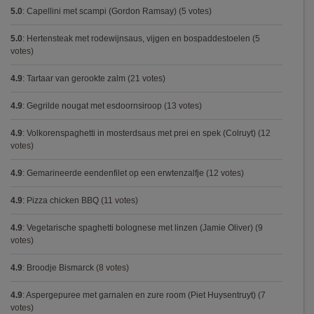
5.0
:
Capellini met scampi (Gordon Ramsay)
(5 votes)
5.0
:
Hertensteak met rodewijnsaus, vijgen en bospaddestoelen
(5
votes)
4.9
:
Tartaar van gerookte zalm
(21 votes)
4.9
:
Gegrilde nougat met esdoornsiroop
(13 votes)
4.9
:
Volkorenspaghetti in mosterdsaus met prei en spek (Colruyt)
(12
votes)
4.9
:
Gemarineerde eendenfilet op een erwtenzalfje
(12 votes)
4.9
:
Pizza chicken BBQ
(11 votes)
4.9
:
Vegetarische spaghetti bolognese met linzen (Jamie Oliver)
(9
votes)
4.9
:
Broodje Bismarck
(8 votes)
4.9
:
Aspergepuree met garnalen en zure room (Piet Huysentruyt)
(7
votes)