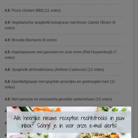
4.9
:
Pizza chicken BBQ
(11 votes)
4.9
:
Vegetarische spaghetti bolognese met linzen (Jamie Oliver)
(9
votes)
4.9
:
Broodje Bismarck
(8 votes)
4.9
:
Aspergepuree met garnalen en zure room (Piet Huysentruyt)
(7
votes)
4.8
:
Spaghetti all'Amatriciana (Antonio Carluccio)
(12 votes)
4.8
:
Aperitiefglaasje met gegrilde groentjes en gedroogde ham
(11
votes)
4.8
:
Met spinazie en mozzarella gevulde varkenshaas
(10 votes)
×
4.8
:
Gegrilde pesto toastjes
(8 votes)
4.8
:
Seafood chowder
(6 votes)
4.8
:
Zalmfilet op een bedje van asperges
(5 votes)