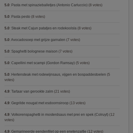
5.0
:
Pasta met spinazieballetjes (Antonio Carluccio)
(8 votes)
5.0
:
Pasta pesto
(8 votes)
5.0
:
Steak met Cajun patatjes en rodekoolsla
(8 votes)
5.0
:
Avocadosoep met grijze garnalen
(7 votes)
5.0
:
Spaghetti bolognese maison
(7 votes)
5.0
:
Capellini met scampi (Gordon Ramsay)
(5 votes)
5.0
:
Hertensteak met rodewijnsaus, vijgen en bospaddestoelen
(5
votes)
4.9
:
Tartaar van gerookte zalm
(21 votes)
4.9
:
Gegrilde nougat met esdoornsiroop
(13 votes)
4.9
:
Volkorenspaghetti in mosterdsaus met prei en spek (Colruyt)
(12
votes)
4.9
:
Gemarineerde eendenfilet op een erwtenzalfje
(12 votes)