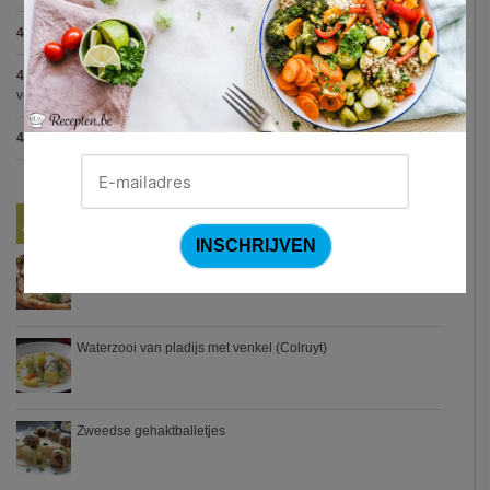
4.8
:
Blackwellsaus
(5 votes)
4.7
:
Varkenshaasje met jagersaus en kroketten (Jeroen Meus)
(15
votes)
4.7
:
Gestoofde kip met dragon
(7 votes)
Nieuwste Recepten
Turkse pizza met halloumi en courgette
Waterzooi van pladijs met venkel (Colruyt)
Zweedse gehaktballetjes