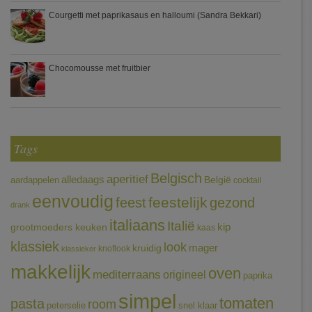
Courgetti met paprikasaus en halloumi (Sandra Bekkari)
Chocomousse met fruitbier
Tags
Belgisch
aperitief
alledaags
aardappelen
België
cocktail
eenvoudig
feestelijk
feest
gezond
drank
italiaans
Italië
grootmoeders keuken
kip
kaas
klassiek
look
mager
kruidig
knoflook
klassieker
makkelijk
oven
mediterraans
origineel
paprika
simpel
tomaten
pasta
room
peterselie
snel klaar